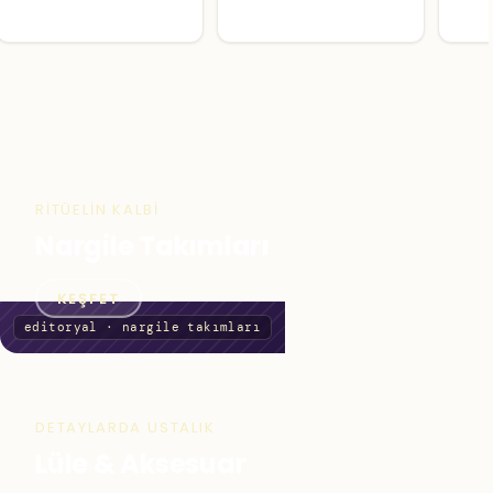
RITÜELIN KALBI
Nargile Takımları
KEŞFET
DETAYLARDA USTALIK
Lüle & Aksesuar