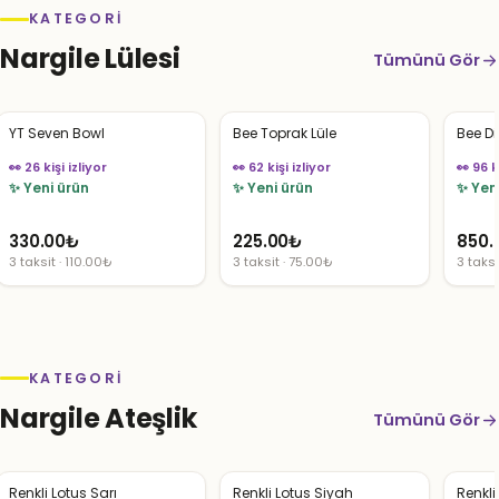
KATEGORI
Nargile Lülesi
Tümünü Gör
YT Seven Bowl
Bee Toprak Lüle
Bee 
👀 26 kişi izliyor
👀 62 kişi izliyor
👀 96 k
✨ Yeni ürün
✨ Yeni ürün
✨ Yen
330.00
₺
225.00
₺
850.
3 taksit · 110.00₺
3 taksit · 75.00₺
3 taksi
KATEGORI
Nargile Ateşlik
Tümünü Gör
Renkli Lotus Sarı
Renkli Lotus Siyah
Renkli