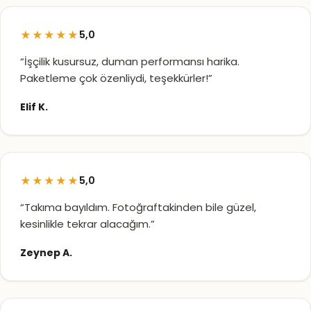
★★★★★
5,0
“İşçilik kusursuz, duman performansı harika.
Paketleme çok özenliydi, teşekkürler!”
Elif K.
★★★★★
5,0
“Takıma bayıldım. Fotoğraftakinden bile güzel,
kesinlikle tekrar alacağım.”
Zeynep A.