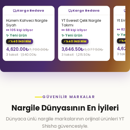
Kargo Bedava
Kargo Bedava
YT Everest Çelik Nargile
Yt Empire Gold Set
YT Smal
Takımı
Şişeli N
👀 82 kişi izliyor
👀 68 kişi izliyor
👀 57 kiş
✨ Yeni ürün
✨ Yeni ürün
✨ Yeni
%40 İNDİRİM
%40 İNDİRİM
%40 
4,620.00
₺
Orijinal
Şu
Orijinal
Şu
Orijin
Şu
3,646.50
₺
7,700.00
₺
5,517.
6,077.50
₺
3 taksit · 1,540.00₺
3 taksit · 1,215.50₺
3 taksit
fiyat:
andaki
fiyat:
andaki
fiyat:
andak
6,022.50₺.
fiyat:
7,700.00₺.
fiyat:
6,077
fiyat:
3,613.50₺.
4,620.00₺.
3,646
GÜVENILIR MARKALAR
Nargile Dünyasının En İyileri
Dünyaca ünlü nargile markalarının orijinal ürünleri YT
Shisha güvencesiyle.