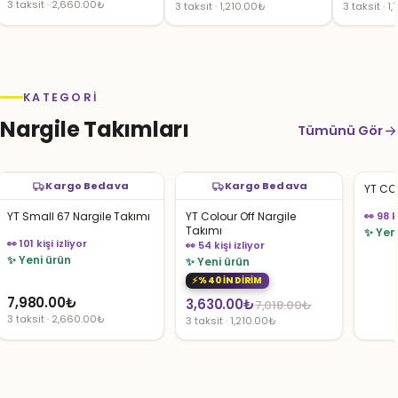
3 taksit · 2,660.00₺
3 taksit · 1,210.00₺
3 taksit · 1
fiyat:
andaki
7,018.00₺.
fiyat:
3,630.00₺.
KATEGORI
Nargile Takımları
Tümünü Gör
Kargo Bedava
Kargo Bedava
YT CO
YT Small 67 Nargile Takımı
YT Colour Off Nargile
👀 98 k
Takımı
✨ Yen
👀 101 kişi izliyor
👀 54 kişi izliyor
✨ Yeni ürün
✨ Yeni ürün
%40 İNDİRİM
7,980.00
₺
Orijinal
Şu
3,630.00
₺
7,018.00
₺
3 taksit · 2,660.00₺
3 taksit · 1,210.00₺
fiyat:
andaki
7,018.00₺.
fiyat:
3,630.00₺.