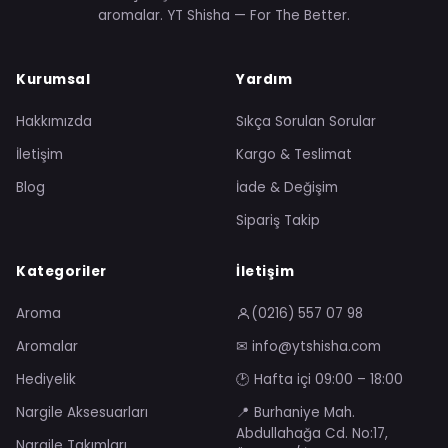
aromalar. YT Shisha — For The Better.
Kurumsal
Yardım
Hakkımızda
Sıkça Sorulan Sorular
İletişim
Kargo & Teslimat
Blog
İade & Değişim
Sipariş Takip
Kategoriler
İletişim
Aroma
(0216) 557 07 98
Aromalar
✉ info@ytshisha.com
Hediyelik
🕑 Hafta içi 09:00 – 18:00
Nargile Aksesuarları
📍 Burhaniye Mah.
Abdullahağa Cd. No:17,
Nargile Takımları