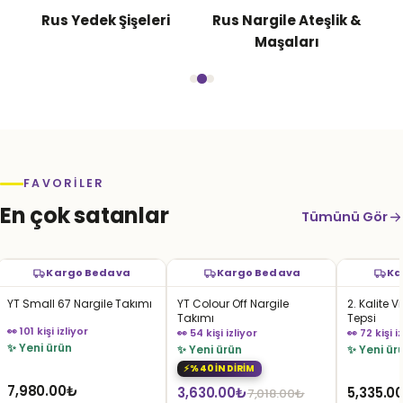
Rus Yedek Şişeleri
Rus Nargile Ateşlik &
Maşaları
FAVORILER
En çok satanlar
Tümünü Gör
Kargo Bedava
Kargo Bedava
Ka
YT Small 67 Nargile Takımı
YT Colour Off Nargile
2. Kalite V
Takımı
Tepsi
👀 101 kişi izliyor
👀 54 kişi izliyor
👀 72 kişi i
✨ Yeni ürün
✨ Yeni ürün
✨ Yeni ür
%40 İNDİRİM
7,980.00
₺
Orijinal
Şu
3,630.00
₺
5,335.0
7,018.00
₺