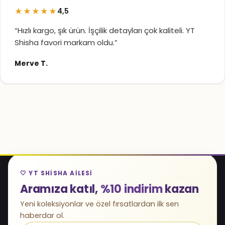
★★★★★
4,5
“Hızlı kargo, şık ürün. İşçilik detayları çok kaliteli. YT
Shisha favori markam oldu.”
Merve T.
🤍 YT SHISHA AILESI
Aramıza katıl,
%10 indirim
kazan
Yeni koleksiyonlar ve özel fırsatlardan ilk sen
haberdar ol.