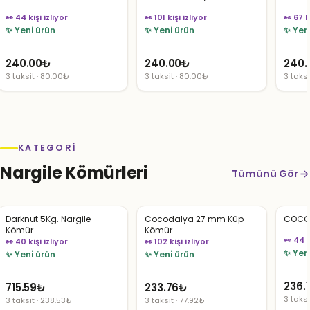
👀 44 kişi izliyor
👀 101 kişi izliyor
👀 67 k
✨ Yeni ürün
✨ Yeni ürün
✨ Yen
240.00
₺
240.00
₺
240.
3 taksit · 80.00₺
3 taksit · 80.00₺
3 taks
KATEGORI
Nargile Kömürleri
Tümünü Gör
Darknut 5Kg. Nargile
Cocodalya 27 mm Küp
COCO 
Kömür
Kömür
👀 44 k
👀 40 kişi izliyor
👀 102 kişi izliyor
✨ Yen
✨ Yeni ürün
✨ Yeni ürün
236.
715.59
₺
233.76
₺
3 taksi
3 taksit · 238.53₺
3 taksit · 77.92₺