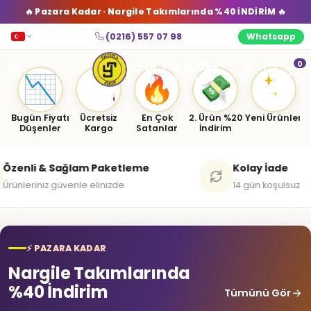
🔥 Pazara Kadar · Nargile Takımlarında %40 İNDİRİM 🔥
(0216) 557 07 98
Whatsapp
‹
›
0
Bugün Fiyatı
Ücretsiz
En Çok
2. Ürün %20
Yeni Ürünler
Düşenler
Kargo
Satanlar
İndirim
lam Paketleme
Kolay İade
nle elinizde
14 gün koşulsuz
⚡ PAZARA KADAR
Nargile Takımlarında
%40 İndirim
Tümünü Gör