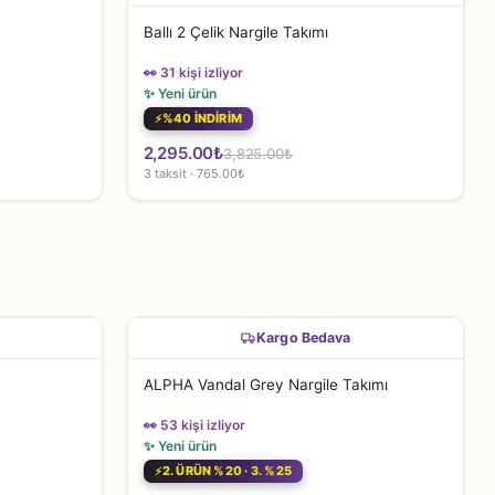
Ballı 2 Çelik Nargile Takımı
👀 31 kişi izliyor
✨ Yeni ürün
%40 İNDİRİM
Orijinal
Şu
2,295.00
₺
3,825.00
₺
3 taksit · 765.00₺
fiyat:
andaki
3,825.00₺.
fiyat:
2,295.00₺.
Kargo Bedava
ALPHA Vandal Grey Nargile Takımı
👀 53 kişi izliyor
✨ Yeni ürün
2. ÜRÜN %20 · 3. %25