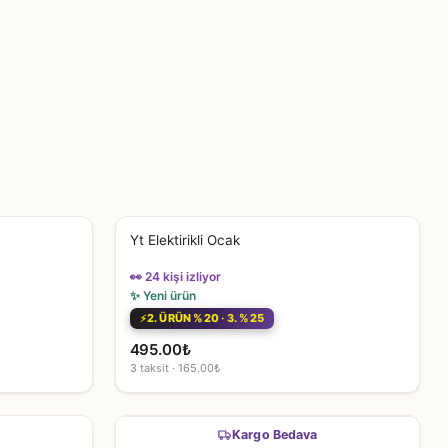
Yt Elektirikli Ocak
👀 24 kişi izliyor
✨ Yeni ürün
2. ÜRÜN %20 · 3. %25
495.00
₺
3 taksit · 165.00₺
Kargo Bedava