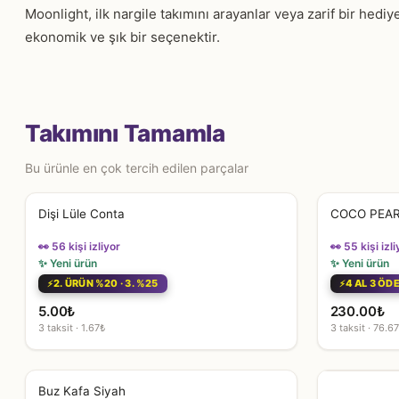
Moonlight, ilk nargile takımını arayanlar veya zarif bir hed
ekonomik ve şık bir seçenektir.
Takımını Tamamla
Bu ürünle en çok tercih edilen parçalar
Dişi Lüle Conta
COCO PEA
👀 56 kişi izliyor
👀 55 kişi izli
✨ Yeni ürün
✨ Yeni ürün
2. ÜRÜN %20 · 3. %25
4 AL 3 ÖD
5.00
₺
230.00
₺
3 taksit · 1.67₺
3 taksit · 76.6
Buz Kafa Siyah