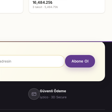
16,484.25
₺
3 taksit · 5,494.75₺
Abone Ol
Güvenli Ödeme
iyzico · 3D Secure