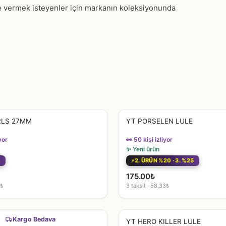
iye vermek isteyenler için markanın koleksiyonunda
RLS 27MM
YT PORSELEN LULE
yor
👀 50 kişi izliyor
✨ Yeni ürün
E
2. ÜRÜN %20 · 3. %25
175.00
₺
7₺
3 taksit · 58.33₺
Kargo Bedava
YT HERO KILLER LULE