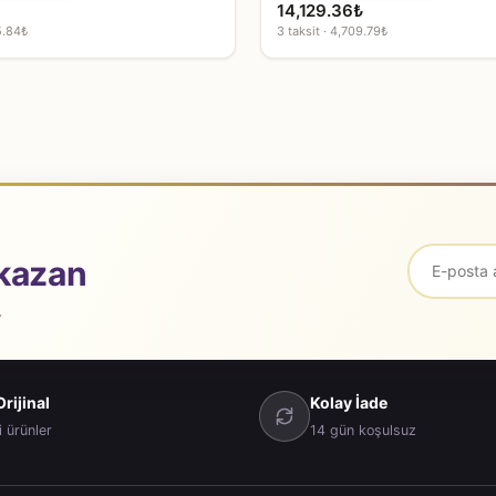
14,129.36
₺
5.84₺
3 taksit · 4,709.79₺
kazan
.
rijinal
Kolay İade
i ürünler
14 gün koşulsuz