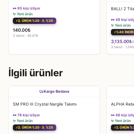
👀 95 kişi izliyor
BALLI 2 Tit
✨ Yeni ürün
👀 49 kişi izli
2. ÜRÜN %20 · 3. %25
✨ Yeni ürün
140.00
₺
%40 İNDİR
3 taksit · 46.67₺
Orijinal
Şu
3,135.00
₺
5
3 taksit · 1,04
fiyat:
andaki
5,225.00₺
fiyat:
3,135.00₺.
İlgili ürünler
Kargo Bedava
SM PRO III Crystal Nargile Takımı
ALPHA Rebe
👀 78 kişi izliyor
👀 46 kişi izli
✨ Yeni ürün
✨ Yeni ürün
2. ÜRÜN %20 · 3. %25
2. ÜRÜN %2