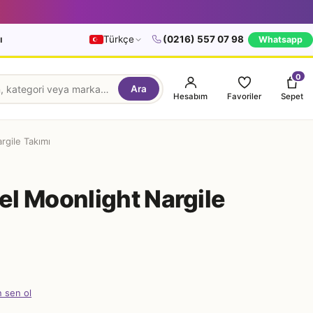
ı
Türkçe
(0216) 557 07 98
Whatsapp
0
Ara
Hesabım
Favoriler
Sepet
gile Takımı
l Moonlight Nargile
n sen ol