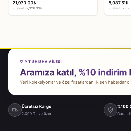
21,979.00
₺
8,087.51
₺
3 taksit · 7,326.33₺
3 taksit · 2,69
🤍 YT SHISHA AILESI
Aramıza katıl,
%10 indirim
Yeni koleksiyonlar ve özel fırsatlardan ilk sen haberdar ol
Ücretsiz Kargo
%100 O
2.000 TL ve üzeri
Garantil