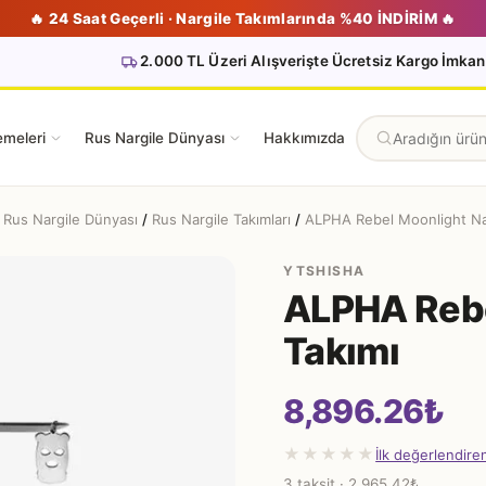
🔥 24 Saat Geçerli · Nargile Takımlarında %40 İNDİRİM 🔥
2.000 TL Üzeri Alışverişte Ücretsiz Kargo İmkan
emeleri
Rus Nargile Dünyası
Hakkımızda
Rus Nargile Dünyası
/
Rus Nargile Takımları
/
ALPHA Rebel Moonlight Nar
YTSHISHA
ALPHA Rebe
Takımı
8,896.26
₺
★★★★★
İlk değerlendire
3 taksit · 2,965.42₺