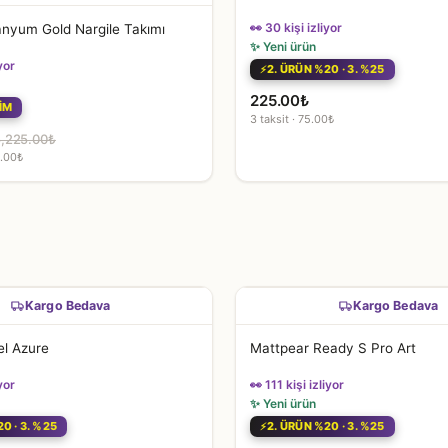
👀 30 kişi izliyor
anyum Gold Nargile Takımı
✨ Yeni ürün
yor
2. ÜRÜN %20 · 3. %25
225.00
₺
İM
3 taksit · 75.00₺
,225.00
₺
5.00₺
.
Kargo Bedava
Kargo Bedava
l Azure
Mattpear Ready S Pro Art
yor
👀 111 kişi izliyor
✨ Yeni ürün
0 · 3. %25
2. ÜRÜN %20 · 3. %25