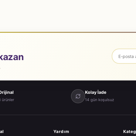
kazan
.
rijinal
Kolay İade
i ürünler
14 gün koşulsuz
al
Yardım
Kateg