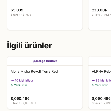
65.00
₺
230.00
₺
3 taksit · 21.67₺
3 taksit · 76.6
İlgili ürünler
Kargo Bedava
Alpha Misha Revolt Terra Red
ALPHA Rebe
👀 40 kişi izliyor
👀 86 kişi izli
✨ Yeni ürün
✨ Yeni ürün
8,090.49
₺
8,090.49
₺
3 taksit · 2,696.83₺
3 taksit · 2,69