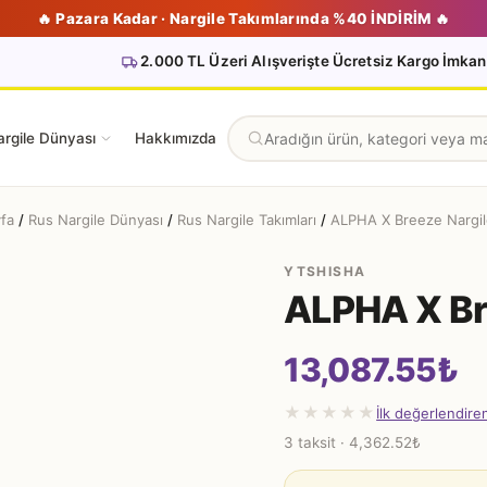
🔥 Pazara Kadar · Nargile Takımlarında %40 İNDİRİM 🔥
2.000 TL Üzeri Alışverişte Ücretsiz Kargo İmkan
rgile Dünyası
Hakkımızda
fa
/
Rus Nargile Dünyası
/
Rus Nargile Takımları
/
ALPHA X Breeze Nargil
YTSHISHA
ALPHA X Br
13,087.55
₺
★★★★★
İlk değerlendire
3 taksit · 4,362.52₺