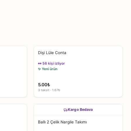
Dişi Lüle Conta
👀 56 kişi izliyor
✨ Yeni ürün
5.00
₺
3 taksit · 1.67₺
Kargo Bedava
Ballı 2 Çelik Nargile Takımı