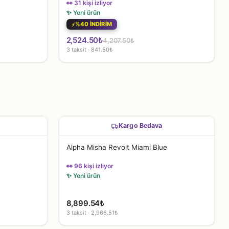
👀 31 kişi izliyor
✨ Yeni ürün
%40 İNDİRİM
Orijinal
Şu
2,524.50
₺
4,207.50
₺
3 taksit · 841.50₺
fiyat:
andaki
4,207.50₺.
fiyat:
2,524.50₺.
Kargo Bedava
Alpha Misha Revolt Miami Blue
👀 96 kişi izliyor
✨ Yeni ürün
8,899.54
₺
3 taksit · 2,966.51₺