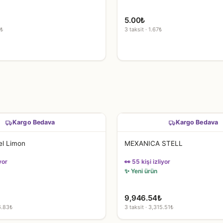
5.00
₺
7₺
3 taksit · 1.67₺
Kargo Bedava
Kargo Bedava
l Limon
MEXANICA STELL
yor
👀 55 kişi izliyor
✨ Yeni ürün
9,946.54
₺
6.83₺
3 taksit · 3,315.51₺