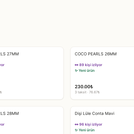
RLS 27MM
COCO PEARLS 26MM
yor
👀 89 kişi izliyor
✨ Yeni ürün
230.00
₺
7₺
3 taksit · 76.67₺
RLS 28MM
Dişi Lüle Conta Mavi
yor
👀 96 kişi izliyor
✨ Yeni ürün