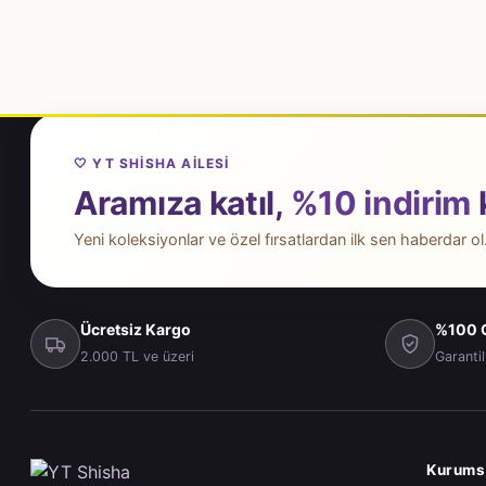
🤍 YT SHISHA AILESI
Aramıza katıl,
%10 indirim
Yeni koleksiyonlar ve özel fırsatlardan ilk sen haberdar ol
Ücretsiz Kargo
%100 O
2.000 TL ve üzeri
Garantil
Kurums