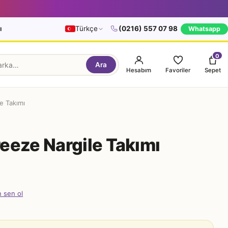
ı
Türkçe
(0216) 557 07 98
Whatsapp
0
Ara
Hesabım
Favoriler
Sepet
e Takımı
eeze Nargile Takımı
n sen ol