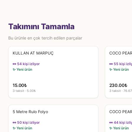
Takımını Tamamla
Bu ürünle en çok tercih edilen parçalar
KULLAN AT MARPUÇ
COCO PEA
👀 54 kişi izliyor
👀 55 kişi izli
✨ Yeni ürün
✨ Yeni ürün
15.00
₺
230.00
₺
3 taksit · 5.00₺
3 taksit · 76.6
5 Metre Rulo Folyo
COCO PEA
👀 50 kişi izliyor
👀 44 kişi izli
✨ Yeni ürün
✨ Yeni ürün