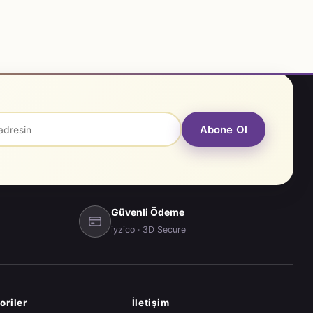
Abone Ol
Güvenli Ödeme
iyzico · 3D Secure
oriler
İletişim