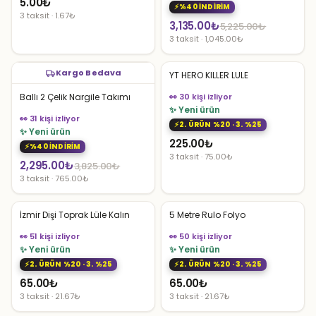
5.00
₺
%40 İNDİRİM
3 taksit · 1.67₺
Orijinal
Şu
3,135.00
₺
5,225.00
₺
3 taksit · 1,045.00₺
fiyat:
andaki
5,225.00₺.
fiyat:
Kargo Bedava
YT HERO KILLER LULE
3,135.00₺.
Ballı 2 Çelik Nargile Takımı
👀 30 kişi izliyor
✨ Yeni ürün
👀 31 kişi izliyor
2. ÜRÜN %20 · 3. %25
✨ Yeni ürün
225.00
₺
%40 İNDİRİM
3 taksit · 75.00₺
Orijinal
Şu
2,295.00
₺
3,825.00
₺
3 taksit · 765.00₺
fiyat:
andaki
3,825.00₺.
fiyat:
İzmir Dişi Toprak Lüle Kalın
5 Metre Rulo Folyo
2,295.00₺.
👀 51 kişi izliyor
👀 50 kişi izliyor
✨ Yeni ürün
✨ Yeni ürün
2. ÜRÜN %20 · 3. %25
2. ÜRÜN %20 · 3. %25
65.00
₺
65.00
₺
3 taksit · 21.67₺
3 taksit · 21.67₺