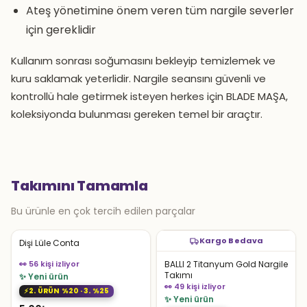
Ateş yönetimine önem veren tüm nargile severler
için gereklidir
Kullanım sonrası soğumasını bekleyip temizlemek ve
kuru saklamak yeterlidir. Nargile seansını güvenli ve
kontrollü hale getirmek isteyen herkes için BLADE MAŞA,
koleksiyonda bulunması gereken temel bir araçtır.
Takımını Tamamla
Bu ürünle en çok tercih edilen parçalar
Kargo Bedava
Dişi Lüle Conta
👀 56 kişi izliyor
BALLI 2 Titanyum Gold Nargile
Takımı
✨ Yeni ürün
👀 49 kişi izliyor
2. ÜRÜN %20 · 3. %25
✨ Yeni ürün