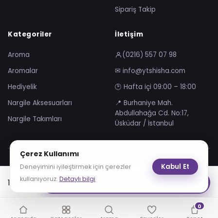
Sipariş Takip
Kategoriler
İletişim
Aroma
(0216) 557 07 98
Aromalar
✉ info@ytshisha.com
Hediyelik
🕑 Hafta içi 09:00 – 18:00
Nargile Aksesuarları
📍 Burhaniye Mah.
Abdullahağa Cd. No:17,
Nargile Takımları
Üsküdar / İstanbul
Çerez Kullanımı
Mesafeli Satış Sözleşmesi
Gizlilik Sözleşmesi
Kabul Et
Deneyimini iyileştirmek için çerezler
KVKK Aydınlatma Metni
Çerez Politikası
kullanıyoruz.
Detaylı bilgi
1,189.34
₺
Sepete Ekle
VISA
troy
0
© 2026 YT Shisha. Tüm hakları saklıdır.