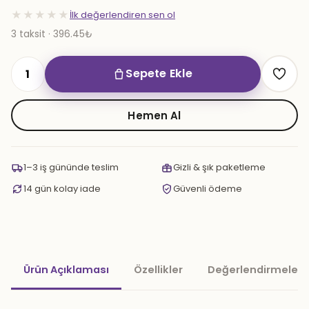
★★★★★
İlk değerlendiren sen ol
3 taksit · 396.45₺
Sepete Ekle
BLADE
MAŞA
adet
Hemen Al
1–3 iş gününde teslim
Gizli & şık paketleme
14 gün kolay iade
Güvenli ödeme
Ürün Açıklaması
Özellikler
Değerlendirmeler 