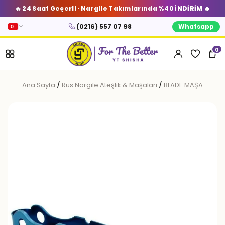
🔥 24 Saat Geçerli · Nargile Takımlarında %40 İNDİRİM 🔥
(0216) 557 07 98
Whatsapp
0
Ana Sayfa
/
Rus Nargile Ateşlik & Maşaları
/
BLADE MAŞA