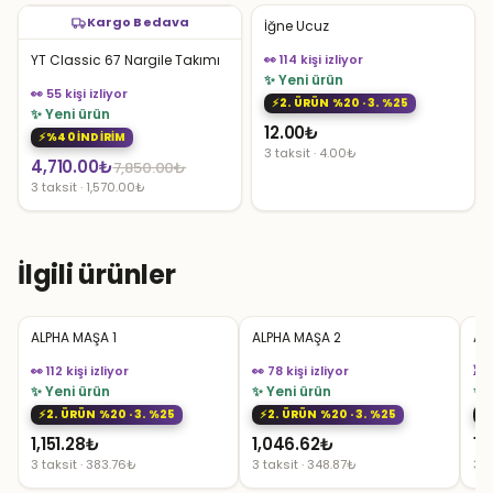
Kargo Bedava
İğne Ucuz
YT Classic 67 Nargile Takımı
👀 114 kişi izliyor
✨ Yeni ürün
👀 55 kişi izliyor
2. ÜRÜN %20 · 3. %25
✨ Yeni ürün
12.00
₺
%40 İNDİRİM
3 taksit · 4.00₺
Orijinal
Şu
4,710.00
₺
7,850.00
₺
3 taksit · 1,570.00₺
fiyat:
andaki
7,850.00₺.
fiyat:
4,710.00₺.
İlgili ürünler
ALPHA MAŞA 1
ALPHA MAŞA 2
Al
👀 112 kişi izliyor
👀 78 kişi izliyor
👀 
✨ Yeni ürün
✨ Yeni ürün
✨ 
2. ÜRÜN %20 · 3. %25
2. ÜRÜN %20 · 3. %25
1,151.28
₺
1,046.62
₺
1,
3 taksit · 383.76₺
3 taksit · 348.87₺
3 t