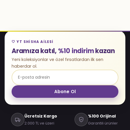
🤍 YT SHISHA AILESI
Aramıza katıl,
%10 indirim
kazan
Yeni koleksiyonlar ve özel fırsatlardan ilk sen
haberdar ol.
Abone Ol
Ücretsiz Kargo
%100 Orijinal
2.000 TL ve üzeri
Garantili ürünler