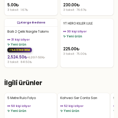
5.00
₺
230.00
₺
3 taksit · 1.67₺
3 taksit · 76.67₺
Kargo Bedava
YT HERO KILLER LULE
Ballı 2 Çelik Nargile Takımı
👀 30 kişi izliyor
✨ Yeni ürün
👀 31 kişi izliyor
✨ Yeni ürün
225.00
₺
%40 İNDİRİM
3 taksit · 75.00₺
Orijinal
Şu
2,524.50
₺
4,207.50
₺
3 taksit · 841.50₺
fiyat:
andaki
4,207.50₺.
fiyat:
2,524.50₺.
İlgili ürünler
5 Metre Rulo Folyo
Kahveci Ser Conta Sarı
Şi
👀 50 kişi izliyor
👀 52 kişi izliyor
👀 
✨ Yeni ürün
✨ Yeni ürün
✨ 