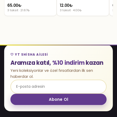
65.00
₺
12.00
₺
60
3 taksit · 21.67₺
3 taksit · 4.00₺
3 t
🤍 YT SHISHA AILESI
Aramıza katıl,
%10 indirim
kazan
Yeni koleksiyonlar ve özel fırsatlardan ilk sen
haberdar ol.
Abone Ol