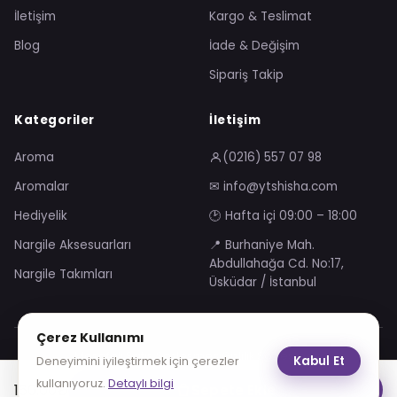
İletişim
Kargo & Teslimat
Blog
İade & Değişim
Sipariş Takip
Kategoriler
İletişim
Aroma
(0216) 557 07 98
Aromalar
✉ info@ytshisha.com
Hediyelik
🕑 Hafta içi 09:00 – 18:00
Nargile Aksesuarları
📍 Burhaniye Mah.
Abdullahağa Cd. No:17,
Nargile Takımları
Üsküdar / İstanbul
Çerez Kullanımı
Mesafeli Satış Sözleşmesi
Gizlilik Sözleşmesi
Kabul Et
Deneyimini iyileştirmek için çerezler
KVKK Aydınlatma Metni
Çerez Politikası
kullanıyoruz.
Detaylı bilgi
160.00
₺
Sepete Ekle
VISA
troy