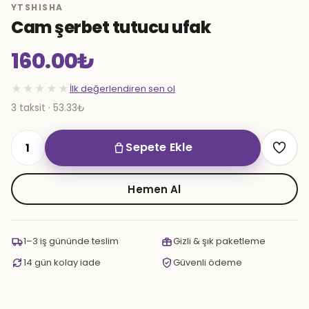
YTSHISHA
Cam şerbet tutucu ufak
160.00
₺
★★★★★
İlk değerlendiren sen ol
3 taksit · 53.33₺
Sepete Ekle
Cam
şerbet
tutucu
Hemen Al
ufak
adet
1–3 iş gününde teslim
Gizli & şık paketleme
14 gün kolay iade
Güvenli ödeme