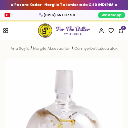
🔥 Pazara Kadar · Nargile Takımlarında %40 İNDİRİM 🔥
(0216) 557 07 98
Whatsapp
0
Ana Sayfa
/
Nargile Aksesuarları
/
Cam şerbet tutucu ufak