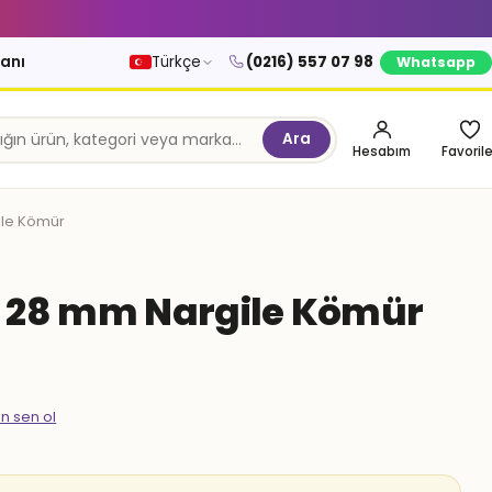
kanı
Türkçe
(0216) 557 07 98
Whatsapp
Ara
Hesabım
Favorile
le Kömür
 28 mm Nargile Kömür
en sen ol