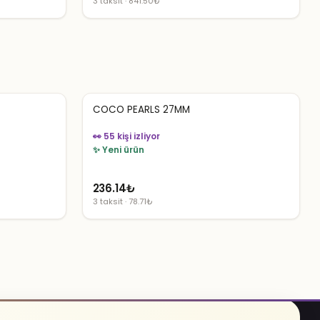
3 taksit · 841.50₺
fiyat:
andaki
4,207.50₺.
fiyat:
2,524.50₺.
COCO PEARLS 27MM
👀 55 kişi izliyor
✨ Yeni ürün
236.14
₺
3 taksit · 78.71₺