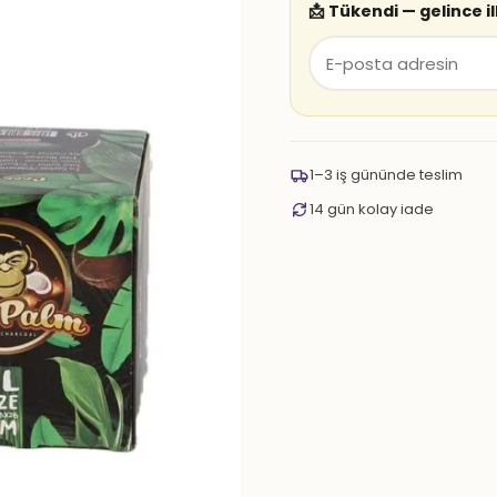
📩 Tükendi — gelince i
1–3 iş gününde teslim
14 gün kolay iade