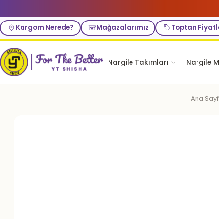
Kargom Nerede?
Mağazalarımız
Toptan Fiyatl
Nargile Takımları
Nargile M
Ana Say