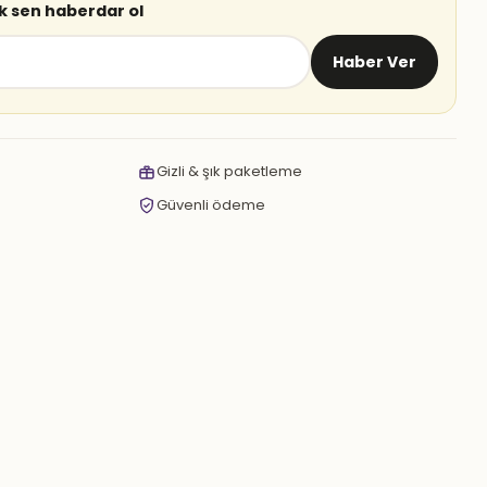
lk sen haberdar ol
Haber Ver
Gizli & şık paketleme
Güvenli ödeme