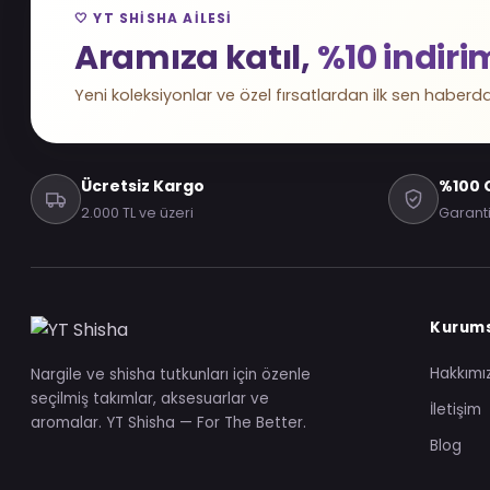
🤍 YT SHISHA AILESI
Aramıza katıl,
%10 indiri
Yeni koleksiyonlar ve özel fırsatlardan ilk sen haberda
Ücretsiz Kargo
%100 O
2.000 TL ve üzeri
Garanti
Kurum
Hakkımı
Nargile ve shisha tutkunları için özenle
seçilmiş takımlar, aksesuarlar ve
İletişim
aromalar. YT Shisha — For The Better.
Blog