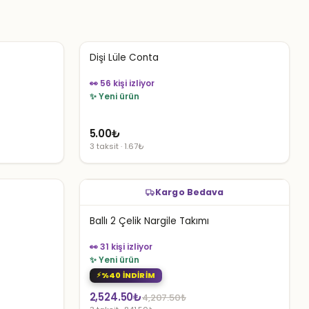
Dişi Lüle Conta
👀 56 kişi izliyor
✨ Yeni ürün
5.00
₺
3 taksit · 1.67₺
Kargo Bedava
Ballı 2 Çelik Nargile Takımı
👀 31 kişi izliyor
✨ Yeni ürün
%40 İNDİRİM
Orijinal
Şu
2,524.50
₺
4,207.50
₺