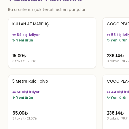
Bu ürünle en çok tercih edilen parçalar
KULLAN AT MARPUÇ
COCO PEAR
👀 54 kişi izliyor
👀 55 kişi izl
✨ Yeni ürün
✨ Yeni ürün
15.00
₺
236.14
₺
3 taksit · 5.00₺
3 taksit · 78.7
5 Metre Rulo Folyo
COCO PEAR
👀 50 kişi izliyor
👀 44 kişi izl
✨ Yeni ürün
✨ Yeni ürün
65.00
₺
236.14
₺
3 taksit · 21.67₺
3 taksit · 78.7