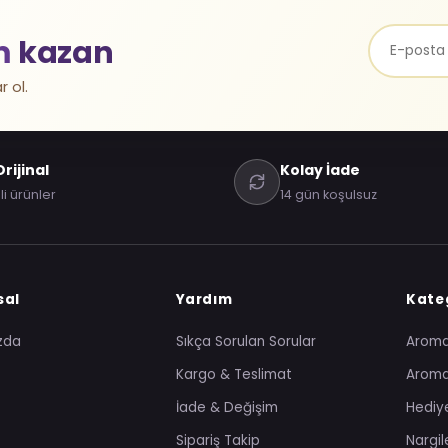
m
kazan
r ol.
rijinal
Kolay İade
li ürünler
14 gün koşulsuz
sal
Yardım
Kateg
zda
Sıkça Sorulan Sorular
Arom
Kargo & Teslimat
Aroma
İade & Değişim
Hediye
Sipariş Takip
Nargil