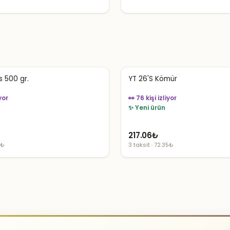
 500 gr.
YT 26'S Kömür
yor
👀 76 kişi izliyor
✨ Yeni ürün
217.06
₺
5₺
3 taksit · 72.35₺