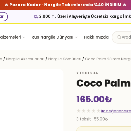
🔥 Pazara Kadar · Nargile Takımlarında %40 İNDİRİM 🔥
ar
2.000 TL Üzeri Alışverişte Ücretsiz Kargo İm
alzemeleri
Rus Nargile Dünyası
Hakkımızda
fa
/
Nargile Aksesuarları
/
Nargile Kömürleri
/
Coco Palm 28 mm Nargi
YTSHISHA
Coco Palm
165.00
₺
★★★★★
İlk değerlendir
3 taksit · 55.00₺