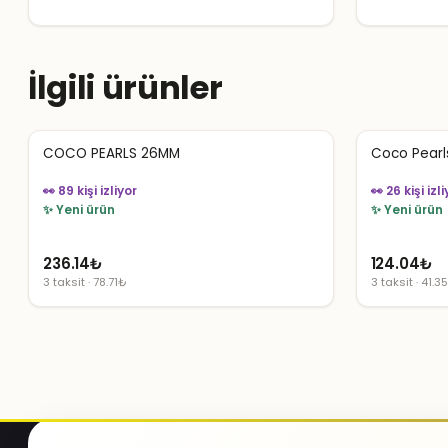
İlgili ürünler
COCO PEARLS 26MM
Coco Pearls
👀 89 kişi izliyor
👀 26 kişi izli
✨ Yeni ürün
✨ Yeni ürün
236.14
₺
124.04
₺
3 taksit · 78.71₺
3 taksit · 41.3