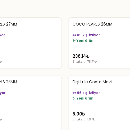
LS 27MM
COCO PEARLS 26MM
iyor
👀 89 kişi izliyor
✨ Yeni ürün
236.14
₺
1₺
3 taksit · 78.71₺
LS 28MM
Dişi Lüle Conta Mavi
iyor
👀 96 kişi izliyor
✨ Yeni ürün
5.00
₺
1₺
3 taksit · 1.67₺