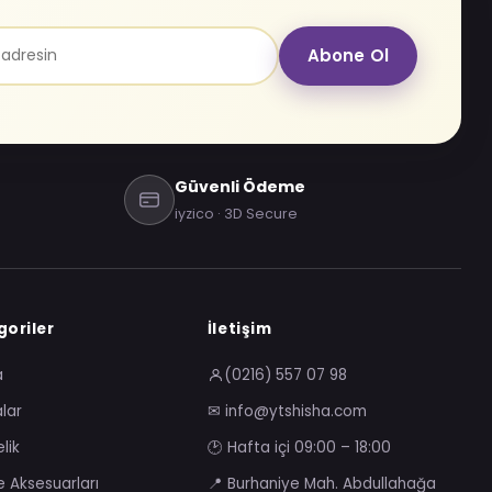
Abone Ol
Güvenli Ödeme
iyzico · 3D Secure
oriler
İletişim
a
(0216) 557 07 98
lar
✉ info@ytshisha.com
lik
🕑 Hafta içi 09:00 – 18:00
e Aksesuarları
📍 Burhaniye Mah. Abdullahağa