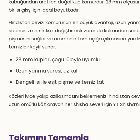
kabuğundan üretilen doğal küp kömürdür. 28 mm ölçüsünde
bir ısı çıkışı için ideal boyuttadır.
Hindistan cevizi kömürünün en büyük avantajı, uzun yanma
seansınızı sık sık köz değiştirmek zorunda kalmadan sürdür
pişmesini sağlar ve aromanın tam açığa çıkmasına yardım
temiz bir keyif sunar.
28 mm küpler, çoğu lüleyle uyumlu
Uzun yanma süresi, az kül
Dengeli ısı ile eşit pişme ve temiz tat
Közleri iyice yakıp kızıllaşmasını beklemeniz, hindistan cev
uzun ömürlü köz arayan her shisha severi için YT Shisha’n
Takımını Tamamla