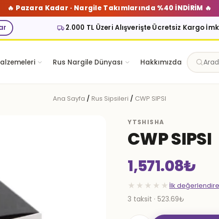
🔥 Pazara Kadar · Nargile Takımlarında %40 İNDİRİM 🔥
ar
2.000 TL Üzeri Alışverişte Ücretsiz Kargo İm
alzemeleri
Rus Nargile Dünyası
Hakkımızda
Ana Sayfa
/
Rus Sipsileri
/
CWP SIPSI
YTSHISHA
CWP SIPSI
1,571.08
₺
★★★★★
İlk değerlendir
3 taksit · 523.69₺