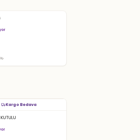
s
iyor
33₺
Kargo Bedava
I KUTULU
yor