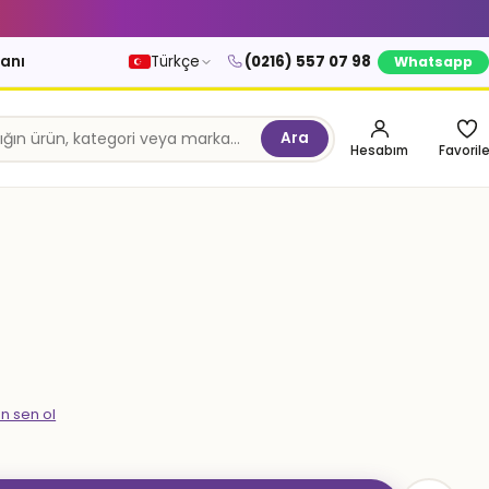
kanı
Türkçe
(0216) 557 07 98
Whatsapp
Ara
Hesabım
Favorile
en sen ol