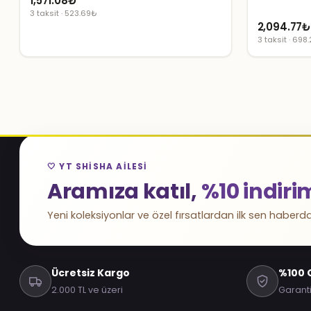
1,571.08
₺
3 taksit · 523.69₺
2,094.77
3 taksit · 698
🤍 YT SHISHA AILESI
Aramıza katıl,
%10 indiri
Yeni koleksiyonlar ve özel fırsatlardan ilk sen haberda
Ücretsiz Kargo
%100 O
2.000 TL ve üzeri
Garanti