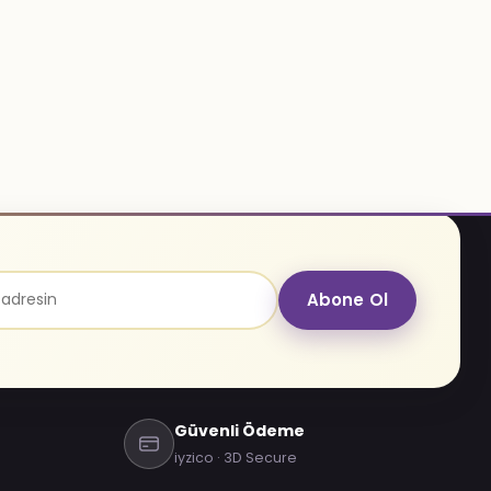
Abone Ol
Güvenli Ödeme
iyzico · 3D Secure