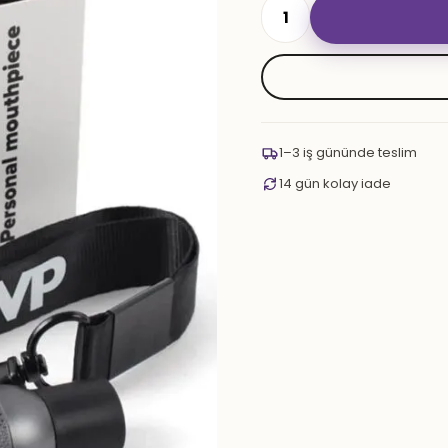
CWP
SIPSI
adet
1–3 iş gününde teslim
14 gün kolay iade