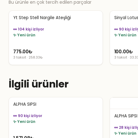
Bu ürünle en çok tercih edilen parçalar
Yt Step Stell Nargile Ateşliği
Sinyal Lotu
👀 104 kişi izliyor
👀 90 kişi izl
✨ Yeni ürün
✨ Yeni ürün
775.00
₺
100.00
₺
3 taksit · 258.33₺
3 taksit · 33.
İlgili ürünler
ALPHA SIPSI
👀 90 kişi izliyor
ALPHA SIPS
✨ Yeni ürün
👀 28 kişi izli
✨ Yeni ürün