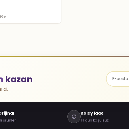
₺
.26₺
m
kazan
r ol.
rijinal
Kolay İade
li ürünler
14 gün koşulsuz