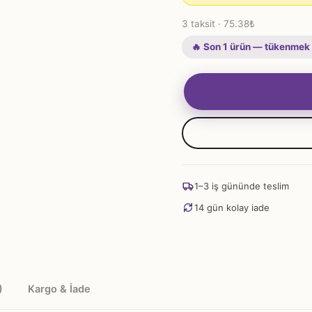
3 taksit · 75.38₺
🔥 Son 1 ürün — tükenmek
Elma
Samsaris
adet
1–3 iş gününde teslim
14 gün kolay iade
)
Kargo & İade