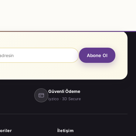
Abone Ol
Güvenli Ödeme
iyzico · 3D Secure
oriler
İletişim