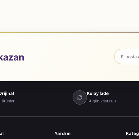
kazan
.
rijinal
Kolay İade
i ürünler
14 gün koşulsuz
al
Yardım
Kateg