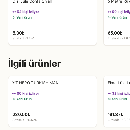
Dişi Lüle Conta Siyah
5 Metre Rul
👀 54 kişi izliyor
👀 50 kişi izli
✨ Yeni ürün
✨ Yeni ürün
5.00
₺
65.00
₺
3 taksit · 1.67₺
3 taksit · 21.67
İlgili ürünler
YT HERO TURKISH MAN
Elma Lüle L
👀 60 kişi izliyor
👀 32 kişi izli
✨ Yeni ürün
✨ Yeni ürün
230.00
₺
161.87
₺
3 taksit · 76.67₺
3 taksit · 53.9