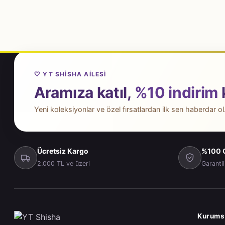
🤍 YT SHISHA AILESI
Aramıza katıl,
%10 indirim
Yeni koleksiyonlar ve özel fırsatlardan ilk sen haberdar ol
Ücretsiz Kargo
%100 O
2.000 TL ve üzeri
Garantil
Kurums