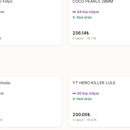
o Folyo
COCO PEARLS 28MM
yor
👀 44 kişi izliyor
✨ Yeni ürün
236.14
₺
₺
3 taksit · 78.71₺
otuslu
YT HERO KILLER LULE
yor
👀 30 kişi izliyor
✨ Yeni ürün
230.00
₺
6₺
3 taksit · 76.67₺