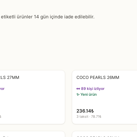
tiketli ürünler 14 gün içinde iade edilebilir.
RLS 27MM
COCO PEARLS 26MM
yor
👀 89 kişi izliyor
✨ Yeni ürün
236.14
₺
₺
3 taksit · 78.71₺