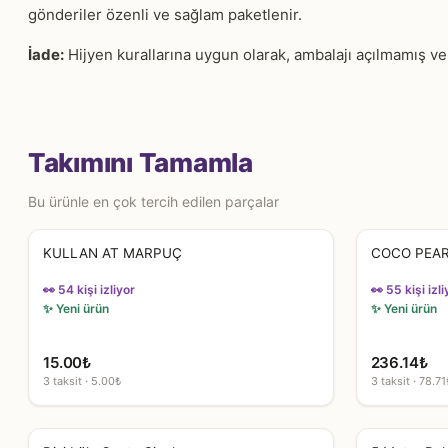
gönderiler özenli ve sağlam paketlenir.
İade:
Hijyen kurallarına uygun olarak, ambalajı açılmamış ve e
Takımını Tamamla
Bu ürünle en çok tercih edilen parçalar
KULLAN AT MARPUÇ
COCO PEA
👀 54 kişi izliyor
👀 55 kişi izli
✨ Yeni ürün
✨ Yeni ürün
15.00
₺
236.14
₺
3 taksit · 5.00₺
3 taksit · 78.71