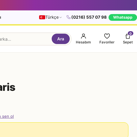
ı
Türkçe
(0216) 557 07 98
Whatsapp
0
Ara
Hesabım
Favoriler
Sepet
ris
n sen ol