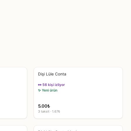
Dişi Lüle Conta
👀 56 kişi izliyor
✨ Yeni ürün
5.00
₺
3 taksit · 1.67₺