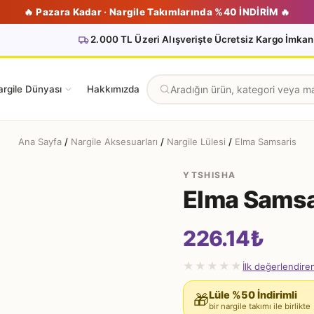
🔥 Pazara Kadar · Nargile Takımlarında %40 İNDİRİM 🔥
2.000 TL Üzeri Alışverişte Ücretsiz Kargo İmkan
rgile Dünyası
Hakkımızda
Ana Sayfa
/
Nargile Aksesuarları
/
Nargile Lülesi
/
Elma Samsaris
YTSHISHA
Elma Samsa
226.14
₺
★★★★★
İlk değerlendire
Lüle %50 İndirimli
🎁
bir nargile takımı ile birlikte