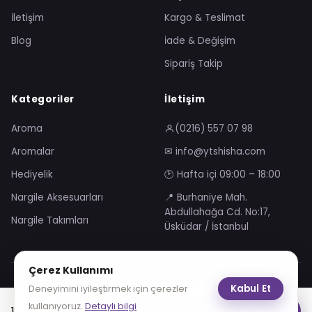
İletişim
Kargo & Teslimat
Blog
İade & Değişim
Sipariş Takip
Kategoriler
İletişim
Aroma
(0216) 557 07 98
Aromalar
✉ info@ytshisha.com
Hediyelik
🕑 Hafta içi 09:00 – 18:00
Nargile Aksesuarları
📍 Burhaniye Mah.
Abdullahağa Cd. No:17,
Nargile Takımları
Üsküdar / İstanbul
Çerez Kullanımı
Mesafeli Satış Sözleşmesi
Gizlilik Sözleşmesi
Kabul Et
Deneyimini iyileştirmek için çerezler
KVKK Aydınlatma Metni
Çerez Politikası
kullanıyoruz.
Detaylı bilgi
114.26
₺
Sepete Ekle