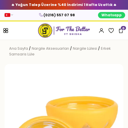
🔥 Yoğun Talep Üzerine %40 İndirimi 1 Hafta Uzattık 🔥
(0216) 557 07 98
Whatsapp
0
Ana Sayfa
/
Nargile Aksesuarları
/
Nargile Lülesi
/
Erkek
Samsaris Lüle