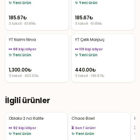
✨ Yeni ürün
✨ Yeni ürün
185.67
₺
185.67
₺
3 taksit · 61.89₺
3 taksit · 61.89₺
YT Naimi Nirva
YT Çelik Marpuç
👀 68 kişi izliyor
👀 119 kişi izliyor
✨ Yeni ürün
✨ Yeni ürün
1,300.00
₺
440.00
₺
3 taksit · 433.33₺
3 taksit · 146.67₺
İlgili ürünler
Oblako 2 nci Kalite
Chaos Bowl
El
👀 92 kişi izliyor
👀 40 kişi izliyor
👀 
✨ Yeni ürün
✨ Yeni ürün
✨ 