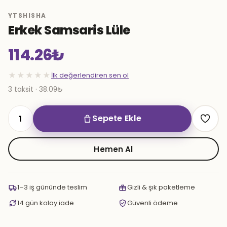
YTSHISHA
Erkek Samsaris Lüle
114.26
₺
★★★★★
İlk değerlendiren sen ol
3 taksit · 38.09₺
Sepete Ekle
Erkek
Samsaris
Lüle
Hemen Al
adet
1–3 iş gününde teslim
Gizli & şık paketleme
14 gün kolay iade
Güvenli ödeme