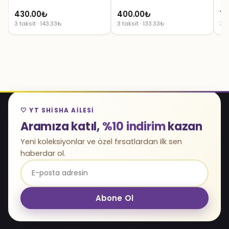
430.00
₺
400.00
₺
16
3 taksit · 143.33₺
3 taksit · 133.33₺
3 t
🤍 YT SHISHA AILESI
Aramıza katıl,
%10 indirim
kazan
Yeni koleksiyonlar ve özel fırsatlardan ilk sen
haberdar ol.
Abone Ol