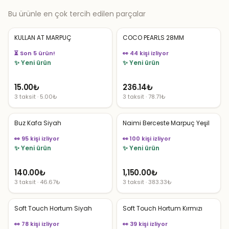
Bu ürünle en çok tercih edilen parçalar
KULLAN AT MARPUÇ
COCO PEARLS 28MM
👀 44 kişi izliyor
👀 54 kişi izliyor
✨ Yeni ürün
✨ Yeni ürün
15.00
₺
236.14
₺
3 taksit · 5.00₺
3 taksit · 78.71₺
Buz Kafa Siyah
Naimi Berceste Marpuç Yeşil
👀 95 kişi izliyor
👀 100 kişi izliyor
✨ Yeni ürün
✨ Yeni ürün
140.00
₺
1,150.00
₺
3 taksit · 46.67₺
3 taksit · 383.33₺
Soft Touch Hortum Siyah
Soft Touch Hortum Kırmızı
👀 78 kişi izliyor
👀 39 kişi izliyor