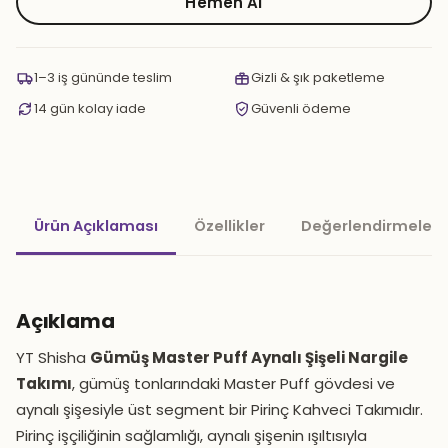
Puff
Hemen Al
Aynalı
Şişeli
Nargile
1–3 iş gününde teslim
Gizli & şık paketleme
Takımı
14 gün kolay iade
Güvenli ödeme
adet
Ürün Açıklaması
Özellikler
Değerlendirmeler 
Açıklama
YT Shisha
Gümüş Master Puff Aynalı Şişeli Nargile
Takımı
, gümüş tonlarındaki Master Puff gövdesi ve
aynalı şişesiyle üst segment bir Pirinç Kahveci Takımıdır.
Pirinç işçiliğinin sağlamlığı, aynalı şişenin ışıltısıyla