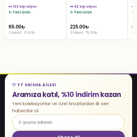
👀 102 kişi izliyor
👀 62 kişi izliyor
👀 
✨ Yeni ürün
✨ Yeni ürün
✨ 
65.00
₺
225.00
₺
65
3 taksit · 21.67₺
3 taksit · 75.00₺
3 t
🤍 YT SHISHA AILESI
Aramıza katıl,
%10 indirim
kazan
Yeni koleksiyonlar ve özel fırsatlardan ilk sen
haberdar ol.