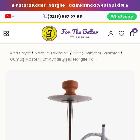
🔥 Pazara Kadar · Nargile Takımlarında %40 İNDİRİM 🔥
(0216) 557 07 98
Whatsapp
0
Ana Sayfa
/
Nargile Takımları
/
Pirinç Kahveci Takımlar
/
Gümüş Master Puff Aynalı Şişeli Nargile Ta…