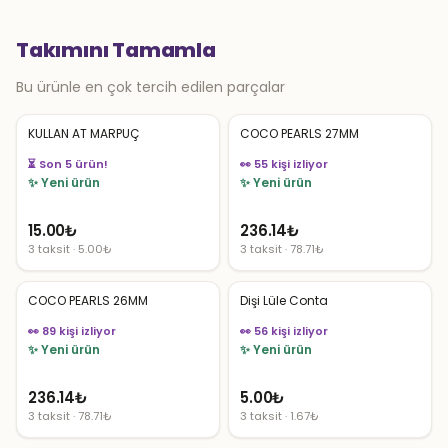
Takımını Tamamla
Bu ürünle en çok tercih edilen parçalar
KULLAN AT MARPUÇ
COCO PEARLS 27MM
👀 55 kişi izliyor
👀 54 kişi izliyor
✨ Yeni ürün
✨ Yeni ürün
15.00
₺
236.14
₺
3 taksit · 5.00₺
3 taksit · 78.71₺
COCO PEARLS 26MM
Dişi Lüle Conta
👀 89 kişi izliyor
👀 56 kişi izliyor
✨ Yeni ürün
✨ Yeni ürün
236.14
₺
5.00
₺
3 taksit · 78.71₺
3 taksit · 1.67₺