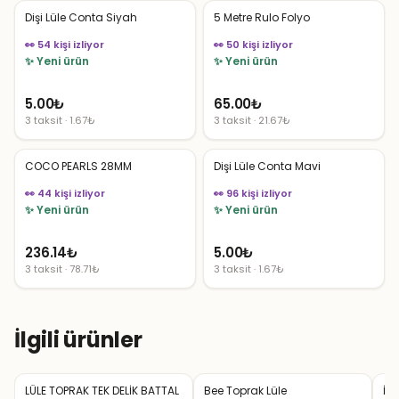
Dişi Lüle Conta Siyah
5 Metre Rulo Folyo
👀 54 kişi izliyor
👀 50 kişi izliyor
✨ Yeni ürün
✨ Yeni ürün
5.00
₺
65.00
₺
3 taksit · 1.67₺
3 taksit · 21.67₺
COCO PEARLS 28MM
Dişi Lüle Conta Mavi
👀 44 kişi izliyor
👀 96 kişi izliyor
✨ Yeni ürün
✨ Yeni ürün
236.14
₺
5.00
₺
3 taksit · 78.71₺
3 taksit · 1.67₺
İlgili ürünler
LÜLE TOPRAK TEK DELİK BATTAL
Bee Toprak Lüle
İz