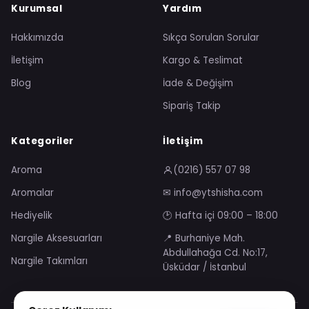
Kurumsal
Yardım
Hakkımızda
Sıkça Sorulan Sorular
İletişim
Kargo & Teslimat
Blog
İade & Değişim
Sipariş Takip
Kategoriler
İletişim
Aroma
(0216) 557 07 98
Aromalar
✉ info@ytshisha.com
Hediyelik
🕑 Hafta içi 09:00 – 18:00
Nargile Aksesuarları
📍 Burhaniye Mah.
Abdullahağa Cd. No:17,
Nargile Takımları
Üsküdar / İstanbul