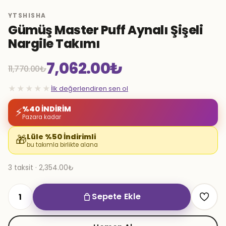
YTSHISHA
Gümüş Master Puff Aynalı Şişeli
Nargile Takımı
7,062.00
₺
11,770.00
₺
Orijinal
Şu
★★★★★
İlk değerlendiren sen ol
fiyat:
andaki
%40 İNDİRİM
⚡
Pazara kadar
11,770.00₺.
fiyat:
Lüle %50 İndirimli
🎁
bu takımla birlikte alana
7,062.00₺.
3 taksit · 2,354.00₺
Sepete Ekle
Gümüş
Master