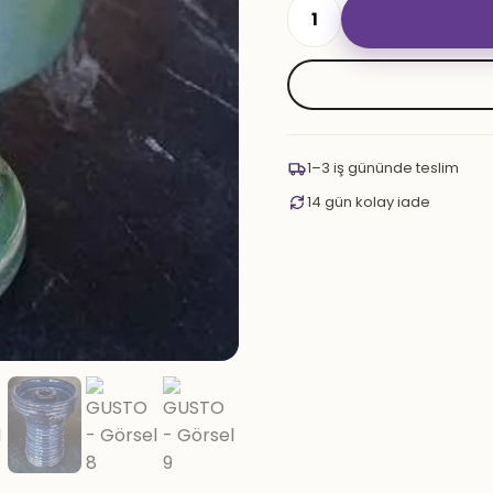
GUSTO
adet
1–3 iş gününde teslim
14 gün kolay iade