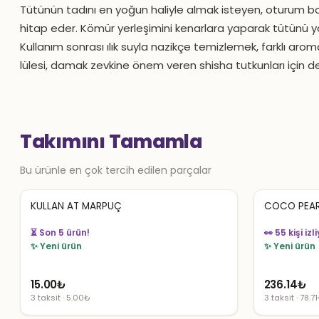
Tütünün tadını en yoğun haliyle almak isteyen, oturum 
hitap eder. Kömür yerleşimini kenarlara yaparak tütünü y
Kullanım sonrası ılık suyla nazikçe temizlemek, farklı arom
lülesi, damak zevkine önem veren shisha tutkunları için denge
Takımını Tamamla
Bu ürünle en çok tercih edilen parçalar
KULLAN AT MARPUÇ
COCO PEAR
👀 55 kişi izl
👀 54 kişi izliyor
✨ Yeni ürün
✨ Yeni ürün
15.00
₺
236.14
₺
3 taksit · 5.00₺
3 taksit · 78.7