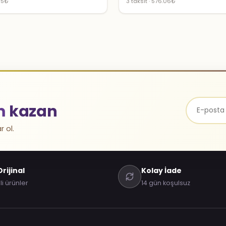
.85₺
3 taksit · 576.06₺
m
kazan
r ol.
rijinal
Kolay İade
li ürünler
14 gün koşulsuz