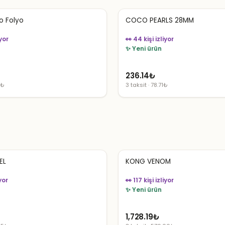
o Folyo
COCO PEARLS 28MM
iyor
👀 44 kişi izliyor
✨ Yeni ürün
236.14
₺
7₺
3 taksit · 78.71₺
EL
KONG VENOM
yor
👀 117 kişi izliyor
✨ Yeni ürün
1,728.19
₺