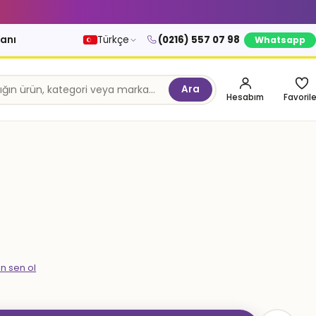
kanı
Türkçe
(0216) 557 07 98
Whatsapp
Ara
Hesabım
Favorile
en sen ol