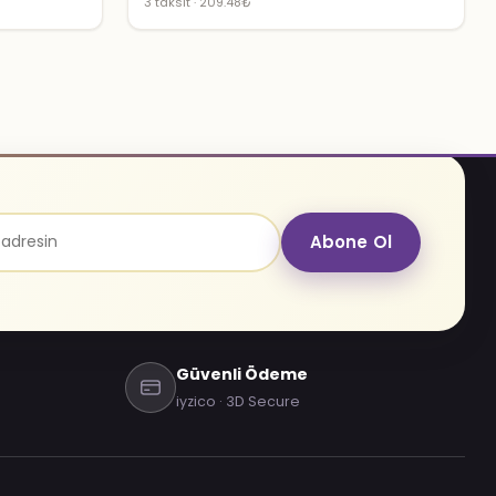
3 taksit · 209.48₺
Abone Ol
Güvenli Ödeme
iyzico · 3D Secure