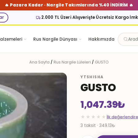
🔥 Pazara Kadar · Nargile Takımlarında %40 İNDİRİM 🔥
ar
2.000 TL Üzeri Alışverişte Ücretsiz Kargo İm
alzemeleri
Rus Nargile Dünyası
Hakkımızda
Ana Sayfa
/
Rus Nargile Lüleleri
/
GUSTO
YTSHISHA
GUSTO
1,047.39
₺
★★★★★
İlk değerlendir
3 taksit · 349.13₺