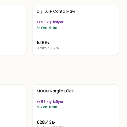
Dişi Lüle Conta Mavi
👀 96 kişi izliyor
✨ Yeni ürün
5.00
₺
3 taksit · 1.67₺
MOON Nargile Lülesi
👀 55 kişi izliyor
✨ Yeni ürün
628.43
₺