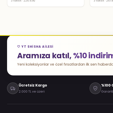
3 taksit · 226.93₺
3 taksit · 261
🤍 YT SHISHA AILESI
Aramıza katıl,
%10 indiri
Yeni koleksiyonlar ve özel fırsatlardan ilk sen haberda
Ücretsiz Kargo
%100 O
2.000 TL ve üzeri
Garanti