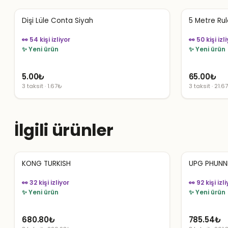
Dişi Lüle Conta Siyah
5 Metre Rul
👀 54 kişi izliyor
👀 50 kişi izl
✨ Yeni ürün
✨ Yeni ürün
5.00
₺
65.00
₺
3 taksit · 1.67₺
3 taksit · 21.6
İlgili ürünler
KONG TURKISH
UPG PHUNN
👀 32 kişi izliyor
👀 92 kişi izli
✨ Yeni ürün
✨ Yeni ürün
680.80
₺
785.54
₺