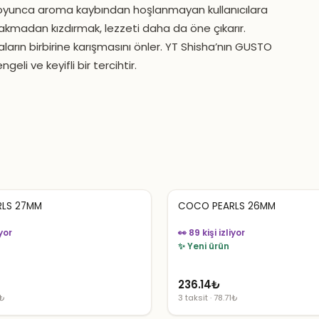
boyunca aroma kaybından hoşlanmayan kullanıcılara
akmadan kızdırmak, lezzeti daha da öne çıkarır.
aların birbirine karışmasını önler. YT Shisha’nın GUSTO
li ve keyifli bir tercihtir.
LS 27MM
COCO PEARLS 26MM
iyor
👀 89 kişi izliyor
✨ Yeni ürün
236.14
₺
1₺
3 taksit · 78.71₺