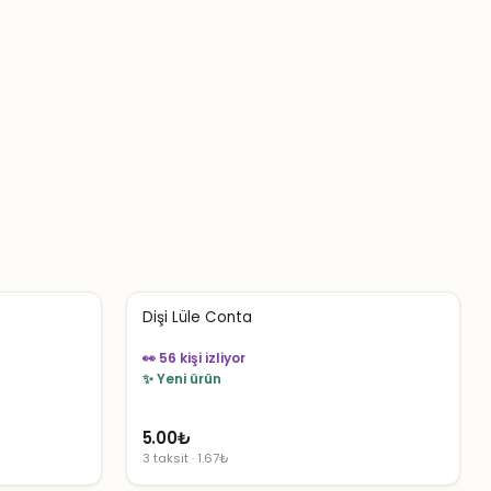
Dişi Lüle Conta
👀 56 kişi izliyor
✨ Yeni ürün
5.00
₺
3 taksit · 1.67₺