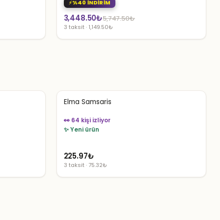
%40 İNDİRİM
Orijinal
Şu
3,448.50
₺
5,747.50
₺
3 taksit · 1,149.50₺
fiyat:
andaki
5,747.50₺.
fiyat:
3,448.50₺.
Elma Samsaris
👀 64 kişi izliyor
✨ Yeni ürün
225.97
₺
3 taksit · 75.32₺