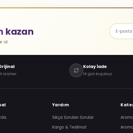
m
kazan
r ol.
rijinal
Kolay İade
li ürünler
14 gün koşulsuz
sal
Yardım
Kateg
zda
Sıkça Sorulan Sorular
Arom
Kargo & Teslimat
Aroma