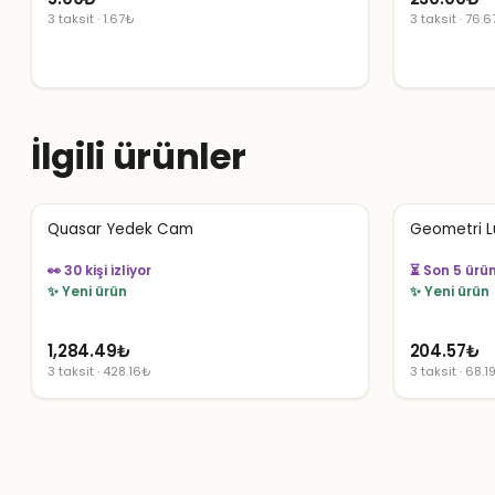
3 taksit · 1.67₺
3 taksit · 76.
İlgili ürünler
Quasar Yedek Cam
Geometri Lü
👀 30 kişi izliyor
👀 62 kişi izli
✨ Yeni ürün
✨ Yeni ürün
1,284.49
₺
204.57
₺
3 taksit · 428.16₺
3 taksit · 68.1