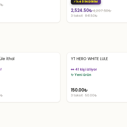
%40 İNDİRİM
67₺
Orijinal
Şu
2,524.50
₺
4,207.50
₺
3 taksit · 841.50₺
fiyat:
andaki
4,207.50₺.
fiyat:
2,524.50₺.
le İthal
YT HERO WHITE LULE
👀 41 kişi izliyor
yor
✨ Yeni ürün
150.00
₺
9₺
3 taksit · 50.00₺