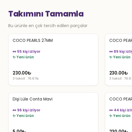
Takımını Tamamla
Bu ürünle en çok tercih edilen parçalar
COCO PEARLS 27MM
COCO PEAR
👀 55 kişi izliyor
👀 89 kişi izl
✨ Yeni ürün
✨ Yeni ürün
230.00
₺
230.00
₺
3 taksit · 76.67₺
3 taksit · 76.
Dişi Lüle Conta Mavi
COCO PEAR
👀 96 kişi izliyor
👀 44 kişi izl
✨ Yeni ürün
✨ Yeni ürün
5.00
₺
230.00
₺