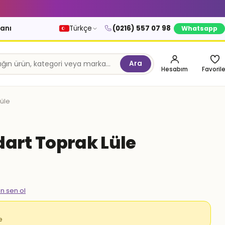
kanı
Türkçe
(0216) 557 07 98
Whatsapp
Ara
Hesabım
Favorile
Lüle
dart Toprak Lüle
en sen ol
e