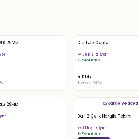
LS 26MM
Dişi Lüle Conta
iyor
👀 56 kişi izliyor
✨ Yeni ürün
5.00
₺
67₺
3 taksit · 1.67₺
Kargo Bedava
LS 28MM
iyor
Ballı 2 Çelik Nargile Takımı
👀 31 kişi izliyor
✨ Yeni ürün