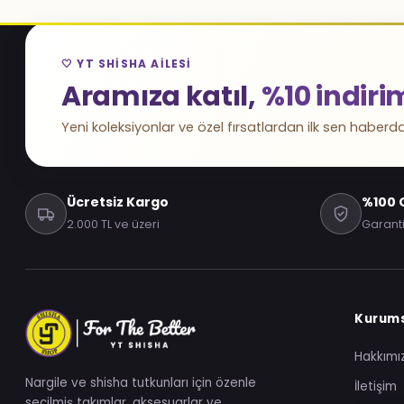
🤍 YT SHISHA AILESI
Aramıza katıl,
%10 indiri
Yeni koleksiyonlar ve özel fırsatlardan ilk sen haberda
Ücretsiz Kargo
%100 O
2.000 TL ve üzeri
Garanti
Kurum
Hakkımı
Nargile ve shisha tutkunları için özenle
İletişim
seçilmiş takımlar, aksesuarlar ve