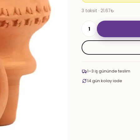
3 taksit · 21.67₺
İzmir
Standart
Toprak
Lüle
adet
1–3 iş gününde teslim
14 gün kolay iade