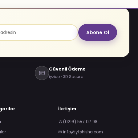
Abone Ol
Güvenli Ödeme
iyzico · 3D Secure
oriler
İletişim
a
(0216) 557 07 98
lar
✉ info@ytshisha.com