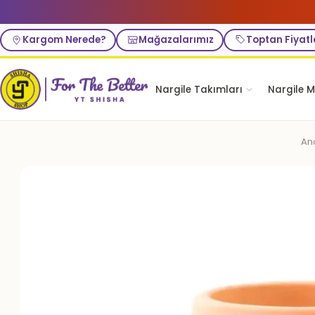
Kargom Nerede?
Mağazalarımız
Toptan Fiyatl
Nargile Takımları
Nargile M
An