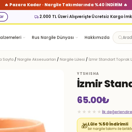
🔥 Pazara Kadar · Nargile Takımlarında %40 İNDİRİM 🔥
ar
2.000 TL Üzeri Alışverişte Ücretsiz Kargo İm
alzemeleri
Rus Nargile Dünyası
Hakkımızda
a Sayfa
/
Nargile Aksesuarları
/
Nargile Lülesi
/
İzmir Standart Toprak 
YTSHISHA
İzmir Stan
65.00
₺
★★★★★
İlk değerlendir
Lüle %50 İndirimli
🎁
bir nargile takımı ile birlikt