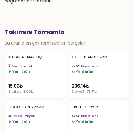
segment bir tercihtir.
Takımını Tamamla
Bu ürünle en çok tercih edilen parçalar
KULLAN AT MARPUÇ
COCO PEARLS 27MM
⏳ Son 5 ürün!
👀 55 kişi izliyor
✨ Yeni ürün
✨ Yeni ürün
15.00
₺
236.14
₺
3 taksit · 5.00₺
3 taksit · 78.71₺
COCO PEARLS 26MM
Dişi Lüle Conta
👀 89 kişi izliyor
👀 56 kişi izliyor
✨ Yeni ürün
✨ Yeni ürün