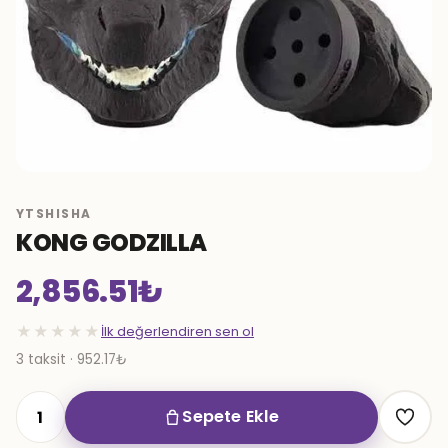
YTSHISHA
KONG GODZILLA
2,856.51
₺
★★★★★
İlk değerlendiren sen ol
3 taksit · 952.17₺
Sepete Ekle
KONG