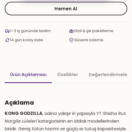
GODZILLA
adet
Hemen Al
1–3 iş gününde teslim
Gizli & şık paketleme
14 gün kolay iade
Güvenli ödeme
Ürün Açıklaması
Özellikler
Değerlendirmeler 
Açıklama
KONG GODZILLA
, adına yakışır iri yapısıyla YT Shisha
Rus
Nargile Lüleleri
kategorisinin en iddialı modellerinden
biridir. Geniş tütün hacmi ve güçlü ısı tutuş kapasitesiyle