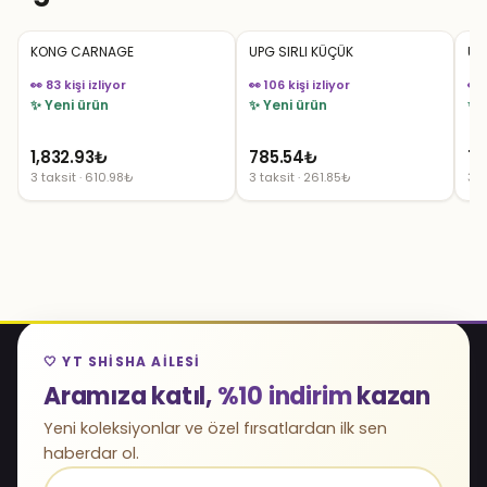
KONG CARNAGE
UPG SIRLI KÜÇÜK
UP
👀 83 kişi izliyor
👀 106 kişi izliyor
👀 
✨ Yeni ürün
✨ Yeni ürün
✨ 
1,832.93
₺
785.54
₺
78
3 taksit · 610.98₺
3 taksit · 261.85₺
3 t
🤍 YT SHISHA AILESI
Aramıza katıl,
%10 indirim
kazan
Yeni koleksiyonlar ve özel fırsatlardan ilk sen
haberdar ol.