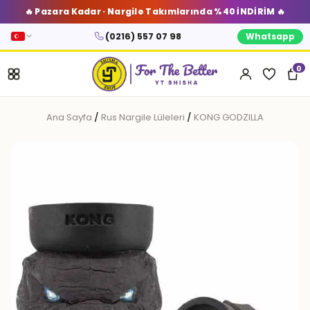
🔥 Pazara Kadar · Nargile Takımlarında %40 İNDİRİM 🔥
(0216) 557 07 98
Whatsapp
0
Ana Sayfa
/
Rus Nargile Lüleleri
/
KONG GODZILLA