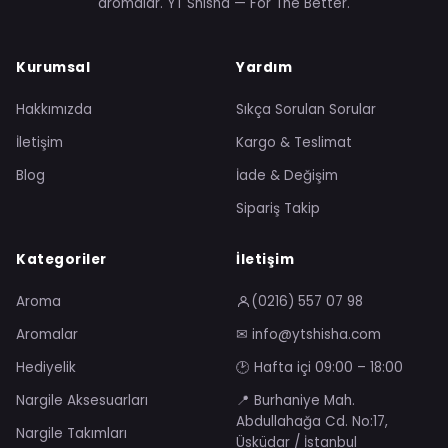
aromalar. YT Shisha — For The Better.
Kurumsal
Yardım
Hakkımızda
Sıkça Sorulan Sorular
İletişim
Kargo & Teslimat
Blog
İade & Değişim
Sipariş Takip
Kategoriler
İletişim
Aroma
(0216) 557 07 98
Aromalar
✉ info@ytshisha.com
Hediyelik
🕑 Hafta içi 09:00 – 18:00
Nargile Aksesuarları
📍 Burhaniye Mah.
Abdullahağa Cd. No:17,
Nargile Takımları
Üsküdar / İstanbul