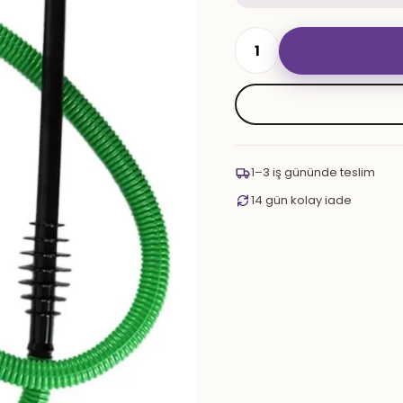
KULLAN
AT
MARPUÇ
adet
1–3 iş gününde teslim
14 gün kolay iade