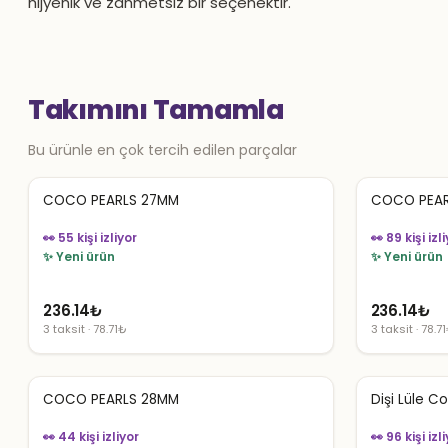
hijyenik ve zahmetsiz bir seçenektir.
Takımını Tamamla
Bu ürünle en çok tercih edilen parçalar
COCO PEARLS 27MM
COCO PEAR
👀 55 kişi izliyor
👀 89 kişi izl
✨ Yeni ürün
✨ Yeni ürün
236.14
₺
236.14
₺
3 taksit · 78.71₺
3 taksit · 78.7
COCO PEARLS 28MM
Dişi Lüle C
👀 44 kişi izliyor
👀 96 kişi izl