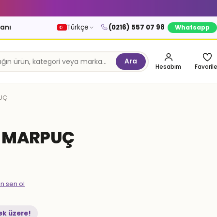
kanı
Türkçe
(0216) 557 07 98
Whatsapp
Ara
Hesabım
Favorile
UÇ
T MARPUÇ
en sen ol
ek üzere!