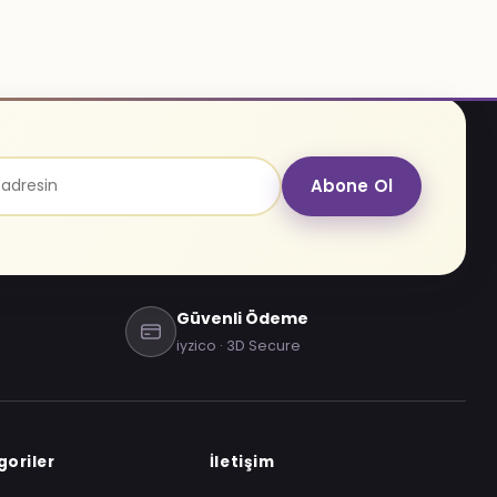
Abone Ol
Güvenli Ödeme
iyzico · 3D Secure
oriler
İletişim