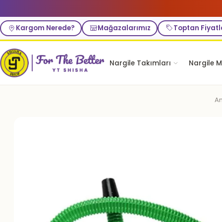
Kargom Nerede?
Mağazalarımız
Toptan Fiyatl
Nargile Takımları
Nargile M
An