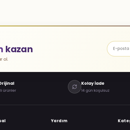
m
kazan
r ol.
rijinal
Kolay İade
li ürünler
14 gün koşulsuz
sal
Yardım
Kateg