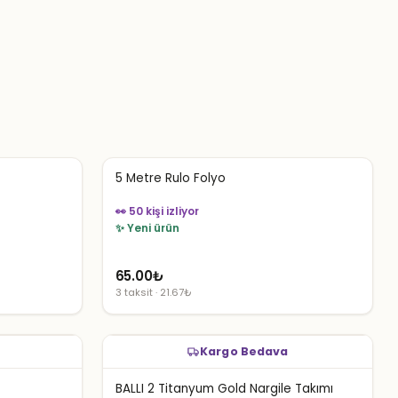
5 Metre Rulo Folyo
👀 50 kişi izliyor
✨ Yeni ürün
65.00
₺
3 taksit · 21.67₺
Kargo Bedava
BALLI 2 Titanyum Gold Nargile Takımı