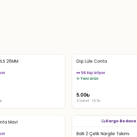
LS 26MM
Dişi Lüle Conta
iyor
👀 56 kişi izliyor
✨ Yeni ürün
5.00
₺
1₺
3 taksit · 1.67₺
Kargo Bedava
onta Mavi
iyor
Ballı 2 Çelik Nargile Takımı