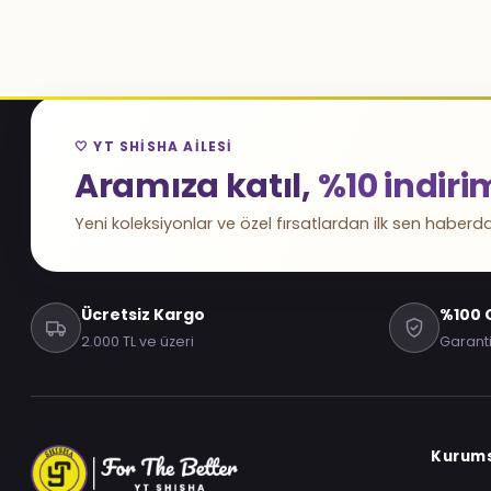
🤍 YT SHISHA AILESI
Aramıza katıl,
%10 indiri
Yeni koleksiyonlar ve özel fırsatlardan ilk sen haberda
Ücretsiz Kargo
%100 O
2.000 TL ve üzeri
Garanti
Kurum