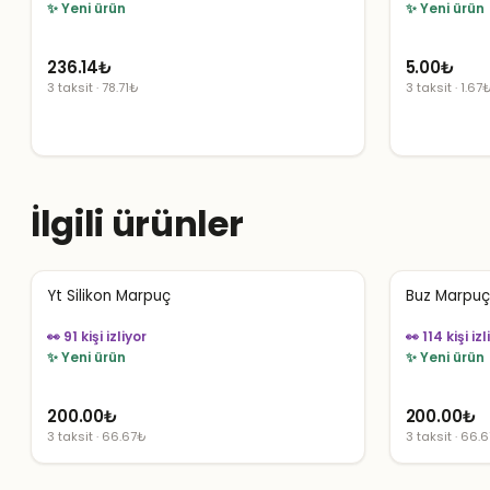
✨ Yeni ürün
✨ Yeni ürün
236.14
₺
5.00
₺
3 taksit · 78.71₺
3 taksit · 1.67
İlgili ürünler
Yt Silikon Marpuç
Buz Marpuç
👀 91 kişi izliyor
👀 114 kişi izl
✨ Yeni ürün
✨ Yeni ürün
200.00
₺
200.00
₺
3 taksit · 66.67₺
3 taksit · 66.