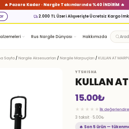
🔥 Pazara Kadar · Nargile Takımlarında %40 İNDİRİM 🔥
ar
2.000 TL Üzeri Alışverişte Ücretsiz Kargo İm
alzemeleri
Rus Nargile Dünyası
Hakkımızda
a Sayfa
/
Nargile Aksesuarları
/
Nargile Marpuçları
/
KULLAN AT MARP
YTSHISHA
KULLAN A
15.00
₺
★★★★★
İlk değerlendir
3 taksit · 5.00₺
🔥 Son 5 ürün — tükenm