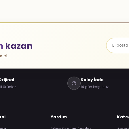
m
kazan
r ol.
rijinal
Kolay İade
li ürünler
14 gün koşulsuz
sal
Yardım
Kateg