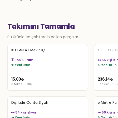
Takımını Tamamla
Bu ürünle en çok tercih edilen parçalar
KULLAN AT MARPUÇ
COCO PEAR
👀 55 kişi izl
👀 54 kişi izliyor
✨ Yeni ürün
✨ Yeni ürün
15.00
₺
236.14
₺
3 taksit · 5.00₺
3 taksit · 78.7
Dişi Lüle Conta Siyah
5 Metre Rul
👀 54 kişi izliyor
👀 50 kişi izl
✨ Yeni ürün
✨ Yeni ürün