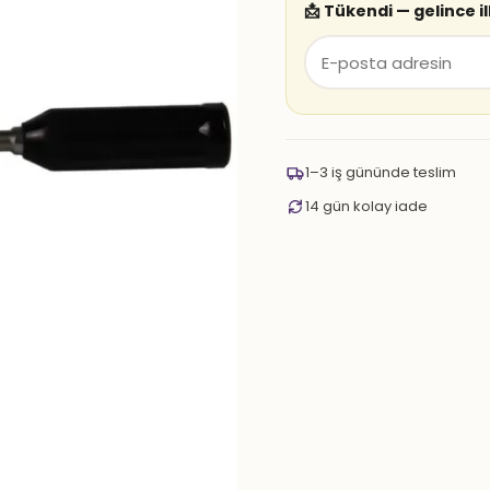
📩 Tükendi — gelince i
1–3 iş gününde teslim
14 gün kolay iade