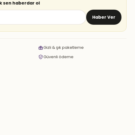
lk sen haberdar ol
Haber Ver
Gizli & şık paketleme
Güvenli ödeme