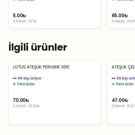
5.00
₺
65.00
₺
3 taksit · 1.67₺
3 taksit · 21.6
İlgili ürünler
LOTUS ATEŞLİK PERVANE SERİ
ATEŞLİK ÇE
👀 49 kişi izliyor
👀 36 kişi izl
✨ Yeni ürün
✨ Yeni ürün
70.00
₺
47.00
₺
3 taksit · 23.33₺
3 taksit · 15.6