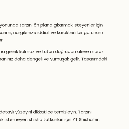
iyonunda tarzını ön plana çıkarmak isteyenler için
arımı, nargilenize iddialı ve karakterli bir görünüm
r.
ımına gerek kalmaz ve tütün doğrudan aleve maruz
anınız daha dengeli ve yumuşak gelir. Tasarımdaki
etaylı yüzeyini dikkatlice temizleyin. Tarzını
 istemeyen shisha tutkunları için YT Shisha’nın