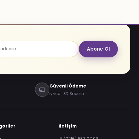
Abone Ol
Güvenli Ödeme
iyzico · 3D Secure
oriler
İletişim