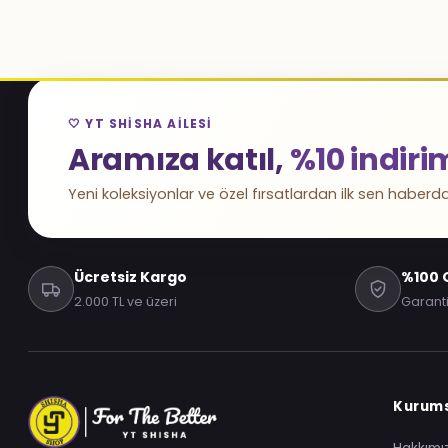
🤍 YT SHISHA AILESI
Aramıza katıl,
%10 indiri
Yeni koleksiyonlar ve özel fırsatlardan ilk sen haberda
Ücretsiz Kargo
%100 O
2.000 TL ve üzeri
Garanti
Kurum