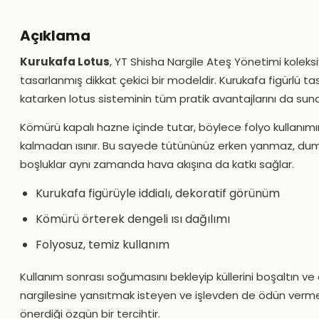
Açıklama
Kurukafa Lotus
, YT Shisha Nargile Ateş Yönetimi koleks
tasarlanmış dikkat çekici bir modeldir. Kurukafa figürlü tas
katarken lotus sisteminin tüm pratik avantajlarını da suna
Kömürü kapalı hazne içinde tutar, böylece folyo kullan
kalmadan ısınır. Bu sayede tütününüz erken yanmaz, dum
boşluklar aynı zamanda hava akışına da katkı sağlar.
Kurukafa figürüyle iddialı, dekoratif görünüm
Kömürü örterek dengeli ısı dağılımı
Folyosuz, temiz kullanım
Kullanım sonrası soğumasını bekleyip küllerini boşaltın ve d
nargilesine yansıtmak isteyen ve işlevden de ödün vermek
önerdiği özgün bir tercihtir.