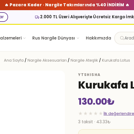
🔥 Pazara Kadar · Nargile Takımlarında %40 İNDİRİM 🔥
ar
2.000 TL Üzeri Alışverişte Ücretsiz Kargo İm
alzemeleri
Rus Nargile Dünyası
Hakkımızda
Ana Sayfa
/
Nargile Aksesuarları
/
Nargile Ateşlik
/
Kurukafa Lotus
YTSHISHA
Kurukafa 
130.00
₺
★★★★★
İlk değerlendir
3 taksit · 43.33₺