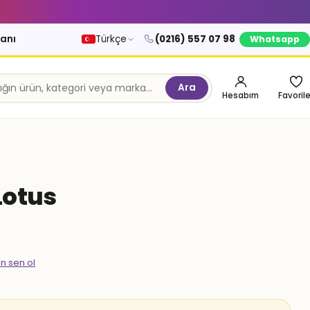
kanı
Türkçe
(0216) 557 07 98
Whatsapp
Ara
Hesabım
Favorile
Lotus
en sen ol