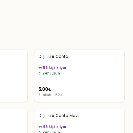
Dişi Lüle Conta
👀 56 kişi izliyor
✨ Yeni ürün
5.00
₺
3 taksit · 1.67₺
Dişi Lüle Conta Mavi
👀 96 kişi izliyor
✨ Yeni ürün