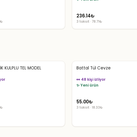
236.14
₺
7₺
3 taksit · 78.71₺
LİK KULPLU TEL MODEL
Battal Tül Cevze
iyor
👀 48 kişi izliyor
✨ Yeni ürün
55.00
₺
7₺
3 taksit · 18.33₺