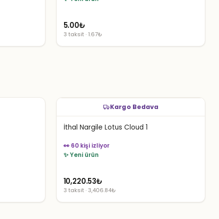
5.00
₺
3 taksit · 1.67₺
Kargo Bedava
İthal Nargile Lotus Cloud 1
👀 60 kişi izliyor
✨ Yeni ürün
10,220.53
₺
3 taksit · 3,406.84₺