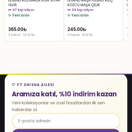
LEGEND RÜZGARLIK KISA SİYAH
LEGEND MAŞA FEDERLİ KILIÇ
LE
13x16
KÖZCÜ MAŞA ÇELİK
BÜ
👀 47 kişi izliyor
👀 34 kişi izliyor
👀 
✨ Yeni ürün
✨ Yeni ürün
✨ 
365.00
₺
245.00
₺
1,
3 taksit · 121.67₺
3 taksit · 81.67₺
3 t
🤍 YT SHISHA AILESI
Aramıza katıl,
%10 indirim
kazan
Yeni koleksiyonlar ve özel fırsatlardan ilk sen
haberdar ol.