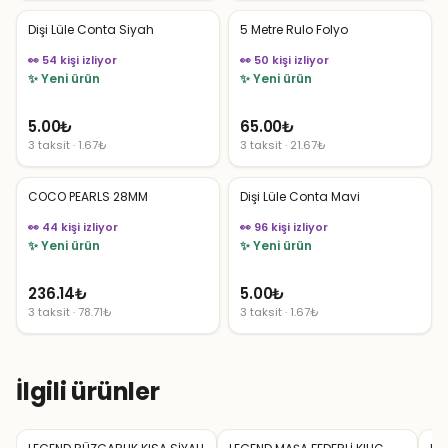
Dişi Lüle Conta Siyah
5 Metre Rulo Folyo
👀 54 kişi izliyor
👀 50 kişi izliyor
✨ Yeni ürün
✨ Yeni ürün
5.00
₺
65.00
₺
3 taksit · 1.67₺
3 taksit · 21.67₺
COCO PEARLS 28MM
Dişi Lüle Conta Mavi
👀 44 kişi izliyor
👀 96 kişi izliyor
✨ Yeni ürün
✨ Yeni ürün
236.14
₺
5.00
₺
3 taksit · 78.71₺
3 taksit · 1.67₺
İlgili ürünler