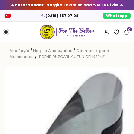
🔥 Pazara Kadar · Nargile Takımlarında %40 İNDİRİM 🔥
(0216) 557 07 98
Whatsapp
0
Ana Sayfa
/
Nargile Aksesuarları
/
Oduman Legend
Aksesuarları
/
LEGEND RÜZGARLIK UZUN CELİK 12×21