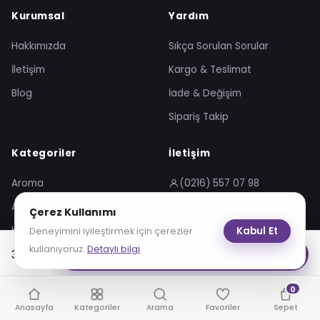
Kurumsal
Yardım
Hakkımızda
Sıkça Sorulan Sorular
İletişim
Kargo & Teslimat
Blog
İade & Değişim
Sipariş Takip
Kategoriler
İletişim
Aroma
(0216) 557 07 98
Aromalar
✉ info@ytshisha.com
Çerez Kullanımı
Hediyelik
🕑 Hafta içi 09:00 – 18:00
Kabul Et
Deneyimini iyileştirmek için çerezler
kullanıyoruz.
Detaylı bilgi
365.00
₺
Sepete Ekle
Nargile Aksesuarları
📍 Burhaniye Mah.
Abdullahağa Cd. No:17,
Nargile Takımları
Üsküdar / İstanbul
0
Anasayfa
Kategoriler
Arama
Favoriler
Sepet