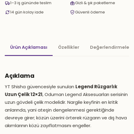
1–3 iş gününde teslim
Gizli & şık paketleme
14 gün kolay iade
Güvenli ödeme
Ürün Açıklaması
Özellikler
Değerlendirmeler 
Açıklama
YT Shisha güvencesiyle sunulan
Legend Rüzgarlık
Uzun Çelik 12×21
, Oduman Legend Aksesuarları serisinin
uzun gövdeli çelik modelidir. Nargile keyfinin en kritik
anlarında, yani ateşin dengelenmesi gerektiğinde
devreye girer; közün üzerini örterek rüzgarın ve dış hava
akımlarının közü zayıflatmasını engeller.