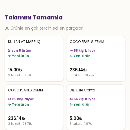
Takımını Tamamla
Bu ürünle en çok tercih edilen parçalar
KULLAN AT MARPUÇ
COCO PEARLS 27MM
👀 55 kişi izliyor
👀 54 kişi izliyor
✨ Yeni ürün
✨ Yeni ürün
15.00
₺
236.14
₺
3 taksit · 5.00₺
3 taksit · 78.71₺
COCO PEARLS 26MM
Dişi Lüle Conta
👀 89 kişi izliyor
👀 56 kişi izliyor
✨ Yeni ürün
✨ Yeni ürün
236.14
₺
5.00
₺
3 taksit · 78.71₺
3 taksit · 1.67₺