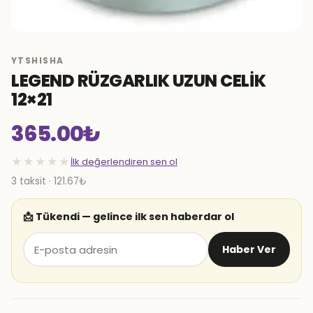
YTSHISHA
LEGEND RÜZGARLIK UZUN CELİK
12×21
365.00
₺
★★★★★
İlk değerlendiren sen ol
3 taksit · 121.67₺
📩 Tükendi — gelince ilk sen haberdar ol
Haber Ver