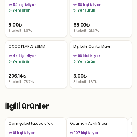
👀 54 kişi izliyor
👀 50 kişi izliyor
✨ Yeni ürün
✨ Yeni ürün
5.00
₺
65.00
₺
3 taksit · 1.67₺
3 taksit · 21.67₺
COCO PEARLS 28MM
Dişi Lüle Conta Mavi
👀 44 kişi izliyor
👀 96 kişi izliyor
✨ Yeni ürün
✨ Yeni ürün
236.14
₺
5.00
₺
3 taksit · 78.71₺
3 taksit · 1.67₺
İlgili ürünler
Cam şerbet tutucu ufak
Oduman Askılı Sipsi
Er
👀 61 kişi izliyor
👀 107 kişi izliyor
👀 