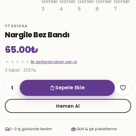
YTSHISHA
Nargile Bez Bandı
65.00
₺
★★★★★
İlk değerlendiren sen ol
3 taksit · 21.67₺
Sepete Ekle
Nargile
Bez
Bandı
Hemen Al
adet
1–3 iş gününde teslim
Gizli & şık paketleme