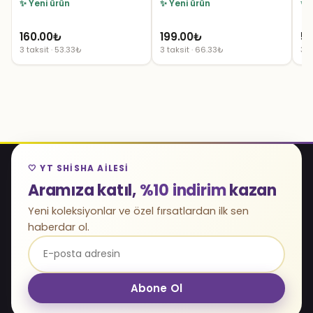
✨ Yeni ürün
✨ Yeni ürün
✨ 
160.00
₺
199.00
₺
5.
3 taksit · 53.33₺
3 taksit · 66.33₺
3 t
🤍 YT SHISHA AILESI
Aramıza katıl,
%10 indirim
kazan
Yeni koleksiyonlar ve özel fırsatlardan ilk sen
haberdar ol.
Abone Ol