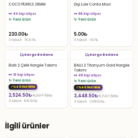
COCO PEARLS 28MM
Dişi Lüle Conta Mavi
👀 44 kişi izliyor
👀 96 kişi izliyor
✨ Yeni ürün
✨ Yeni ürün
230.00
₺
5.00
₺
3 taksit · 76.67₺
3 taksit · 1.67₺
Kargo Bedava
Kargo Bedava
Ballı 2 Çelik Nargile Takımı
BALLI 2 Titanyum Gold Nargile
Takımı
👀 31 kişi izliyor
👀 49 kişi izliyor
✨ Yeni ürün
✨ Yeni ürün
%40 İNDİRİM
%40 İNDİRİM
Orijinal
Şu
2,524.50
₺
Orijinal
Şu
4,207.50
₺
3,448.50
₺
5,747.50
₺
3 taksit · 841.50₺
3 taksit · 1,149.50₺
fiyat:
andaki
fiyat:
andaki
4,207.50₺.
fiyat:
5,747.50₺.
fiyat:
2,524.50₺.
3,448.50₺.
İlgili ürünler