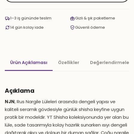
1–3 iş gününde teslim
Gizli & şık paketleme
14 gün kolay iade
Güvenli ödeme
Ürün Açıklaması
Özellikler
Değerlendirmeler 
Açıklama
NJN
, Rus Nargile Lüleleri arasında dengeli yapısı ve
kaliteli seramik gövdesiyle günlük shisha keyfine uygun
pratik bir modeldir. YT Shisha koleksiyonunda yer alan bu
lüle, sade tasarımıyla kolay hazırlık sunarken ısıyı dengeli
dağıtarak akıcı ve dolgun bir duman sağlar. Çoğu nargile