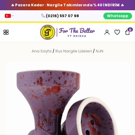
🔥 Pazara Kadar · Nargile Takımlarında %40 İNDİRİM 🔥
(0216) 557 07 98
Whatsapp
0
Ana Sayfa
/
Rus Nargile Lüleleri
/
NJN