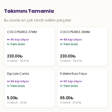
Takımını Tamamla
Bu ürünle en çok tercih edilen parçalar
COCO PEARLS 27MM
COCO PEARLS 26MM
👀 55 kişi izliyor
👀 89 kişi izliyor
✨ Yeni ürün
✨ Yeni ürün
230.00
₺
230.00
₺
3 taksit · 76.67₺
3 taksit · 76.67₺
Dişi Lüle Conta
5 Metre Rulo Folyo
👀 56 kişi izliyor
👀 50 kişi izliyor
✨ Yeni ürün
✨ Yeni ürün
5.00
₺
65.00
₺
3 taksit · 1.67₺
3 taksit · 21.67₺