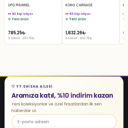
UPG PHUNNEL
KONG CARNAGE
HY
👀 92 kişi izliyor
👀 83 kişi izliyor
👀 
✨ Yeni ürün
✨ Yeni ürün
✨ 
785.25
₺
1,832.26
₺
6
3 taksit · 261.75₺
3 taksit · 610.75₺
3 t
🤍 YT SHISHA AILESI
Aramıza katıl,
%10 indirim
kazan
Yeni koleksiyonlar ve özel fırsatlardan ilk sen
haberdar ol.