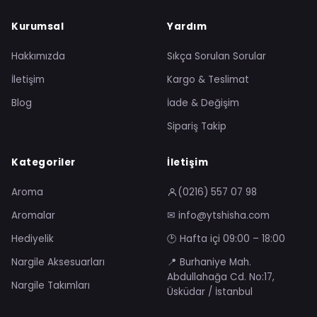
Kurumsal
Yardım
Hakkımızda
Sıkça Sorulan Sorular
İletişim
Kargo & Teslimat
Blog
İade & Değişim
Sipariş Takip
Kategoriler
İletişim
Aroma
(0216) 557 07 98
Aromalar
✉ info@ytshisha.com
Hediyelik
🕑 Hafta içi 09:00 – 18:00
Nargile Aksesuarları
📍 Burhaniye Mah.
Abdullahağa Cd. No:17,
Nargile Takımları
Üsküdar / İstanbul