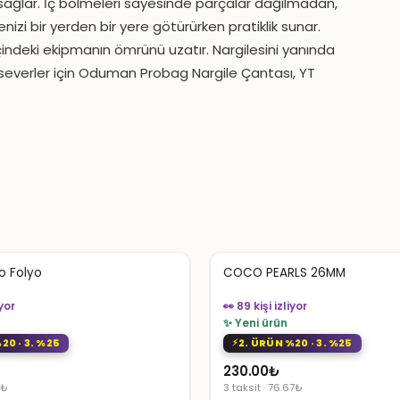
 sağlar. İç bölmeleri sayesinde parçalar dağılmadan,
zi bir yerden bir yere götürürken pratiklik sunar.
ndeki ekipmanın ömrünü uzatır. Nargilesini yanında
severler için Oduman Probag Nargile Çantası, YT
o Folyo
COCO PEARLS 26MM
iyor
👀 89 kişi izliyor
✨ Yeni ürün
20 · 3. %25
2. ÜRÜN %20 · 3. %25
230.00
₺
7₺
3 taksit · 76.67₺