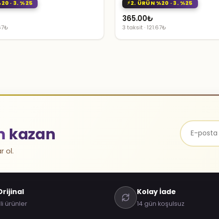
20 · 3. %25
2. ÜRÜN %20 · 3. %25
365.00
₺
.67₺
3 taksit · 121.67₺
m
kazan
r ol.
rijinal
Kolay İade
li ürünler
14 gün koşulsuz