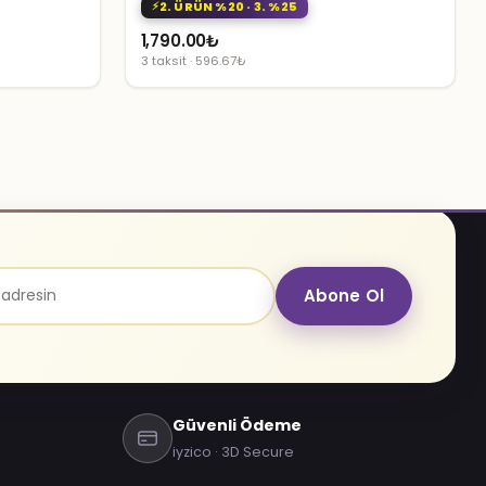
2. ÜRÜN %20 · 3. %25
1,790.00
₺
3 taksit · 596.67₺
Abone Ol
Güvenli Ödeme
iyzico · 3D Secure