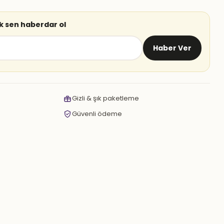
lk sen haberdar ol
Haber Ver
Gizli & şık paketleme
Güvenli ödeme