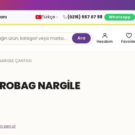
kanı
Türkçe
(0216) 557 07 98
Whatsapp
Ara
Hesabım
Favorile
ARGİLE ÇANTASI
ROBAG NARGİLE
en sen ol