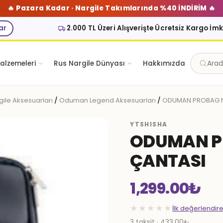
🔥 Pazara Kadar · Nargile Takımlarında %40 İNDİRİM 🔥
ar
2.000 TL Üzeri Alışverişte Ücretsiz Kargo İm
alzemeleri
Rus Nargile Dünyası
Hakkımızda
gile Aksesuarları
/
Oduman Legend Aksesuarları
/
ODUMAN PROBAG N
YTSHISHA
ODUMAN P
ÇANTASI
1,299.00
₺
★★★★★
İlk değerlendir
3 taksit · 433.00₺