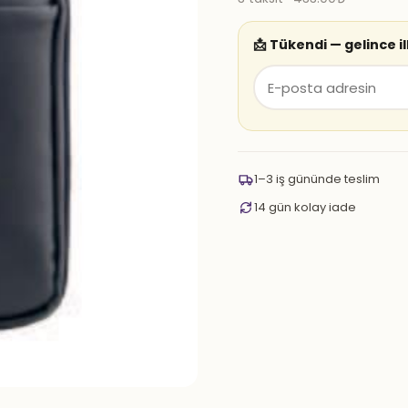
📩 Tükendi — gelince i
1–3 iş gününde teslim
14 gün kolay iade