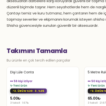
aksesuarları darbelere karşı koruyarak güvenli bir taşıma
düzenli biçimde taşınır. Hem seyahatlerde hem de nargileni
Çantayı temiz ve kuru tutmanız, hem çantanın hem de içi
taşımayı sevenler ve ekipmanını korumak isteyen shisha 
Shisha güvencesiyle sunulan güvenilir bir aksesuardır.
Takımını Tamamla
Bu ürünle en çok tercih edilen parçalar
Dişi Lüle Conta
5 Metre Rul
👀 56 kişi izliyor
👀 50 kişi izl
✨ Yeni ürün
✨ Yeni ürün
2. ÜRÜN %20 · 3. %25
2. ÜRÜN %
5.00
₺
65.00
₺
3 taksit · 1.67₺
3 taksit · 21.6