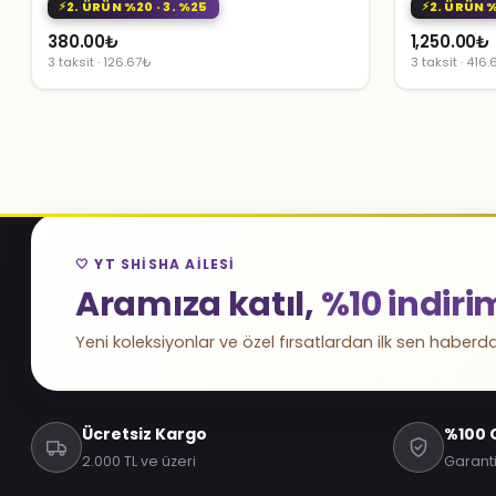
2. ÜRÜN %20 · 3. %25
2. ÜRÜN %
380.00
₺
1,250.00
₺
3 taksit · 126.67₺
3 taksit · 416
🤍 YT SHISHA AILESI
Aramıza katıl,
%10 indiri
Yeni koleksiyonlar ve özel fırsatlardan ilk sen haberda
Ücretsiz Kargo
%100 O
2.000 TL ve üzeri
Garanti