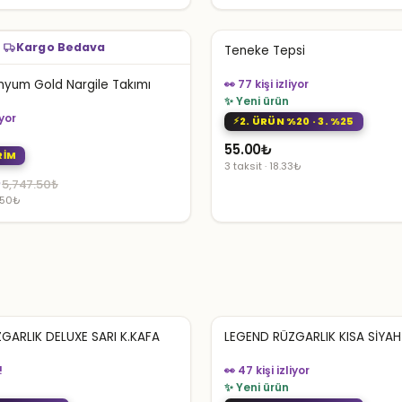
Kargo Bedava
Teneke Tepsi
anyum Gold Nargile Takımı
👀 77 kişi izliyor
✨ Yeni ürün
iyor
2. ÜRÜN %20 · 3. %25
55.00
₺
RİM
3 taksit · 18.33₺
₺
5,747.50
₺
9.50₺
.
.
GARLIK DELUXE SARI K.KAFA
LEGEND RÜZGARLIK KISA SİYAH 
👀 47 kişi izliyor
iyor
✨ Yeni ürün