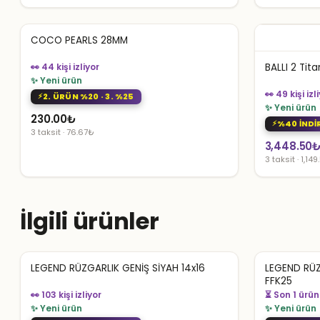
COCO PEARLS 28MM
👀 44 kişi izliyor
BALLI 2 Tit
✨ Yeni ürün
👀 49 kişi izl
2. ÜRÜN %20 · 3. %25
✨ Yeni ürün
230.00
₺
%40 İNDİ
3 taksit · 76.67₺
Orijinal
Şu
3,448.50
3 taksit · 1,14
fiyat:
andaki
5,747.50₺
fiyat:
3,448.50₺
İlgili ürünler
LEGEND RÜZGARLIK GENİŞ SİYAH 14x16
LEGEND RÜZ
FFK25
👀 103 kişi izliyor
👀 97 kişi izl
✨ Yeni ürün
✨ Yeni ürün