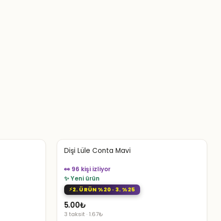
Dişi Lüle Conta Mavi
👀 96 kişi izliyor
✨ Yeni ürün
2. ÜRÜN %20 · 3. %25
5.00
₺
3 taksit · 1.67₺