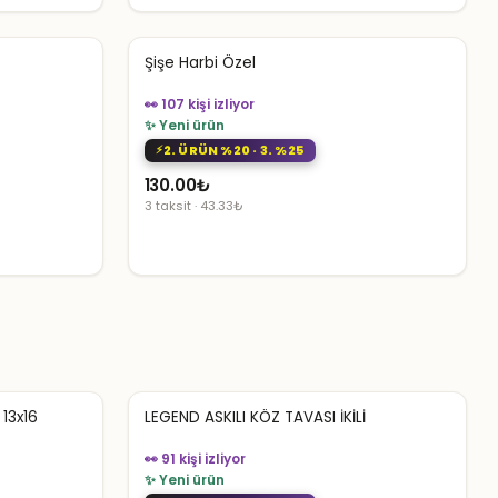
Şişe Harbi Özel
👀 107 kişi izliyor
✨ Yeni ürün
2. ÜRÜN %20 · 3. %25
130.00
₺
3 taksit · 43.33₺
13x16
LEGEND ASKILI KÖZ TAVASI İKİLİ
👀 91 kişi izliyor
✨ Yeni ürün