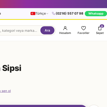
ı
Türkçe
(0216) 557 07 98
Whatsapp
0
Ara
Hesabım
Favoriler
Sepet
 Sipsi
n sen ol