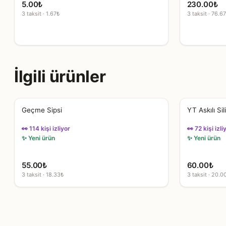
5.00
₺
230.00
₺
3 taksit · 1.67₺
3 taksit · 76.6
İlgili ürünler
Geçme Sipsi
YT Askılı Sil
👀 114 kişi izliyor
👀 72 kişi izli
✨ Yeni ürün
✨ Yeni ürün
55.00
₺
60.00
₺
3 taksit · 18.33₺
3 taksit · 20.0