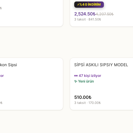
%40 İNDİRİM
7₺
Orijinal
Şu
2,524.50
₺
4,207.50
₺
3 taksit · 841.50₺
fiyat:
andaki
4,207.50₺.
fiyat:
2,524.50₺.
ikon Sipsi
SİPSİ ASKILI SIPSIY MODEL
yor
👀 47 kişi izliyor
✨ Yeni ürün
510.00
₺
0₺
3 taksit · 170.00₺