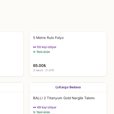
5 Metre Rulo Folyo
👀 50 kişi izliyor
✨ Yeni ürün
65.00
₺
3 taksit · 21.67₺
Kargo Bedava
BALLI 2 Titanyum Gold Nargile Takımı
👀 49 kişi izliyor
✨ Yeni ürün