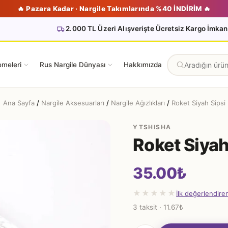
🔥 Pazara Kadar · Nargile Takımlarında %40 İNDİRİM 🔥
2.000 TL Üzeri Alışverişte Ücretsiz Kargo İmkan
emeleri
Rus Nargile Dünyası
Hakkımızda
Ana Sayfa
/
Nargile Aksesuarları
/
Nargile Ağızlıkları
/
Roket Siyah Sipsi
YTSHISHA
Roket Siyah
35.00
₺
★★★★★
İlk değerlendire
3 taksit · 11.67₺