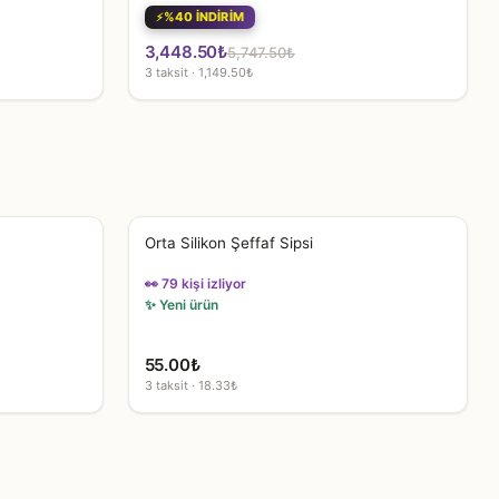
%40 İNDİRİM
Orijinal
Şu
3,448.50
₺
5,747.50
₺
3 taksit · 1,149.50₺
fiyat:
andaki
5,747.50₺.
fiyat:
3,448.50₺.
Orta Silikon Şeffaf Sipsi
👀 79 kişi izliyor
✨ Yeni ürün
55.00
₺
3 taksit · 18.33₺