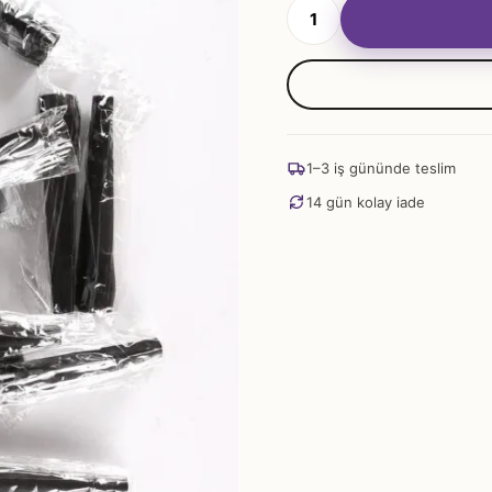
Roket
Siyah
Sipsi
adet
1–3 iş gününde teslim
14 gün kolay iade