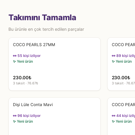
Takımını Tamamla
Bu ürünle en çok tercih edilen parçalar
COCO PEARLS 27MM
COCO PEA
👀 55 kişi izliyor
👀 89 kişi izli
✨ Yeni ürün
✨ Yeni ürün
230.00
₺
230.00
₺
3 taksit · 76.67₺
3 taksit · 76.6
Dişi Lüle Conta Mavi
COCO PEA
👀 96 kişi izliyor
👀 44 kişi izli
✨ Yeni ürün
✨ Yeni ürün