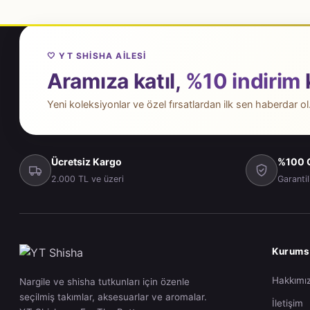
🤍 YT SHISHA AILESI
Aramıza katıl,
%10 indirim
Yeni koleksiyonlar ve özel fırsatlardan ilk sen haberdar ol
Ücretsiz Kargo
%100 O
2.000 TL ve üzeri
Garantil
Kurums
Hakkımı
Nargile ve shisha tutkunları için özenle
seçilmiş takımlar, aksesuarlar ve aromalar.
İletişim