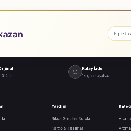
kazan
.
rijinal
Kolay İade
i ürünler
14 gün koşulsuz
al
Yardım
Kateg
zda
Sıkça Sorulan Sorular
Arom
Kargo & Teslimat
Aroma