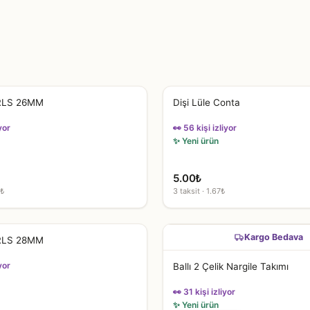
RLS 26MM
Dişi Lüle Conta
yor
👀 56 kişi izliyor
✨ Yeni ürün
5.00
₺
7₺
3 taksit · 1.67₺
Kargo Bedava
RLS 28MM
yor
Ballı 2 Çelik Nargile Takımı
👀 31 kişi izliyor
✨ Yeni ürün