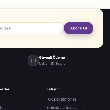
Abone Ol
Güvenli Ödeme
iyzico · 3D Secure
oriler
İletişim
a
(0216) 557 07 98
lar
✉ info@ytshisha.com