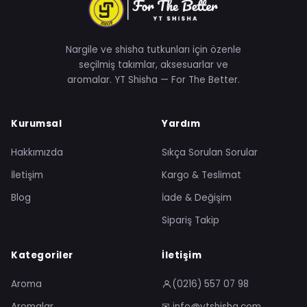
Nargile ve shisha tutkunları için özenle
seçilmiş takımlar, aksesuarlar ve
aromalar. YT Shisha — For The Better.
Kurumsal
Yardım
Hakkımızda
Sıkça Sorulan Sorular
İletişim
Kargo & Teslimat
Blog
İade & Değişim
Sipariş Takip
Kategoriler
İletişim
Aroma
(0216) 557 07 98
Aromalar
✉ info@ytshisha.com