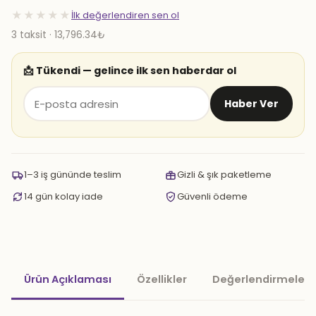
★★★★★
İlk değerlendiren sen ol
3 taksit · 13,796.34₺
📩 Tükendi — gelince ilk sen haberdar ol
Haber Ver
1–3 iş gününde teslim
Gizli & şık paketleme
14 gün kolay iade
Güvenli ödeme
Ürün Açıklaması
Özellikler
Değerlendirmeler 