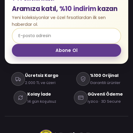
Aramıza katıl,
%10 indirim
kazan
Yeni koleksiyonlar ve özel fırsatlardan ilk sen
haberdar ol.
Abone Ol
Ücretsiz Kargo
%100 Orijinal
2.000 TL ve üzeri
Garantili ürünler
Kolay İade
Güvenli Ödeme
14 gün koşulsuz
iyzico · 3D Secure