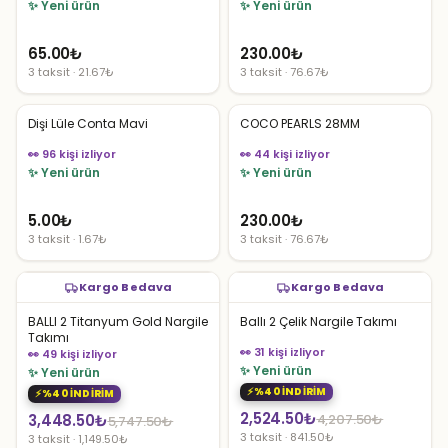
✨ Yeni ürün
✨ Yeni ürün
65.00
₺
230.00
₺
3 taksit · 21.67₺
3 taksit · 76.67₺
Dişi Lüle Conta Mavi
COCO PEARLS 28MM
👀 96 kişi izliyor
👀 44 kişi izliyor
✨ Yeni ürün
✨ Yeni ürün
5.00
₺
230.00
₺
3 taksit · 1.67₺
3 taksit · 76.67₺
Kargo Bedava
Kargo Bedava
BALLI 2 Titanyum Gold Nargile
Ballı 2 Çelik Nargile Takımı
Takımı
👀 31 kişi izliyor
👀 49 kişi izliyor
✨ Yeni ürün
✨ Yeni ürün
%40 İNDİRİM
%40 İNDİRİM
Orijinal
Şu
2,524.50
₺
Orijinal
Şu
3,448.50
₺
4,207.50
₺
5,747.50
₺
3 taksit · 841.50₺
3 taksit · 1,149.50₺
fiyat:
andaki
fiyat:
andaki