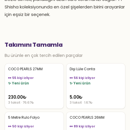
Shisha koleksiyonunda en özel şişelerden birini arayanlar
için eşsiz bir seçenek.
Takımını Tamamla
Bu ürünle en çok tercih edilen parçalar
COCO PEARLS 27MM
Dişi Lüle Conta
👀 55 kişi izliyor
👀 56 kişi izliyor
✨ Yeni ürün
✨ Yeni ürün
230.00
₺
5.00
₺
3 taksit · 76.67₺
3 taksit · 1.67₺
5 Metre Rulo Folyo
COCO PEARLS 26MM
👀 50 kişi izliyor
👀 89 kişi izliyor