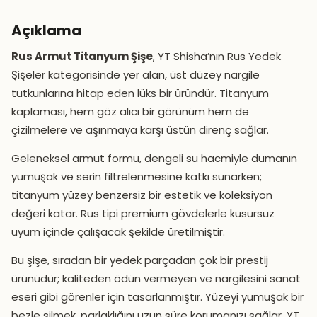
Açıklama
Rus Armut Titanyum Şişe
, YT Shisha’nın Rus Yedek
Şişeler kategorisinde yer alan, üst düzey nargile
tutkunlarına hitap eden lüks bir üründür. Titanyum
kaplaması, hem göz alıcı bir görünüm hem de
çizilmelere ve aşınmaya karşı üstün direnç sağlar.
Geleneksel armut formu, dengeli su hacmiyle dumanın
yumuşak ve serin filtrelenmesine katkı sunarken;
titanyum yüzey benzersiz bir estetik ve koleksiyon
değeri katar. Rus tipi premium gövdelerle kusursuz
uyum içinde çalışacak şekilde üretilmiştir.
Bu şişe, sıradan bir yedek parçadan çok bir prestij
ürünüdür; kaliteden ödün vermeyen ve nargilesini sanat
eseri gibi görenler için tasarlanmıştır. Yüzeyi yumuşak bir
bezle silmek, parlaklığını uzun süre korumanızı sağlar. YT