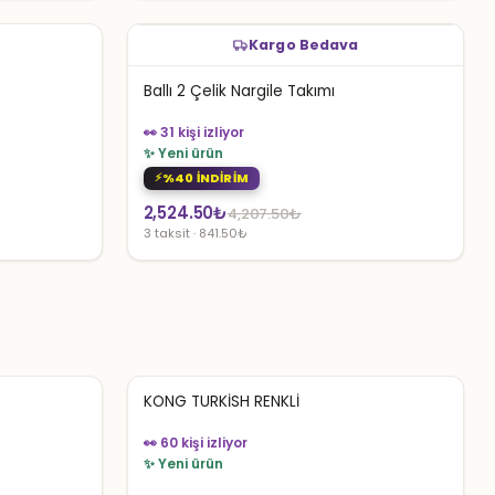
Kargo Bedava
Ballı 2 Çelik Nargile Takımı
👀 31 kişi izliyor
✨ Yeni ürün
%40 İNDİRİM
Orijinal
Şu
2,524.50
₺
4,207.50
₺
3 taksit · 841.50₺
fiyat:
andaki
4,207.50₺.
fiyat:
2,524.50₺.
KONG TURKİSH RENKLİ
👀 60 kişi izliyor
✨ Yeni ürün