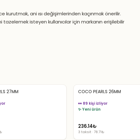
ce kurutmak, ani ısı değişimlerinden kaçınmak önerilir.
i tazelemek isteyen kullanıcılar için markanın erişilebilir
LS 27MM
COCO PEARLS 26MM
iyor
👀 89 kişi izliyor
✨ Yeni ürün
236.14
₺
1₺
3 taksit · 78.71₺