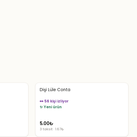
Dişi Lüle Conta
👀 56 kişi izliyor
✨ Yeni ürün
5.00
₺
3 taksit · 1.67₺