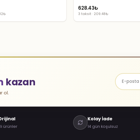
628.43
₺
.82₺
3 taksit · 209.48₺
m
kazan
r ol.
rijinal
Kolay İade
li ürünler
14 gün koşulsuz