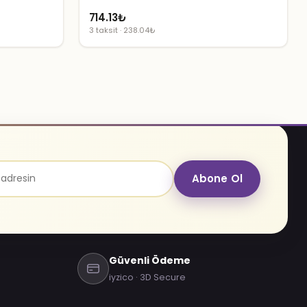
714.13
₺
3 taksit · 238.04₺
Abone Ol
Güvenli Ödeme
iyzico · 3D Secure