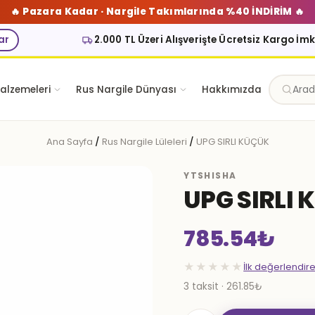
🔥 Pazara Kadar · Nargile Takımlarında %40 İNDİRİM 🔥
ar
2.000 TL Üzeri Alışverişte Ücretsiz Kargo İm
alzemeleri
Rus Nargile Dünyası
Hakkımızda
Ana Sayfa
/
Rus Nargile Lüleleri
/
UPG SIRLI KÜÇÜK
YTSHISHA
UPG SIRLI
785.54
₺
★★★★★
İlk değerlendir
3 taksit · 261.85₺