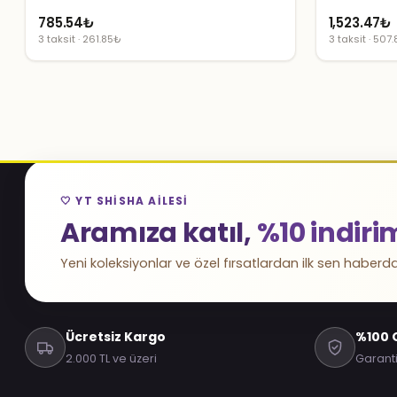
785.54
₺
1,523.47
₺
3 taksit · 261.85₺
3 taksit · 507
🤍 YT SHISHA AILESI
Aramıza katıl,
%10 indiri
Yeni koleksiyonlar ve özel fırsatlardan ilk sen haberda
Ücretsiz Kargo
%100 O
2.000 TL ve üzeri
Garanti