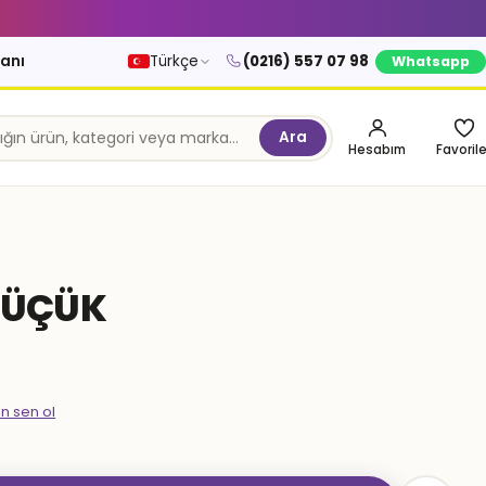
kanı
Türkçe
(0216) 557 07 98
Whatsapp
Ara
Hesabım
Favorile
 KÜÇÜK
en sen ol