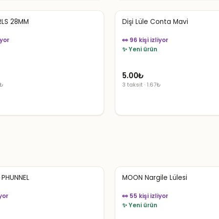
LS 28MM
Dişi Lüle Conta Mavi
iyor
👀 96 kişi izliyor
✨ Yeni ürün
5.00
₺
1₺
3 taksit · 1.67₺
 PHUNNEL
MOON Nargile Lülesi
iyor
👀 55 kişi izliyor
✨ Yeni ürün