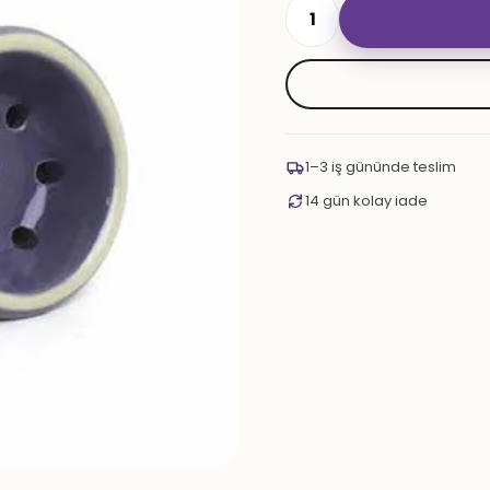
UPG
SIRLI
KÜÇÜK
adet
1–3 iş gününde teslim
14 gün kolay iade