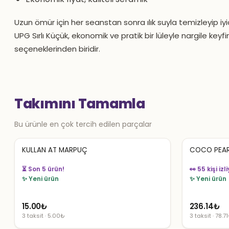
Uzun ömür için her seanstan sonra ılık suyla temizleyip iyi
UPG Sırlı Küçük, ekonomik ve pratik bir lüleyle nargile keyfin
seçeneklerinden biridir.
Takımını Tamamla
Bu ürünle en çok tercih edilen parçalar
KULLAN AT MARPUÇ
COCO PEAR
👀 55 kişi izl
👀 54 kişi izliyor
✨ Yeni ürün
✨ Yeni ürün
15.00
₺
236.14
₺
3 taksit · 5.00₺
3 taksit · 78.7