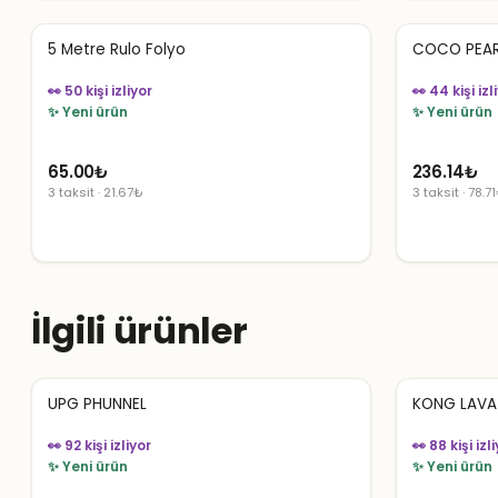
5 Metre Rulo Folyo
COCO PEAR
👀 50 kişi izliyor
👀 44 kişi izl
✨ Yeni ürün
✨ Yeni ürün
65.00
₺
236.14
₺
3 taksit · 21.67₺
3 taksit · 78.7
İlgili ürünler
UPG PHUNNEL
KONG LAVA
👀 92 kişi izliyor
👀 88 kişi izl
✨ Yeni ürün
✨ Yeni ürün