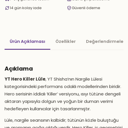
14 gün kolay iade
Güvenli ödeme
Ürün Açıklaması
Özellikler
Değerlendirmeler 
Açıklama
YT Hero Killer Lüle
, YT Shisha’nın Nargile Lülesi
kategorisindeki performans odaklı modellerinden biridir.
Hero serisinin iddialı ‘Killer’ versiyonu, ısıyı tütüne dengeli
aktaran yapısıyla dolgun ve yoğun bir duman verimi
hedefleyen kullanıcılar için tasarlanmıştır.
Lüle, nargile seansının kalbidir; tütünün közle buluştuğu
ve aromanın açığa çıktığı yerdir. Hero Killer, iç geometrisi