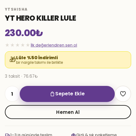
YTSHISHA
YT HERO KILLER LULE
230.00
₺
★★★★★
İlk değerlendiren sen ol
Lüle %50 İndirimli
🎁
bir nargile takımı ile birlikte
3 taksit · 76.67₺
Sepete Ekle
YT
HERO
KILLER
Hemen Al
LULE
adet
1–3 iş gününde teslim
Gizli & şık paketleme