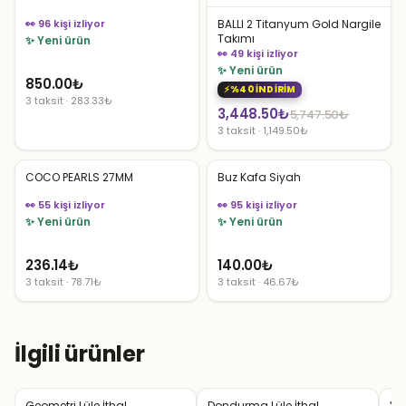
👀 96 kişi izliyor
BALLI 2 Titanyum Gold Nargile
Takımı
✨ Yeni ürün
👀 49 kişi izliyor
✨ Yeni ürün
850.00
₺
%40 İNDİRİM
3 taksit · 283.33₺
Orijinal
Şu
3,448.50
₺
5,747.50
₺
3 taksit · 1,149.50₺
fiyat:
andaki
5,747.50₺.
fiyat:
COCO PEARLS 27MM
Buz Kafa Siyah
3,448.50₺.
👀 55 kişi izliyor
👀 95 kişi izliyor
✨ Yeni ürün
✨ Yeni ürün
236.14
₺
140.00
₺
3 taksit · 78.71₺
3 taksit · 46.67₺
İlgili ürünler
Geometri Lüle İthal
Dondurma Lüle İthal
YT