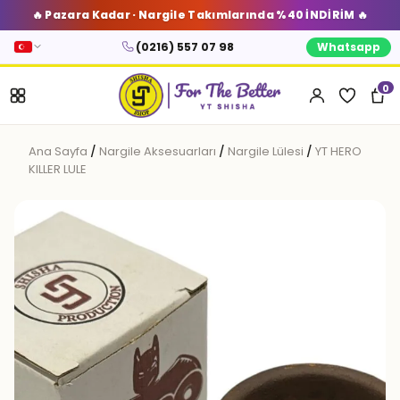
🔥 Pazara Kadar · Nargile Takımlarında %40 İNDİRİM 🔥
(0216) 557 07 98
Whatsapp
0
Ana Sayfa
/
Nargile Aksesuarları
/
Nargile Lülesi
/
YT HERO
KILLER LULE