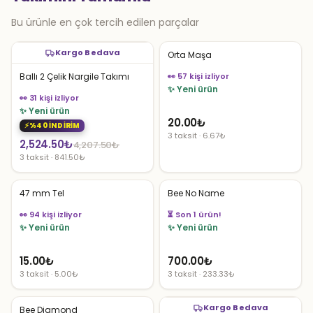
Bu ürünle en çok tercih edilen parçalar
Kargo Bedava
Orta Maşa
Ballı 2 Çelik Nargile Takımı
👀 57 kişi izliyor
✨ Yeni ürün
👀 31 kişi izliyor
✨ Yeni ürün
20.00
₺
%40 İNDİRİM
3 taksit · 6.67₺
Orijinal
Şu
2,524.50
₺
4,207.50
₺
3 taksit · 841.50₺
fiyat:
andaki
4,207.50₺.
fiyat:
47 mm Tel
Bee No Name
2,524.50₺.
👀 94 kişi izliyor
👀 117 kişi izliyor
✨ Yeni ürün
✨ Yeni ürün
15.00
₺
700.00
₺
3 taksit · 5.00₺
3 taksit · 233.33₺
Kargo Bedava
Bee Diamond