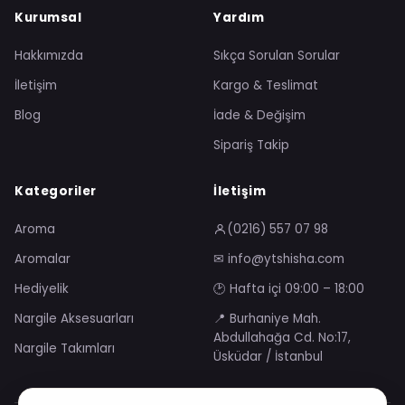
Kurumsal
Yardım
Hakkımızda
Sıkça Sorulan Sorular
İletişim
Kargo & Teslimat
Blog
İade & Değişim
Sipariş Takip
Kategoriler
İletişim
Aroma
(0216) 557 07 98
Aromalar
✉ info@ytshisha.com
Hediyelik
🕑 Hafta içi 09:00 – 18:00
Nargile Aksesuarları
📍 Burhaniye Mah.
Abdullahağa Cd. No:17,
Nargile Takımları
Üsküdar / İstanbul