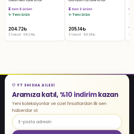
👀 
👀 62 kişi izliyor
👀 28 kişi izliyor
✨ Yeni ürün
✨ Yeni ürün
✨ 
204.72
₺
205.14
₺
17
3 taksit · 68.24₺
3 taksit · 68.38₺
3 t
🤍 YT SHISHA AILESI
Aramıza katıl,
%10 indirim
kazan
Yeni koleksiyonlar ve özel fırsatlardan ilk sen
haberdar ol.