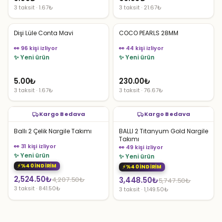
3 taksit · 1.67₺
3 taksit · 21.67₺
Dişi Lüle Conta Mavi
COCO PEARLS 28MM
👀 96 kişi izliyor
👀 44 kişi izliyor
✨ Yeni ürün
✨ Yeni ürün
5.00
₺
230.00
₺
3 taksit · 1.67₺
3 taksit · 76.67₺
Kargo Bedava
Kargo Bedava
Ballı 2 Çelik Nargile Takımı
BALLI 2 Titanyum Gold Nargile
Takımı
👀 31 kişi izliyor
👀 49 kişi izliyor
✨ Yeni ürün
✨ Yeni ürün
%40 İNDİRİM
%40 İNDİRİM
Orijinal
Şu
2,524.50
₺
Orijinal
Şu
4,207.50
₺
3,448.50
₺
5,747.50
₺
3 taksit · 841.50₺
3 taksit · 1,149.50₺
fiyat:
andaki
fiyat:
andaki
4,207.50₺.
fiyat:
5,747.50₺.
fiyat:
2,524.50₺.
3,448.50₺.