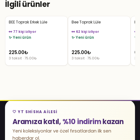
İlgili ürünler
BEE Toprak Erkek Lüle
Bee Toprak Lüle
LÜ
👀 77 kişi izliyor
👀 62 kişi izliyor
👀 
✨ Yeni ürün
✨ Yeni ürün
✨ 
225.00
₺
225.00
₺
65
3 taksit · 75.00₺
3 taksit · 75.00₺
3 t
🤍 YT SHISHA AILESI
Aramıza katıl,
%10 indirim
kazan
Yeni koleksiyonlar ve özel fırsatlardan ilk sen
haberdar ol.