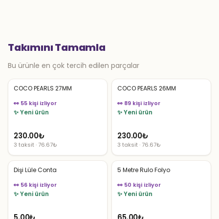
Takımını Tamamla
Bu ürünle en çok tercih edilen parçalar
COCO PEARLS 27MM
COCO PEARLS 26MM
👀 55 kişi izliyor
👀 89 kişi izliyor
✨ Yeni ürün
✨ Yeni ürün
230.00
₺
230.00
₺
3 taksit · 76.67₺
3 taksit · 76.67₺
Dişi Lüle Conta
5 Metre Rulo Folyo
👀 56 kişi izliyor
👀 50 kişi izliyor
✨ Yeni ürün
✨ Yeni ürün
5.00
₺
65.00
₺