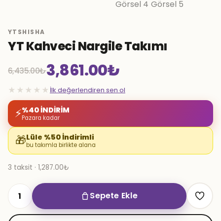
YTSHISHA
YT Kahveci Nargile Takımı
3,861.00
₺
6,435.00
₺
Orijinal
Şu
★★★★★
İlk değerlendiren sen ol
fiyat:
andaki
%40 İNDİRİM
⚡
Pazara kadar
6,435.00₺.
fiyat:
Lüle %50 İndirimli
🎁
bu takımla birlikte alana
3,861.00₺.
3 taksit · 1,287.00₺
Sepete Ekle
YT
Kahveci