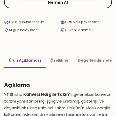
Nargile
Hemen Al
Takımı
adet
1–3 iş gününde teslim
Gizli & şık paketleme
14 gün kolay iade
Güvenli ödeme
Ürün Açıklaması
Özellikler
Değerlendirmeler 
Açıklama
YT Shisha
Kahveci Nargile Takımı
, geleneksel kahveci
tarzını yansıtan pirinç işçiliğiyle üretilmiş, gösterişli ve
dayanıklı bir Pirinç Kahveci Takımı ürünüdür. Klasik nargile
kültürünü evine ya da mekanına taşımak isteyenler için