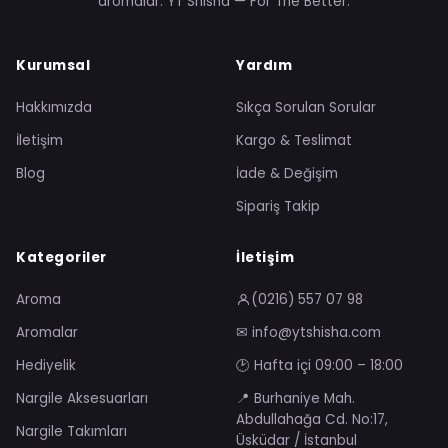
aromalar. YT Shisha — For The Better.
Kurumsal
Yardım
Hakkımızda
Sıkça Sorulan Sorular
İletişim
Kargo & Teslimat
Blog
İade & Değişim
Sipariş Takip
Kategoriler
İletişim
Aroma
(0216) 557 07 98
Aromalar
✉ info@ytshisha.com
Hediyelik
🕑 Hafta içi 09:00 – 18:00
Nargile Aksesuarları
📍 Burhaniye Mah.
Abdullahağa Cd. No:17,
Nargile Takımları
Üsküdar / İstanbul