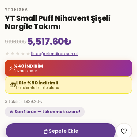
YTSHISHA
YT Small Puff Nihavent Şişeli
Nargile Takımı
5,517.60
₺
9,196.00
₺
Orijinal
Şu
★★★★★
İlk değerlendiren sen ol
fiyat:
andaki
%40 İNDİRİM
⚡
Pazara kadar
9,196.00₺.
fiyat:
Lüle %50 İndirimli
🎁
bu takımla birlikte alana
5,517.60₺.
3 taksit · 1,839.20₺
🔥 Son 1 ürün — tükenmek üzere!
Sepete Ekle
YT