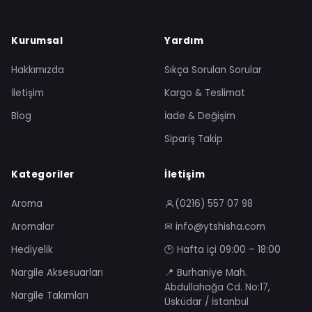
Kurumsal
Yardım
Hakkımızda
Sıkça Sorulan Sorular
İletişim
Kargo & Teslimat
Blog
İade & Değişim
Sipariş Takip
Kategoriler
İletişim
Aroma
(0216) 557 07 98
Aromalar
✉ info@ytshisha.com
Hediyelik
🕑 Hafta içi 09:00 – 18:00
Nargile Aksesuarları
📍 Burhaniye Mah.
Abdullahağa Cd. No:17,
Nargile Takımları
Üsküdar / İstanbul