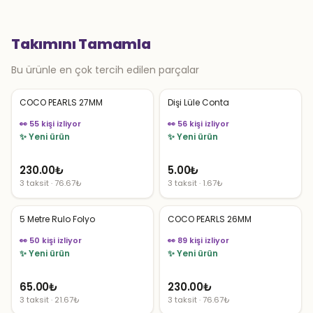
Takımını Tamamla
Bu ürünle en çok tercih edilen parçalar
COCO PEARLS 27MM
Dişi Lüle Conta
👀 55 kişi izliyor
👀 56 kişi izliyor
✨ Yeni ürün
✨ Yeni ürün
230.00
₺
5.00
₺
3 taksit · 76.67₺
3 taksit · 1.67₺
5 Metre Rulo Folyo
COCO PEARLS 26MM
👀 50 kişi izliyor
👀 89 kişi izliyor
✨ Yeni ürün
✨ Yeni ürün
65.00
₺
230.00
₺
3 taksit · 21.67₺
3 taksit · 76.67₺