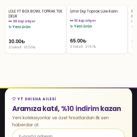
LÜLE YT BOX BOWL TOPRAK TEK
İzmir Dişi Toprak Lüle Kalın
LÜ
DELİK
DEL
👀 51 kişi izliyor
👀 36 kişi izliyor
👀 
✨ Yeni ürün
✨ Yeni ürün
✨ 
65.00
₺
30.00
₺
35
3 taksit · 21.67₺
3 taksit · 10.00₺
3 t
🤍 YT SHISHA AILESI
Aramıza katıl,
%10 indirim
kazan
Yeni koleksiyonlar ve özel fırsatlardan ilk sen
haberdar ol.