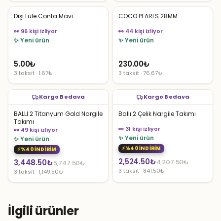
Dişi Lüle Conta Mavi
COCO PEARLS 28MM
👀 96 kişi izliyor
👀 44 kişi izliyor
✨ Yeni ürün
✨ Yeni ürün
5.00
₺
230.00
₺
3 taksit · 1.67₺
3 taksit · 76.67₺
Kargo Bedava
Kargo Bedava
BALLI 2 Titanyum Gold Nargile
Ballı 2 Çelik Nargile Takımı
Takımı
👀 31 kişi izliyor
👀 49 kişi izliyor
✨ Yeni ürün
✨ Yeni ürün
%40 İNDİRİM
%40 İNDİRİM
Orijinal
Şu
2,524.50
₺
Orijinal
Şu
3,448.50
₺
4,207.50
₺
5,747.50
₺
3 taksit · 841.50₺
3 taksit · 1,149.50₺
fiyat:
andaki
fiyat:
andaki
4,207.50₺.
fiyat:
5,747.50₺.
fiyat:
2,524.50₺.
3,448.50₺.
İlgili ürünler