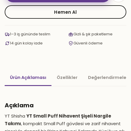
Small
Puff
Hemen Al
Nihavent
Şişeli
Nargile
1–3 iş gününde teslim
Gizli & şık paketleme
Takımı
14 gün kolay iade
Güvenli ödeme
adet
Ürün Açıklaması
Özellikler
Değerlendirmeler 
Açıklama
YT Shisha
YT Small Puff Nihavent Şişeli Nargile
Takımı
, kompakt Small Puff gövdesi ve zarif nihavent