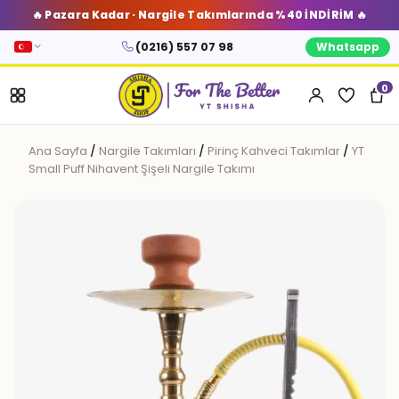
🔥 Pazara Kadar · Nargile Takımlarında %40 İNDİRİM 🔥
(0216) 557 07 98
Whatsapp
0
Ana Sayfa
/
Nargile Takımları
/
Pirinç Kahveci Takımlar
/
YT
Small Puff Nihavent Şişeli Nargile Takımı