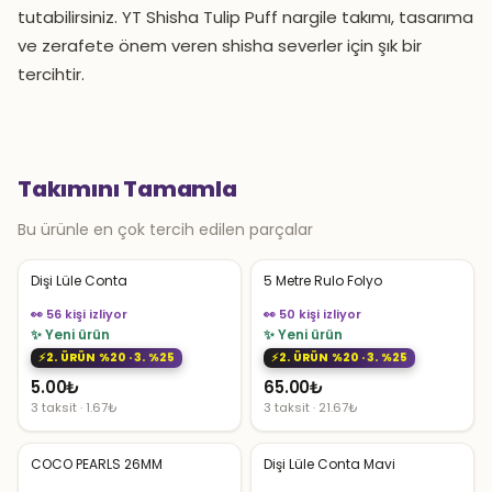
tutabilirsiniz. YT Shisha Tulip Puff nargile takımı, tasarıma
ve zerafete önem veren shisha severler için şık bir
tercihtir.
Takımını Tamamla
Bu ürünle en çok tercih edilen parçalar
Dişi Lüle Conta
5 Metre Rulo Folyo
👀 56 kişi izliyor
👀 50 kişi izliyor
✨ Yeni ürün
✨ Yeni ürün
2. ÜRÜN %20 · 3. %25
2. ÜRÜN %20 · 3. %25
5.00
₺
65.00
₺
3 taksit · 1.67₺
3 taksit · 21.67₺
COCO PEARLS 26MM
Dişi Lüle Conta Mavi