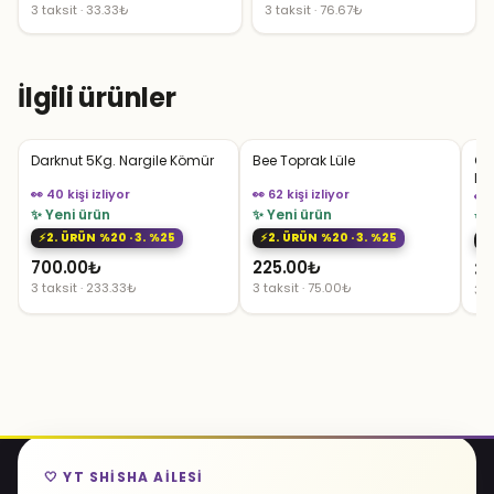
3 taksit · 33.33₺
3 taksit · 76.67₺
İlgili ürünler
Darknut 5Kg. Nargile Kömür
Bee Toprak Lüle
OD
LÜL
👀 40 kişi izliyor
👀 62 kişi izliyor
👀 
✨ Yeni ürün
✨ Yeni ürün
✨ 
2. ÜRÜN %20 · 3. %25
2. ÜRÜN %20 · 3. %25
700.00
₺
225.00
₺
31
3 taksit · 233.33₺
3 taksit · 75.00₺
3 t
🤍 YT SHISHA AILESI