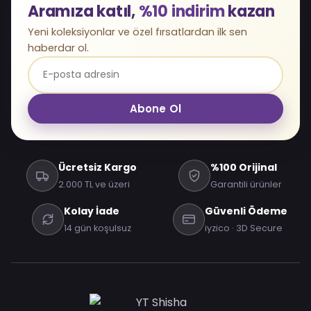
Aramıza katıl,
%10 indirim
kazan
Yeni koleksiyonlar ve özel fırsatlardan ilk sen
haberdar ol.
Abone Ol
Ücretsiz Kargo
%100 Orijinal
2.000 TL ve üzeri
Garantili ürünler
Kolay İade
Güvenli Ödeme
14 gün koşulsuz
iyzico · 3D Secure