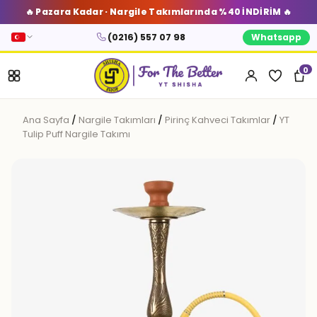
🔥 Pazara Kadar · Nargile Takımlarında %40 İNDİRİM 🔥
(0216) 557 07 98
Whatsapp
0
Ana Sayfa
/
Nargile Takımları
/
Pirinç Kahveci Takımlar
/
YT
Tulip Puff Nargile Takımı