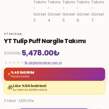
YTSHISHA
YT Tulip Puff Nargile Takımı
5,478.00
₺
9,130.00
₺
Orijinal
Şu
★★★★★
İlk değerlendiren sen ol
fiyat:
andaki
%40 İNDİRİM
⚡
Pazara kadar
9,130.00₺.
fiyat:
Lüle %50 İndirimli
🎁
bu takımla birlikte alana
5,478.00₺.
3 taksit · 1,826.00₺