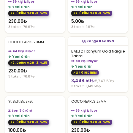
👀 89 kişi izliyor
👀 96 kişi izliyor
✨ Yeni ürün
✨ Yeni ürün
2. ÜRÜN %20 · 3. %25
2. ÜRÜN %20 · 3. %25
230.00
₺
5.00
₺
3 taksit · 76.67₺
3 taksit · 1.67₺
Kargo Bedava
COCO PEARLS 28MM
👀 44 kişi izliyor
BALLI 2 Titanyum Gold Nargile
Takımı
✨ Yeni ürün
👀 49 kişi izliyor
2. ÜRÜN %20 · 3. %25
✨ Yeni ürün
230.00
₺
%40 İNDİRİM
3 taksit · 76.67₺
Orijinal
Şu
3,448.50
₺
5,747.50
₺
3 taksit · 1,149.50₺
fiyat:
andaki
5,747.50₺.
fiyat:
Yt Soft Basket
COCO PEARLS 27MM
3,448.50₺.
⏳ Son 3 ürün!
👀 55 kişi izliyor
✨ Yeni ürün
✨ Yeni ürün
2. ÜRÜN %20 · 3. %25
2. ÜRÜN %20 · 3. %25
100.00
₺
230.00
₺