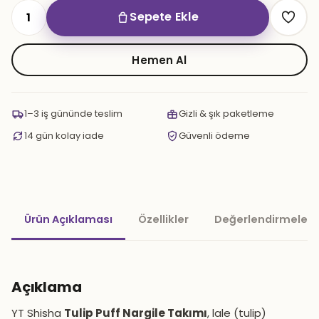
Sepete Ekle
YT
Tulip
Puff
Hemen Al
Nargile
Takımı
adet
1–3 iş gününde teslim
Gizli & şık paketleme
14 gün kolay iade
Güvenli ödeme
Ürün Açıklaması
Özellikler
Değerlendirmeler 
Açıklama
YT Shisha
Tulip Puff Nargile Takımı
, lale (tulip)