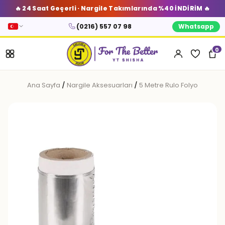
🔥 24 Saat Geçerli · Nargile Takımlarında %40 İNDİRİM 🔥
(0216) 557 07 98
Whatsapp
0
Ana Sayfa
/
Nargile Aksesuarları
/
5 Metre Rulo Folyo