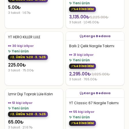
✨ Yeni ürün
5.00
₺
%40 İNDİRİM
3 taksit · 1.67₺
Orijinal
Şu
3,135.00
₺
5,225.00
₺
3 taksit · 1,045.00₺
fiyat:
andaki
5,225.00₺.
fiyat:
Kargo Bedava
YT HERO KILLER LULE
3,135.00₺.
👀 30 kişi izliyor
Ballı 2 Çelik Nargile Takımı
✨ Yeni ürün
👀 31 kişi izliyor
2. ÜRÜN %20 · 3. %25
✨ Yeni ürün
225.00
₺
%40 İNDİRİM
3 taksit · 75.00₺
Orijinal
Şu
2,295.00
₺
3,825.00
₺
3 taksit · 765.00₺
fiyat:
andaki
3,825.00₺.
fiyat:
Kargo Bedava
İzmir Dişi Toprak Lüle Kalın
2,295.00₺.
👀 51 kişi izliyor
YT Classic 67 Nargile Takımı
✨ Yeni ürün
👀 55 kişi izliyor
2. ÜRÜN %20 · 3. %25
✨ Yeni ürün
65.00
₺
%40 İNDİRİM
3 taksit · 21.67₺