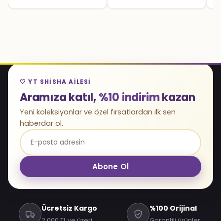
🤍 YT SHISHA AILESI
Aramıza katıl,
%10 indirim
kazan
Yeni koleksiyonlar ve özel fırsatlardan ilk sen
haberdar ol.
Abone Ol
Ücretsiz Kargo
%100 Orijinal
2.000 TL ve üzeri
Garantili ürünler