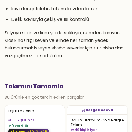
Isıyı dengeli iletir, tütünü közden korur
Delik sayısıyla çekiş ve ısı kontrolü
Folyoyu serin ve kuru yerde saklayın; nemden koruyun.
Klasik hazırlığı seven ve elinde her zaman yedek
bulundurmak isteyen shisha severler için YT Shisha’dan
vazgeçilmez bir sarf ürünü.
Takımını Tamamla
Bu ürünle en çok tercih edilen parçalar
Kargo Bedava
Dişi Lüle Conta
👀 56 kişi izliyor
BALLI 2 Titanyum Gold Nargile
Takımı
✨ Yeni ürün
👀 49 kişi izliyor
2. ÜRÜN %20 · 3. %25