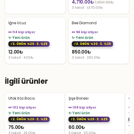
Orijinal
Şu
4,710.00
₺
7,850.00
₺
3 taksit · 1,570.00₺
fiyat:
andaki
7,850.00₺.
fiyat:
İğne Ucuz
Bee Diamond
4,710.00₺.
👀 114 kişi izliyor
👀 96 kişi izliyor
✨ Yeni ürün
✨ Yeni ürün
2. ÜRÜN %20 · 3. %25
2. ÜRÜN %20 · 3. %25
12.00
₺
850.00
₺
3 taksit · 4.00₺
3 taksit · 283.33₺
İlgili ürünler
Ufak Köz Baca
Şişe Bonesi
Od
👀 102 kişi izliyor
👀 109 kişi izliyor
👀 
✨ Yeni ürün
✨ Yeni ürün
✨ 
2. ÜRÜN %20 · 3. %25
2. ÜRÜN %20 · 3. %25
75.00
₺
60.00
₺
19
3 taksit · 25.00₺
3 taksit · 20.00₺
3 t