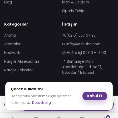
Blog
İade & Değişim
Sipariş Takip
Kategoriler
İletişim
Aroma
(0216) 557 07 98
Aromalar
✉ info@ytshisha.com
Hediyelik
🕑 Hafta içi 09:00 – 18:00
Nargile Aksesuarları
📍 Burhaniye Mah.
Abdullahağa Cd. No:17,
Nargile Takımları
Üsküdar / İstanbul
Çerez Kullanımı
Mesafeli Satış Sözleşmesi
Gizlilik Sözleşmesi
Kabul Et
Deneyimini iyileştirmek için çerezler
KVKK Aydınlatma Metni
Çerez Politikası
kullanıyoruz.
Detaylı bilgi
65.00
₺
Sepete Ekle
VISA
troy
0