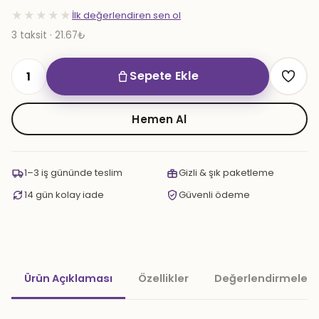
★★★★★
İlk değerlendiren sen ol
3 taksit · 21.67₺
Sepete Ekle
5
Metre
Rulo
Hemen Al
Folyo
adet
1–3 iş gününde teslim
Gizli & şık paketleme
14 gün kolay iade
Güvenli ödeme
Ürün Açıklaması
Özellikler
Değerlendirmeler 