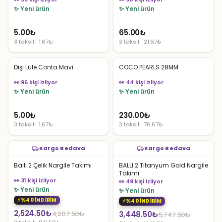
✨ Yeni ürün
✨ Yeni ürün
5.00
₺
65.00
₺
3 taksit · 1.67₺
3 taksit · 21.67₺
Dişi Lüle Conta Mavi
COCO PEARLS 28MM
👀 96 kişi izliyor
👀 44 kişi izliyor
✨ Yeni ürün
✨ Yeni ürün
5.00
₺
230.00
₺
3 taksit · 1.67₺
3 taksit · 76.67₺
Kargo Bedava
Kargo Bedava
Ballı 2 Çelik Nargile Takımı
BALLI 2 Titanyum Gold Nargile
Takımı
👀 31 kişi izliyor
👀 49 kişi izliyor
✨ Yeni ürün
✨ Yeni ürün
%40 İNDİRİM
%40 İNDİRİM
Orijinal
Şu
2,524.50
₺
Orijinal
Şu
4,207.50
₺
3,448.50
₺
5,747.50
₺