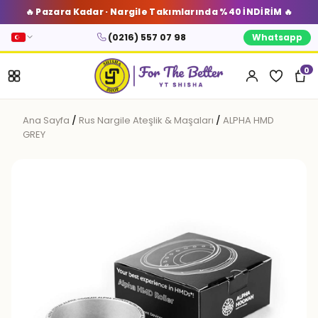
🔥 Pazara Kadar · Nargile Takımlarında %40 İNDİRİM 🔥
(0216) 557 07 98
Whatsapp
0
Ana Sayfa
/
Rus Nargile Ateşlik & Maşaları
/
ALPHA HMD
GREY