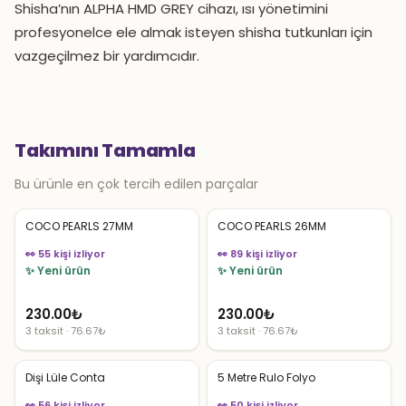
Shisha’nın ALPHA HMD GREY cihazı, ısı yönetimini
profesyonelce ele almak isteyen shisha tutkunları için
vazgeçilmez bir yardımcıdır.
Takımını Tamamla
Bu ürünle en çok tercih edilen parçalar
COCO PEARLS 27MM
COCO PEARLS 26MM
👀 55 kişi izliyor
👀 89 kişi izliyor
✨ Yeni ürün
✨ Yeni ürün
230.00
₺
230.00
₺
3 taksit · 76.67₺
3 taksit · 76.67₺
Dişi Lüle Conta
5 Metre Rulo Folyo
👀 56 kişi izliyor
👀 50 kişi izliyor