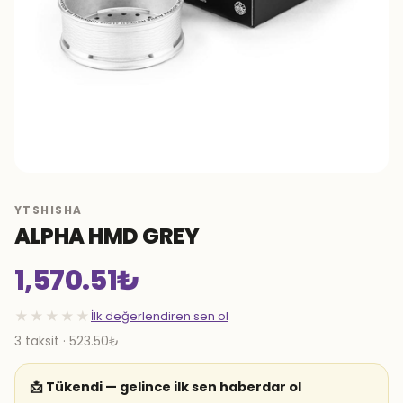
YTSHISHA
ALPHA HMD GREY
1,570.51
₺
★★★★★
İlk değerlendiren sen ol
3 taksit · 523.50₺
📩 Tükendi — gelince ilk sen haberdar ol