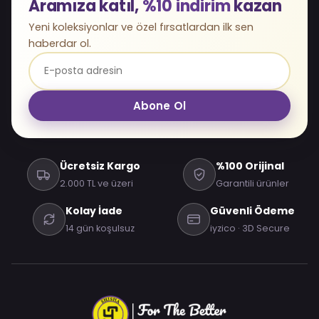
Aramıza katıl,
%10 indirim
kazan
Yeni koleksiyonlar ve özel fırsatlardan ilk sen
haberdar ol.
Abone Ol
Ücretsiz Kargo
%100 Orijinal
2.000 TL ve üzeri
Garantili ürünler
Kolay İade
Güvenli Ödeme
14 gün koşulsuz
iyzico · 3D Secure