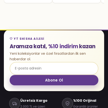
🤍 YT SHISHA AILESI
Aramıza katıl,
%10 indirim
kazan
Yeni koleksiyonlar ve özel fırsatlardan ilk sen
haberdar ol.
Abone Ol
Ücretsiz Kargo
%100 Orijinal
2.000 TL ve üzeri
Garantili ürünler