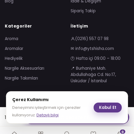
Blog
İade & Değişim
Sipariş Takip
Kategoriler
İletişim
Aroma
(0216) 557 07 98
Aromalar
✉ info@ytshisha.com
Hediyelik
🕑 Hafta içi 09:00 – 18:00
Nargile Aksesuarları
📍 Burhaniye Mah.
Abdullahağa Cd. No:17,
Nargile Takımları
Üsküdar / İstanbul
Çerez Kullanımı
Mesafeli Satış Sözleşmesi
Gizlilik Sözleşmesi
Kabul Et
Deneyimini iyileştirmek için çerezler
KVKK Aydınlatma Metni
Çerez Politikası
kullanıyoruz.
Detaylı bilgi
1,141.77
₺
Sepete Ekle
VISA
troy
0
© 2026 YT Shisha. Tüm hakları saklıdır.