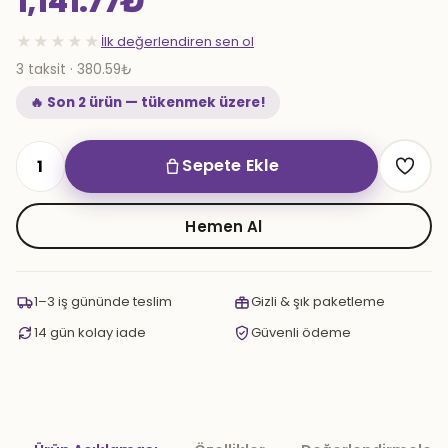
1,141.77
₺
★★★★★
İlk değerlendiren sen ol
3 taksit · 380.59₺
🔥 Son 2 ürün — tükenmek üzere!
Sepete Ekle
Alpha
Maşa
Cyber
Hemen Al
Model
adet
1–3 iş gününde teslim
Gizli & şık paketleme
14 gün kolay iade
Güvenli ödeme