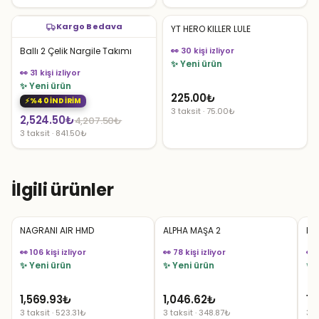
Kargo Bedava
YT HERO KILLER LULE
Ballı 2 Çelik Nargile Takımı
👀 30 kişi izliyor
✨ Yeni ürün
👀 31 kişi izliyor
✨ Yeni ürün
225.00
₺
%40 İNDİRİM
3 taksit · 75.00₺
Orijinal
Şu
2,524.50
₺
4,207.50
₺
3 taksit · 841.50₺
fiyat:
andaki
4,207.50₺.
fiyat:
2,524.50₺.
İlgili ürünler
NAGRANI AIR HMD
ALPHA MAŞA 2
BL
👀 106 kişi izliyor
👀 78 kişi izliyor
👀 
✨ Yeni ürün
✨ Yeni ürün
✨ 
1,569.93
₺
1,046.62
₺
1,
3 taksit · 523.31₺
3 taksit · 348.87₺
3 t