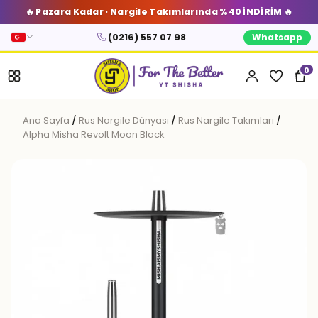
🔥 Pazara Kadar · Nargile Takımlarında %40 İNDİRİM 🔥
(0216) 557 07 98
Whatsapp
0
Ana Sayfa
/
Rus Nargile Dünyası
/
Rus Nargile Takımları
/
Alpha Misha Revolt Moon Black