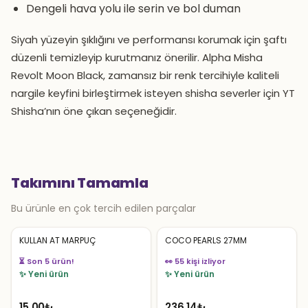
Dengeli hava yolu ile serin ve bol duman
Siyah yüzeyin şıklığını ve performansı korumak için şaftı
düzenli temizleyip kurutmanız önerilir. Alpha Misha
Revolt Moon Black, zamansız bir renk tercihiyle kaliteli
nargile keyfini birleştirmek isteyen shisha severler için YT
Shisha’nın öne çıkan seçeneğidir.
Takımını Tamamla
Bu ürünle en çok tercih edilen parçalar
KULLAN AT MARPUÇ
COCO PEARLS 27MM
⏳ Son 5 ürün!
👀 55 kişi izliyor
✨ Yeni ürün
✨ Yeni ürün
15.00
₺
236.14
₺