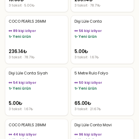
3 taksit · 5.00₺
3 taksit · 78.71₺
COCO PEARLS 26MM
Dişi Lüle Conta
👀 89 kişi izliyor
👀 56 kişi izliyor
✨ Yeni ürün
✨ Yeni ürün
236.14
₺
5.00
₺
3 taksit · 78.71₺
3 taksit · 1.67₺
Dişi Lüle Conta Siyah
5 Metre Rulo Folyo
👀 54 kişi izliyor
👀 50 kişi izliyor
✨ Yeni ürün
✨ Yeni ürün
5.00
₺
65.00
₺
3 taksit · 1.67₺
3 taksit · 21.67₺
COCO PEARLS 28MM
Dişi Lüle Conta Mavi
👀 44 kişi izliyor
👀 96 kişi izliyor