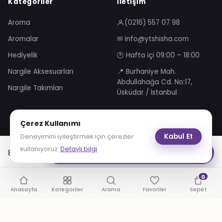
Kategoriler
İletişim
Aroma
(0216) 557 07 98
Aromalar
✉ info@ytshisha.com
Hediyelik
🕑 Hafta içi 09:00 – 18:00
Nargile Aksesuarları
📍 Burhaniye Mah.
Abdullahağa Cd. No:17,
Nargile Takımları
Üsküdar / İstanbul
Çerez Kullanımı
Mesafeli Satış Sözleşmesi
Gizlilik Sözleşmesi
Kabul Et
Deneyimini iyileştirmek için çerezler
KVKK Aydınlatma Metni
Çerez Politikası
kullanıyoruz.
Detaylı bilgi
8,093.45
₺
Sepete Ekle
VISA
troy
0
© 2026 YT Shisha. Tüm hakları saklıdır.
Anasayfa
Kategoriler
Arama
Favoriler
Sepet