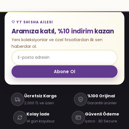
🤍 YT SHISHA AILESI
Aramıza katıl,
%10 indirim
kazan
Yeni koleksiyonlar ve özel fırsatlardan ilk sen
haberdar ol.
Abone Ol
Ücretsiz Kargo
%100 Orijinal
2.000 TL ve üzeri
Garantili ürünler
Kolay İade
Güvenli Ödeme
14 gün koşulsuz
iyzico · 3D Secure