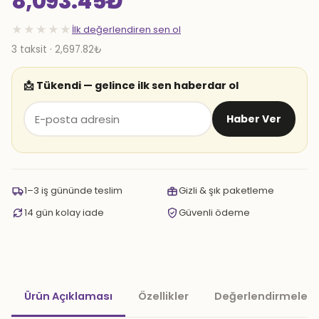
8,093.45
₺
★★★★★
İlk değerlendiren sen ol
3 taksit · 2,697.82₺
📩 Tükendi — gelince ilk sen haberdar ol
Haber Ver
1–3 iş gününde teslim
Gizli & şık paketleme
14 gün kolay iade
Güvenli ödeme
Ürün Açıklaması
Özellikler
Değerlendirmeler 