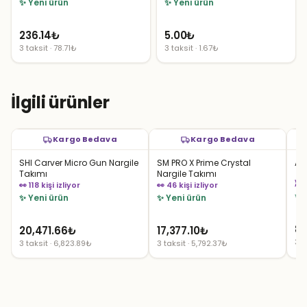
✨ Yeni ürün
✨ Yeni ürün
236.14
₺
5.00
₺
3 taksit · 78.71₺
3 taksit · 1.67₺
İlgili ürünler
Kargo Bedava
Kargo Bedava
SHI Carver Micro Gun Nargile
SM PRO X Prime Crystal
AL
Takımı
Nargile Takımı
⏳ 
👀 118 kişi izliyor
👀 46 kişi izliyor
✨ 
✨ Yeni ürün
✨ Yeni ürün
8,
20,471.66
₺
17,377.10
₺
3 t
3 taksit · 6,823.89₺
3 taksit · 5,792.37₺