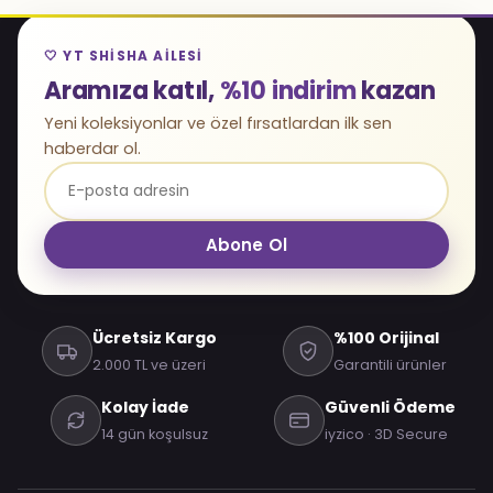
🤍 YT SHISHA AILESI
Aramıza katıl,
%10 indirim
kazan
Yeni koleksiyonlar ve özel fırsatlardan ilk sen
haberdar ol.
Abone Ol
Ücretsiz Kargo
%100 Orijinal
2.000 TL ve üzeri
Garantili ürünler
Kolay İade
Güvenli Ödeme
14 gün koşulsuz
iyzico · 3D Secure