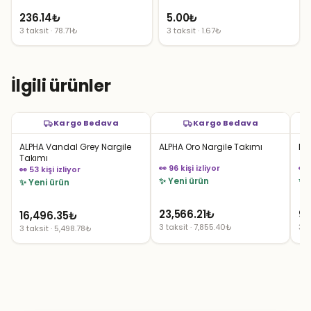
236.14
₺
5.00
₺
3 taksit · 78.71₺
3 taksit · 1.67₺
İlgili ürünler
Kargo Bedava
Kargo Bedava
ALPHA Vandal Grey Nargile
ALPHA Oro Nargile Takımı
ME
Takımı
👀 96 kişi izliyor
👀 
👀 53 kişi izliyor
✨ Yeni ürün
✨ 
✨ Yeni ürün
23,566.21
₺
9,
16,496.35
₺
3 taksit · 7,855.40₺
3 t
3 taksit · 5,498.78₺