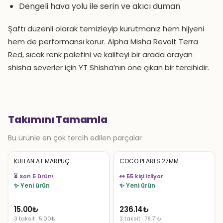
Dengeli hava yolu ile serin ve akıcı duman
Şaftı düzenli olarak temizleyip kurutmanız hem hijyeni
hem de performansı korur. Alpha Misha Revolt Terra
Red, sıcak renk paletini ve kaliteyi bir arada arayan
shisha severler için YT Shisha’nın öne çıkan bir tercihidir.
Takımını Tamamla
Bu ürünle en çok tercih edilen parçalar
KULLAN AT MARPUÇ
COCO PEARLS 27MM
⏳ Son 5 ürün!
👀 55 kişi izliyor
✨ Yeni ürün
✨ Yeni ürün
15.00
₺
236.14
₺
3 taksit · 5.00₺
3 taksit · 78.71₺