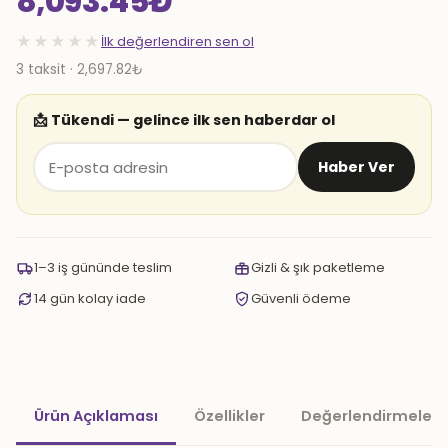
8,093.45
₺
★★★★★
İlk değerlendiren sen ol
3 taksit · 2,697.82₺
📩 Tükendi — gelince ilk sen haberdar ol
Haber Ver
1–3 iş gününde teslim
Gizli & şık paketleme
14 gün kolay iade
Güvenli ödeme
Ürün Açıklaması
Özellikler
Değerlendirmeler 