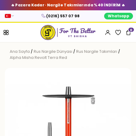
🔥 Pazara Kadar · Nargile Takımlarında %40 İNDİRİM 🔥
(0216) 557 07 98
Whatsapp
0
Ana Sayfa
/
Rus Nargile Dünyası
/
Rus Nargile Takımları
/
Alpha Misha Revolt Terra Red