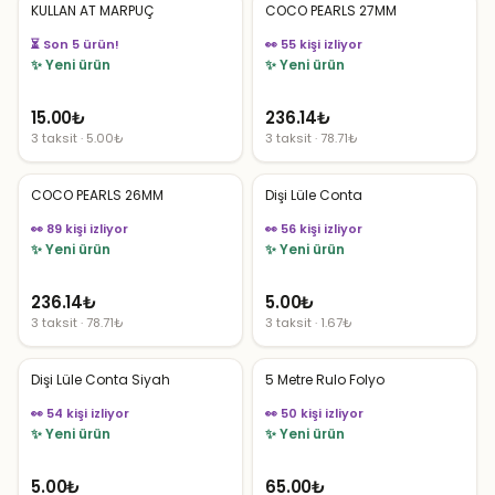
KULLAN AT MARPUÇ
COCO PEARLS 27MM
👀 55 kişi izliyor
👀 54 kişi izliyor
✨ Yeni ürün
✨ Yeni ürün
15.00
₺
236.14
₺
3 taksit · 5.00₺
3 taksit · 78.71₺
COCO PEARLS 26MM
Dişi Lüle Conta
👀 89 kişi izliyor
👀 56 kişi izliyor
✨ Yeni ürün
✨ Yeni ürün
236.14
₺
5.00
₺
3 taksit · 78.71₺
3 taksit · 1.67₺
Dişi Lüle Conta Siyah
5 Metre Rulo Folyo
👀 54 kişi izliyor
👀 50 kişi izliyor
✨ Yeni ürün
✨ Yeni ürün
5.00
₺
65.00
₺