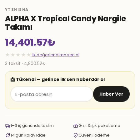
YTSHISHA
ALPHA X Tropical Candy Nargile
Takımı
14,401.57
₺
★★★★★
İlk değerlendiren sen ol
3 taksit · 4,800.52₺
📩 Tükendi — gelince ilk sen haberdar ol
Haber Ver
1–3 iş gününde teslim
Gizli & şık paketleme
14 gün kolay iade
Güvenli ödeme