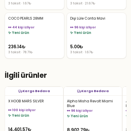
3 taksit · 1.67₺
3 taksit · 21.67₺
COCO PEARLS 28MM
Dişi Lüle Conta Mavi
👀 44 kişi izliyor
👀 96 kişi izliyor
✨ Yeni ürün
✨ Yeni ürün
236.14
₺
5.00
₺
3 taksit · 78.71₺
3 taksit · 1.67₺
İlgili ürünler
Kargo Bedava
Kargo Bedava
X HOOB MARS SILVER
Alpha Misha Revolt Miami
Al
Blue
Bl
👀 100 kişi izliyor
👀 96 kişi izliyor
👀 
✨ Yeni ürün
✨ Yeni ürün
✨ 
14,401.57
₺
8,902.79
₺
8,