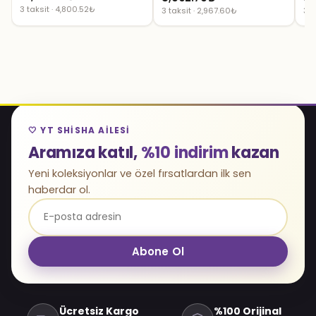
3 taksit · 4,800.52₺
3 taksit · 2,967.60₺
3 t
🤍 YT SHISHA AILESI
Aramıza katıl,
%10 indirim
kazan
Yeni koleksiyonlar ve özel fırsatlardan ilk sen
haberdar ol.
Abone Ol
Ücretsiz Kargo
%100 Orijinal