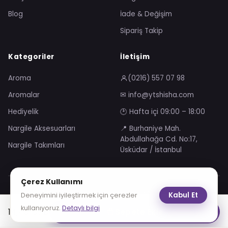
Blog
İade & Değişim
Sipariş Takip
Kategoriler
İletişim
Aroma
(0216) 557 07 98
Aromalar
✉ info@ytshisha.com
Hediyelik
🕑 Hafta içi 09:00 – 18:00
Nargile Aksesuarları
📍 Burhaniye Mah.
Abdullahağa Cd. No:17,
Nargile Takımları
Üsküdar / İstanbul
Çerez Kullanımı
Mesafeli Satış Sözleşmesi
Gizlilik Sözleşmesi
Kabul Et
Deneyimini iyileştirmek için çerezler
KVKK Aydınlatma Metni
Çerez Politikası
kullanıyoruz.
Detaylı bilgi
14,401.57
₺
Sepete Ekle
VISA
troy