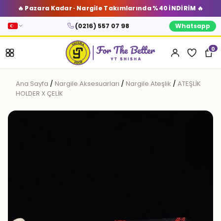
🔥 Pazara Kadar · Nargile Takımlarında %40 İNDİRİM 🔥
(0216) 557 07 98
Whatsapp
0
Ana Sayfa
/
Nargile Aksesuarları
/
Nargile Ateşlik
/
ATEŞLİK
HOLDER X ÇELİK