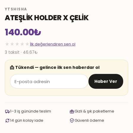
YTSHISHA
ATEŞLİK HOLDER X ÇELİK
140.00
₺
★★★★★
İlk değerlendiren sen ol
3 taksit · 46.67₺
📩 Tükendi — gelince ilk sen haberdar ol
Haber Ver
1–3 iş gününde teslim
Gizli & şık paketleme
14 gün kolay iade
Güvenli ödeme