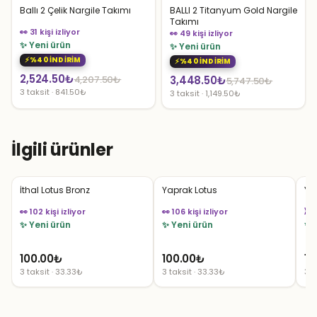
Ballı 2 Çelik Nargile Takımı
BALLI 2 Titanyum Gold Nargile
Takımı
👀 31 kişi izliyor
👀 49 kişi izliyor
✨ Yeni ürün
✨ Yeni ürün
%40 İNDİRİM
%40 İNDİRİM
Orijinal
Şu
2,524.50
₺
Orijinal
Şu
4,207.50
₺
3,448.50
₺
5,747.50
₺
3 taksit · 841.50₺
3 taksit · 1,149.50₺
fiyat:
andaki
fiyat:
andaki
4,207.50₺.
fiyat:
5,747.50₺.
fiyat:
2,524.50₺.
3,448.50₺.
İlgili ürünler
İthal Lotus Bronz
Yaprak Lotus
Yt 
👀 102 kişi izliyor
👀 106 kişi izliyor
⏳ 
✨ Yeni ürün
✨ Yeni ürün
✨ 
100.00
₺
100.00
₺
10
3 taksit · 33.33₺
3 taksit · 33.33₺
3 t