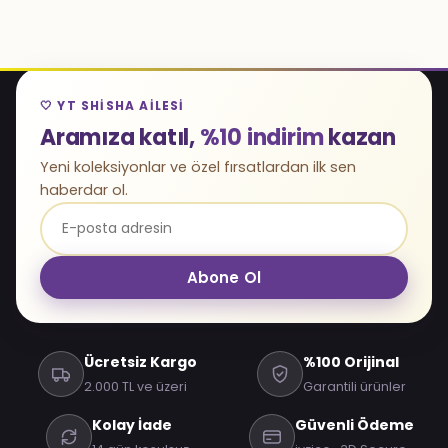
🤍 YT SHISHA AILESI
Aramıza katıl,
%10 indirim
kazan
Yeni koleksiyonlar ve özel fırsatlardan ilk sen
haberdar ol.
Abone Ol
Ücretsiz Kargo
%100 Orijinal
2.000 TL ve üzeri
Garantili ürünler
Kolay İade
Güvenli Ödeme