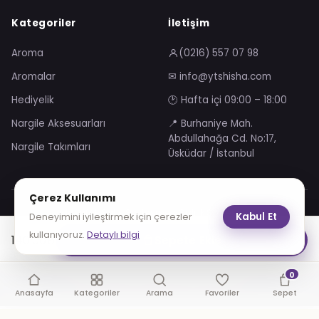
Kategoriler
İletişim
Aroma
(0216) 557 07 98
Aromalar
✉ info@ytshisha.com
Hediyelik
🕑 Hafta içi 09:00 – 18:00
Nargile Aksesuarları
📍 Burhaniye Mah.
Abdullahağa Cd. No:17,
Nargile Takımları
Üsküdar / İstanbul
Çerez Kullanımı
Mesafeli Satış Sözleşmesi
Gizlilik Sözleşmesi
Kabul Et
Deneyimini iyileştirmek için çerezler
KVKK Aydınlatma Metni
Çerez Politikası
kullanıyoruz.
Detaylı bilgi
140.00
₺
Sepete Ekle
VISA
troy
0
© 2026 YT Shisha. Tüm hakları saklıdır.
Anasayfa
Kategoriler
Arama
Favoriler
Sepet