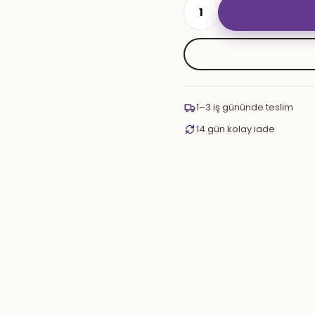
BLADE
BLACK
NARGİLE
TAKIMI
adet
1–3 iş gününde teslim
14 gün kolay iade