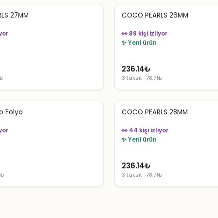
LS 27MM
COCO PEARLS 26MM
iyor
👀 89 kişi izliyor
✨ Yeni ürün
236.14
₺
1₺
3 taksit · 78.71₺
o Folyo
COCO PEARLS 28MM
iyor
👀 44 kişi izliyor
✨ Yeni ürün
236.14
₺
7₺
3 taksit · 78.71₺