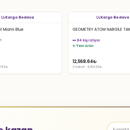
Kargo Bedava
Kargo Bedava
l Miami Blue
GEOMETRY ATOM NARGİLE TAK
👀 84 kişi izliyor
iyor
✨ Yeni ürün
₺
12,568.64
₺
97.82₺
3 taksit · 4,189.55₺