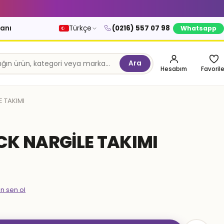
kanı
Türkçe
(0216) 557 07 98
Whatsapp
Ara
Hesabım
Favorile
 TAKIMI
CK NARGİLE TAKIMI
en sen ol