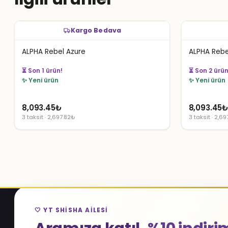
Kargo Bedava
ALPHA Rebel Azure
ALPHA Rebe
👀 46 kişi izliyor
👀 58 kişi izl
✨ Yeni ürün
✨ Yeni ürün
8,093.45
₺
8,093.45
3 taksit · 2,697.82₺
3 taksit · 2,6
🤍 YT SHISHA AILESI