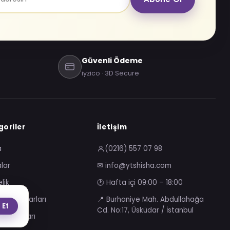
Güvenli Ödeme
iyzico · 3D Secure
oriler
İletişim
a
(0216) 557 07 98
lar
✉ info@ytshisha.com
lik
🕑 Hafta içi 09:00 – 18:00
e Aksesuarları
📍 Burhaniye Mah. Abdullahağa
 Et
Cd. No:17, Üsküdar / İstanbul
e Takımları