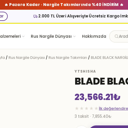
🔥 Pazara Kadar · Nargile Takımlarında %40 İNDİRİM 🔥
ar
2.000 TL Üzeri Alışverişte Ücretsiz Kargo İm
alzemeleri
Rus Nargile Dünyası
Hakkımızda
yfa
/
Rus Nargile Dünyası
/
Rus Nargile Takımları
/
BLADE BLACK NARGİLE
YTSHISHA
BLADE BLA
23,566.21
₺
★★★★★
İlk değerlendir
3 taksit · 7,855.40₺