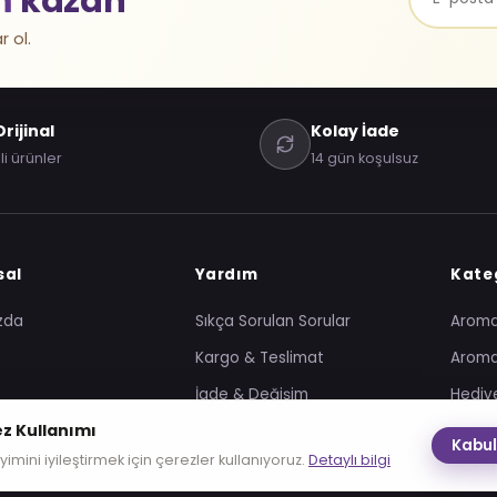
m
kazan
r ol.
rijinal
Kolay İade
li ürünler
14 gün koşulsuz
sal
Yardım
Kateg
zda
Sıkça Sorulan Sorular
Arom
Kargo & Teslimat
Aroma
İade & Değişim
Hediye
z Kullanımı
Sipariş Takip
Nargil
Kabul
imini iyileştirmek için çerezler kullanıyoruz.
Detaylı bilgi
Nargil