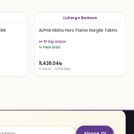
Kargo Bedava
IMI
ALPHA Misha Hero Flame Nargile Takımı
👀 91 kişi izliyor
✨ Yeni ürün
11,426.04
₺
3 taksit · 3,808.68₺
Abone Ol