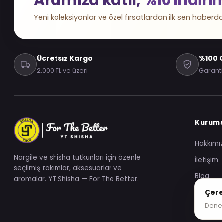
Aramıza katıl,
%10 indiri
Yeni koleksiyonlar ve özel fırsatlardan ilk sen haberda
Ücretsiz Kargo
%100 O
2.000 TL ve üzeri
Garanti
Kurum
Hakkımı
Nargile ve shisha tutkunları için özenle
İletişim
seçilmiş takımlar, aksesuarlar ve
Blog
aromalar. YT Shisha — For The Better.
Çere
Deney