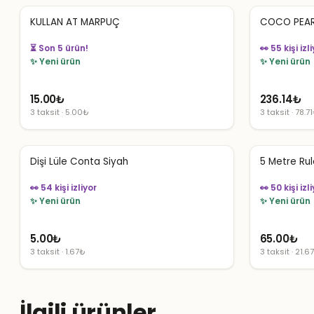
KULLAN AT MARPUÇ
COCO PEAR
👀 55 kişi izl
👀 54 kişi izliyor
✨ Yeni ürün
✨ Yeni ürün
15.00
₺
236.14
₺
3 taksit · 5.00₺
3 taksit · 78.7
Dişi Lüle Conta Siyah
5 Metre Rul
👀 54 kişi izliyor
👀 50 kişi izl
✨ Yeni ürün
✨ Yeni ürün
5.00
₺
65.00
₺
3 taksit · 1.67₺
3 taksit · 21.6
İlgili ürünler