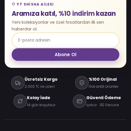
🤍 YT SHISHA AILESI
Aramıza katıl,
%10 indirim
kazan
Yeni koleksiyonlar ve özel fırsatlardan ilk sen
haberdar ol.
Abone Ol
Ücretsiz Kargo
%100 Orijinal
2.000 TL ve üzeri
Garantili ürünler
Kolay İade
Güvenli Ödeme
14 gün koşulsuz
iyzico · 3D Secure