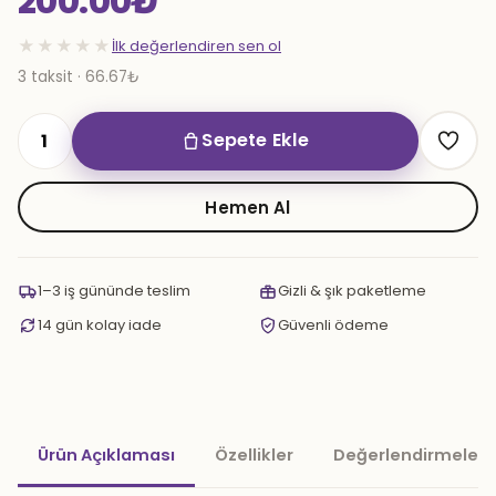
200.00
₺
★★★★★
İlk değerlendiren sen ol
3 taksit · 66.67₺
Sepete Ekle
Buz
Marpuç
Yeşil
Hemen Al
adet
1–3 iş gününde teslim
Gizli & şık paketleme
14 gün kolay iade
Güvenli ödeme
Ürün Açıklaması
Özellikler
Değerlendirmeler 