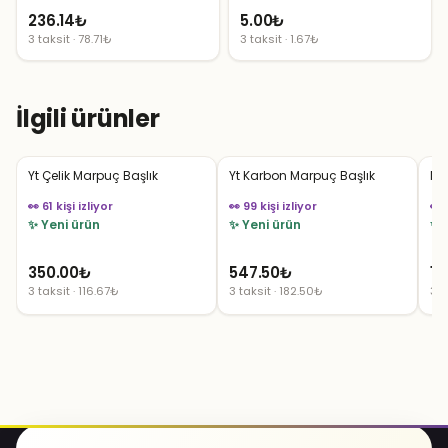
236.14
₺
5.00
₺
3 taksit · 78.71₺
3 taksit · 1.67₺
İlgili ürünler
Yt Çelik Marpuç Başlık
Yt Karbon Marpuç Başlık
MA
👀 61 kişi izliyor
👀 99 kişi izliyor
👀 
✨ Yeni ürün
✨ Yeni ürün
✨ 
350.00
₺
547.50
₺
11
3 taksit · 116.67₺
3 taksit · 182.50₺
3 t