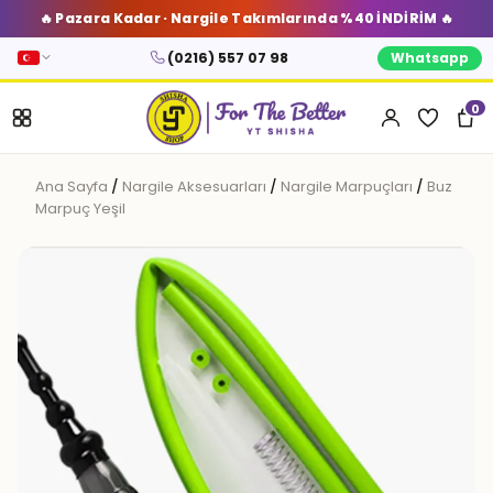
🔥 Pazara Kadar · Nargile Takımlarında %40 İNDİRİM 🔥
(0216) 557 07 98
Whatsapp
0
Ana Sayfa
/
Nargile Aksesuarları
/
Nargile Marpuçları
/
Buz
Marpuç Yeşil