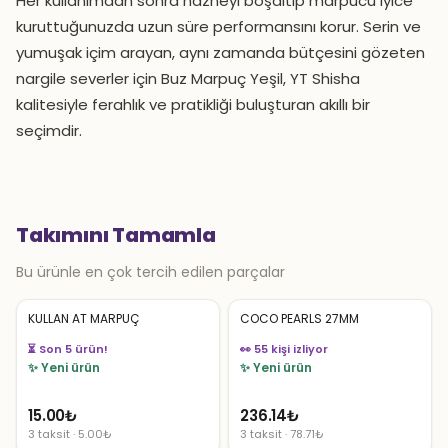
Her kullanımdan sonra hazneyi boşaltıp marpucu iyice
kuruttuğunuzda uzun süre performansını korur. Serin ve
yumuşak içim arayan, aynı zamanda bütçesini gözeten
nargile severler için Buz Marpuç Yeşil, YT Shisha
kalitesiyle ferahlık ve pratikliği buluşturan akıllı bir
seçimdir.
Takımını Tamamla
Bu ürünle en çok tercih edilen parçalar
KULLAN AT MARPUÇ
COCO PEARLS 27MM
⏳ Son 5 ürün!
👀 55 kişi izliyor
✨ Yeni ürün
✨ Yeni ürün
15.00
₺
236.14
₺
3 taksit · 5.00₺
3 taksit · 78.71₺