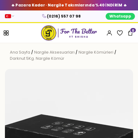
🔥 Pazara Kadar · Nargile Takımlarında %40 İNDİRİM 🔥
(0216) 557 07 98
Whatsapp
0
Ana Sayfa
/
Nargile Aksesuarları
/
Nargile Kömürleri
/
Darknut 5Kg. Nargile Kömür