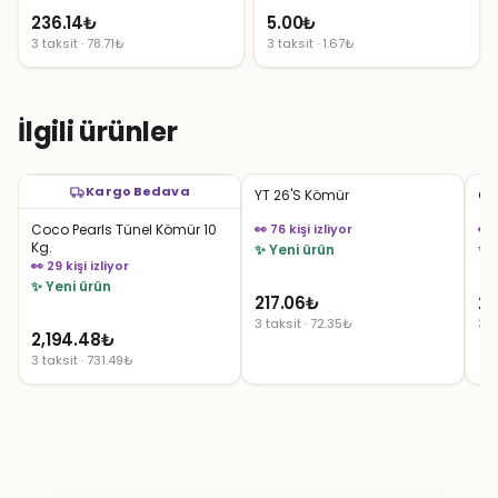
236.14
₺
5.00
₺
3 taksit · 78.71₺
3 taksit · 1.67₺
İlgili ürünler
Kargo Bedava
YT 26'S Kömür
Co
Coco Pearls Tünel Kömür 10
👀 76 kişi izliyor
👀 
Kg.
✨ Yeni ürün
✨ 
👀 29 kişi izliyor
✨ Yeni ürün
217.06
₺
23
3 taksit · 72.35₺
3 t
2,194.48
₺
3 taksit · 731.49₺