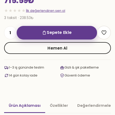
715.59
₺
★★★★★
İlk değerlendiren sen ol
3 taksit · 238.53₺
Sepete Ekle
Darknut
5Kg.
Nargile
Hemen Al
Kömür
adet
1–3 iş gününde teslim
Gizli & şık paketleme
14 gün kolay iade
Güvenli ödeme
Ürün Açıklaması
Özellikler
Değerlendirmeler 