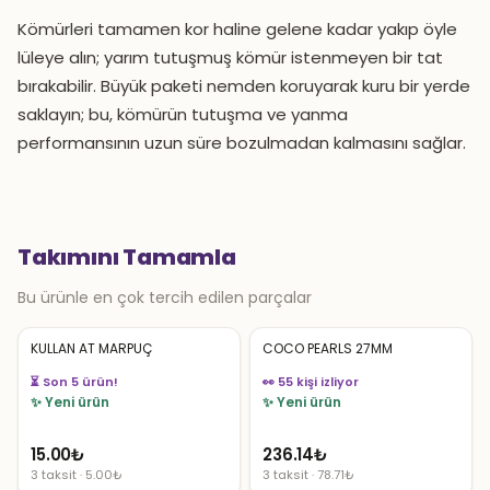
Kömürleri tamamen kor haline gelene kadar yakıp öyle
lüleye alın; yarım tutuşmuş kömür istenmeyen bir tat
bırakabilir. Büyük paketi nemden koruyarak kuru bir yerde
saklayın; bu, kömürün tutuşma ve yanma
performansının uzun süre bozulmadan kalmasını sağlar.
Takımını Tamamla
Bu ürünle en çok tercih edilen parçalar
KULLAN AT MARPUÇ
COCO PEARLS 27MM
⏳ Son 5 ürün!
👀 55 kişi izliyor
✨ Yeni ürün
✨ Yeni ürün
15.00
₺
236.14
₺
3 taksit · 5.00₺
3 taksit · 78.71₺