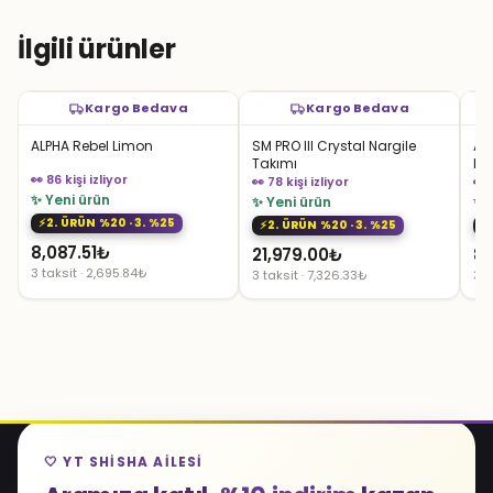
2,295.00₺.
İlgili ürünler
Kargo Bedava
Kargo Bedava
ALPHA Rebel Limon
SM PRO III Crystal Nargile
Al
Takımı
Bl
👀 86 kişi izliyor
👀 78 kişi izliyor
👀 
✨ Yeni ürün
✨ Yeni ürün
✨ 
2. ÜRÜN %20 · 3. %25
2. ÜRÜN %20 · 3. %25
8,087.51
₺
21,979.00
₺
8,
3 taksit · 2,695.84₺
3 taksit · 7,326.33₺
3 t
🤍 YT SHISHA AILESI