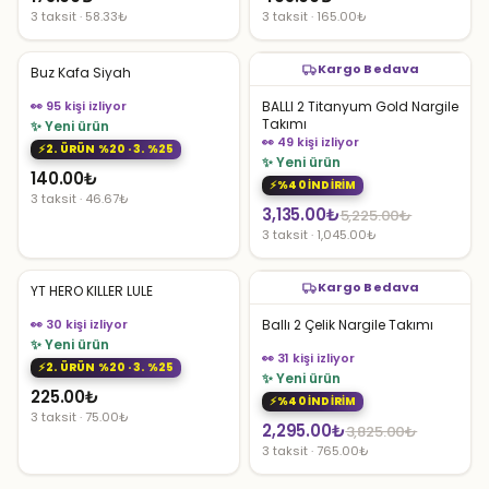
3 taksit · 58.33₺
3 taksit · 165.00₺
Kargo Bedava
Buz Kafa Siyah
👀 95 kişi izliyor
BALLI 2 Titanyum Gold Nargile
Takımı
✨ Yeni ürün
👀 49 kişi izliyor
2. ÜRÜN %20 · 3. %25
✨ Yeni ürün
140.00
₺
%40 İNDİRİM
3 taksit · 46.67₺
Orijinal
Şu
3,135.00
₺
5,225.00
₺
3 taksit · 1,045.00₺
fiyat:
andaki
5,225.00₺.
fiyat:
Kargo Bedava
YT HERO KILLER LULE
3,135.00₺.
👀 30 kişi izliyor
Ballı 2 Çelik Nargile Takımı
✨ Yeni ürün
👀 31 kişi izliyor
2. ÜRÜN %20 · 3. %25
✨ Yeni ürün
225.00
₺
%40 İNDİRİM
3 taksit · 75.00₺
Orijinal
Şu
2,295.00
₺
3,825.00
₺
3 taksit · 765.00₺
fiyat:
andaki
3,825.00₺.
fiyat: