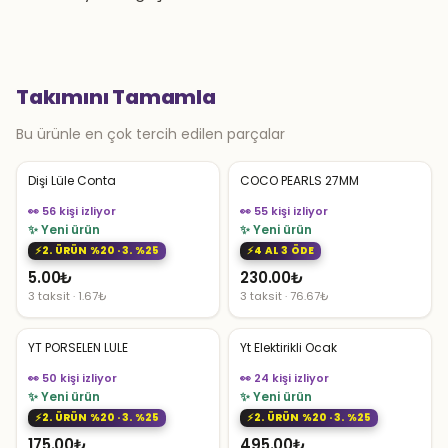
Takımını Tamamla
Bu ürünle en çok tercih edilen parçalar
Dişi Lüle Conta
COCO PEARLS 27MM
👀 56 kişi izliyor
👀 55 kişi izliyor
✨ Yeni ürün
✨ Yeni ürün
2. ÜRÜN %20 · 3. %25
4 AL 3 ÖDE
5.00
₺
230.00
₺
3 taksit · 1.67₺
3 taksit · 76.67₺
YT PORSELEN LULE
Yt Elektirikli Ocak
👀 50 kişi izliyor
👀 24 kişi izliyor
✨ Yeni ürün
✨ Yeni ürün
2. ÜRÜN %20 · 3. %25
2. ÜRÜN %20 · 3. %25
175.00
₺
495.00
₺