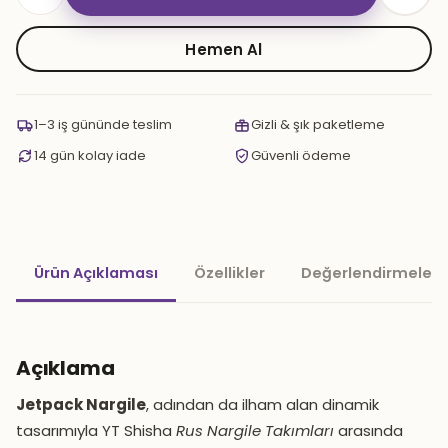
Jetpack
Nargile
adet
Hemen Al
1–3 iş gününde teslim
Gizli & şık paketleme
14 gün kolay iade
Güvenli ödeme
Ürün Açıklaması
Özellikler
Değerlendirmeler 
Açıklama
Jetpack Nargile
, adından da ilham alan dinamik
tasarımıyla YT Shisha
Rus Nargile Takımları
arasında