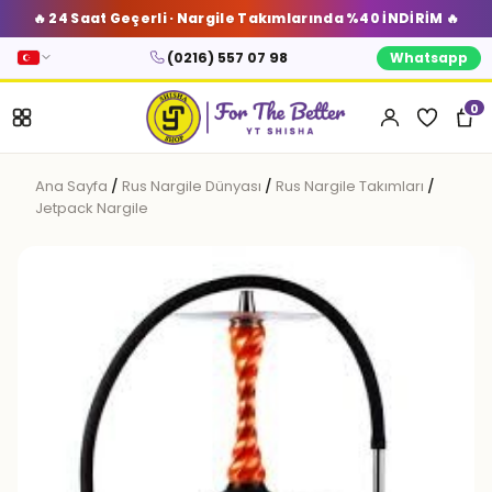
🔥 24 Saat Geçerli · Nargile Takımlarında %40 İNDİRİM 🔥
(0216) 557 07 98
Whatsapp
0
Ana Sayfa
/
Rus Nargile Dünyası
/
Rus Nargile Takımları
/
Jetpack Nargile