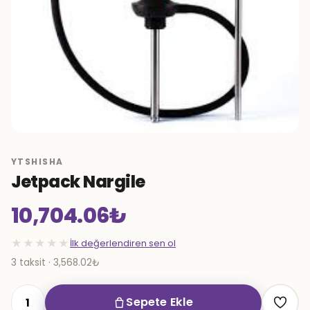
YTSHISHA
Jetpack Nargile
10,704.06
₺
★★★★★
İlk değerlendiren sen ol
3 taksit · 3,568.02₺
Sepete Ekle