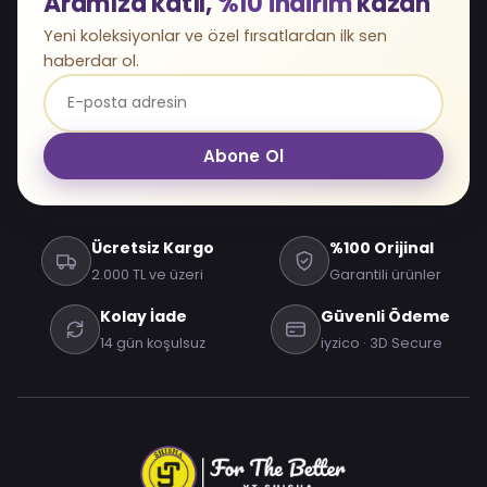
Aramıza katıl,
%10 indirim
kazan
Yeni koleksiyonlar ve özel fırsatlardan ilk sen
haberdar ol.
Abone Ol
Ücretsiz Kargo
%100 Orijinal
2.000 TL ve üzeri
Garantili ürünler
Kolay İade
Güvenli Ödeme
14 gün koşulsuz
iyzico · 3D Secure