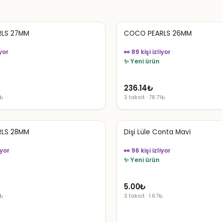
LS 27MM
COCO PEARLS 26MM
iyor
👀 89 kişi izliyor
✨ Yeni ürün
236.14
₺
1₺
3 taksit · 78.71₺
LS 28MM
Dişi Lüle Conta Mavi
iyor
👀 96 kişi izliyor
✨ Yeni ürün
5.00
₺
1₺
3 taksit · 1.67₺