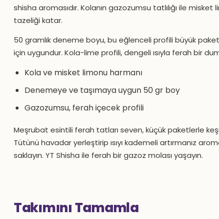
shisha aromasıdır. Kolanın gazozumsu tatlılığı ile misket l
tazeliği katar.
50 gramlık deneme boyu, bu eğlenceli profili büyük pak
için uygundur. Kola-lime profili, dengeli ısıyla ferah bir du
Kola ve misket limonu harmanı
Denemeye ve taşımaya uygun 50 gr boy
Gazozumsu, ferah içecek profili
Meşrubat esintili ferah tatları seven, küçük paketlerle keş
Tütünü havadar yerleştirip ısıyı kademeli artırmanız aromay
saklayın. YT Shisha ile ferah bir gazoz molası yaşayın.
Takımını Tamamla