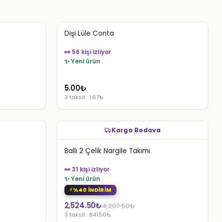
Dişi Lüle Conta
👀 56 kişi izliyor
✨ Yeni ürün
5.00
₺
3 taksit · 1.67₺
Kargo Bedava
Ballı 2 Çelik Nargile Takımı
👀 31 kişi izliyor
✨ Yeni ürün
%40 İNDİRİM
Orijinal
Şu
2,524.50
₺
4,207.50
₺
3 taksit · 841.50₺
fiyat:
andaki