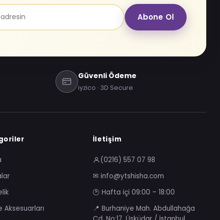
Abone Ol
Güvenli Ödeme
iyzico · 3D Secure
oriler
İletişim
a
(0216) 557 07 98
lar
✉ info@ytshisha.com
lik
🕑 Hafta içi 09:00 – 18:00
e Aksesuarları
📍 Burhaniye Mah. Abdullahağa
Cd. No:17, Üsküdar / İstanbul