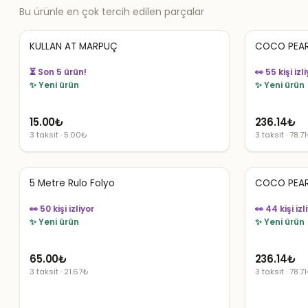
Bu ürünle en çok tercih edilen parçalar
KULLAN AT MARPUÇ
COCO PEAR
⏳ Son 5 ürün!
👀 55 kişi izl
✨ Yeni ürün
✨ Yeni ürün
15.00
₺
236.14
₺
3 taksit · 5.00₺
3 taksit · 78.7
5 Metre Rulo Folyo
COCO PEAR
👀 50 kişi izliyor
👀 44 kişi izl
✨ Yeni ürün
✨ Yeni ürün
65.00
₺
236.14
₺
3 taksit · 21.67₺
3 taksit · 78.7