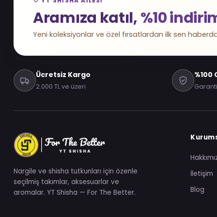
🤍 YT SHISHA AILESI
Aramıza katıl,
%10 indiri
Yeni koleksiyonlar ve özel fırsatlardan ilk sen haberda
Ücretsiz Kargo
%100 O
2.000 TL ve üzeri
Garanti
Kurum
Hakkımı
Nargile ve shisha tutkunları için özenle
İletişim
seçilmiş takımlar, aksesuarlar ve
Blog
aromalar. YT Shisha — For The Better.