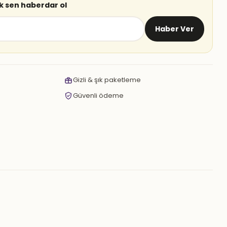
lk sen haberdar ol
Haber Ver
Gizli & şık paketleme
Güvenli ödeme