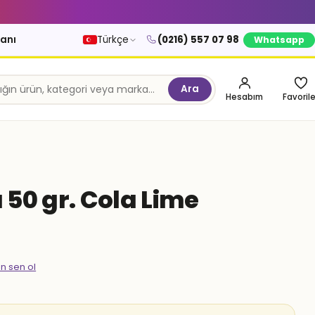
kanı
Türkçe
(0216) 557 07 98
Whatsapp
Ara
Hesabım
Favorile
50 gr. Cola Lime
en sen ol