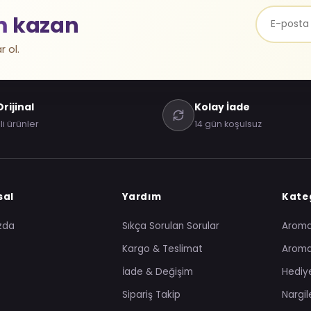
m
kazan
r ol.
rijinal
Kolay İade
li ürünler
14 gün koşulsuz
sal
Yardım
Kateg
zda
Sıkça Sorulan Sorular
Arom
Kargo & Teslimat
Aroma
İade & Değişim
Hediye
Sipariş Takip
Nargil