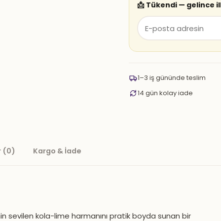
📩 Tükendi — gelince i
1–3 iş gününde teslim
14 gün kolay iade
 (0)
Kargo & İade
nin sevilen kola-lime harmanını pratik boyda sunan bir