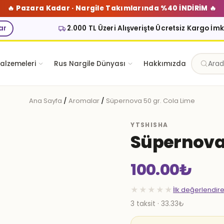
🔥 Pazara Kadar · Nargile Takımlarında %40 İNDİRİM 🔥
ar
2.000 TL Üzeri Alışverişte Ücretsiz Kargo İm
alzemeleri
Rus Nargile Dünyası
Hakkımızda
Ana Sayfa
/
Aromalar
/
Süpernova 50 gr. Cola Lime
YTSHISHA
Süpernova 
100.00
₺
★★★★★
İlk değerlendir
3 taksit · 33.33₺