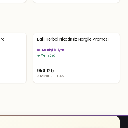
4,207.50₺.
fiyat:
2,524.50₺.
ero
Ballı Herbal Nikotinsiz Nargile Aroması
👀 46 kişi izliyor
✨ Yeni ürün
954.12
₺
3 taksit · 318.04₺