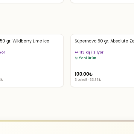
0 gr. Wildberry Lime Ice
Süpernova 50 gr. Absolute Z
iyor
👀 113 kişi izliyor
✨ Yeni ürün
100.00
₺
33₺
3 taksit · 33.33₺