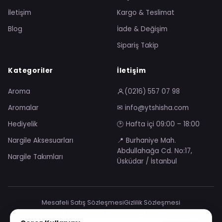
İletişim
Kargo & Teslimat
Blog
İade & Değişim
Sipariş Takip
Kategoriler
İletişim
Aroma
(0216) 557 07 98
Aromalar
✉ info@ytshisha.com
Hediyelik
🕑 Hafta içi 09:00 – 18:00
Nargile Aksesuarları
📍 Burhaniye Mah.
Abdullahağa Cd. No:17,
Nargile Takımları
Üsküdar / İstanbul
Mesafeli Satış Sözleşmesi
Gizlilik Sözleşmesi
KVKK Aydınlatma Metni
Çerez Politikası