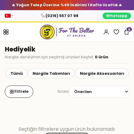
🔥 Yoğun Talep Üzerine %40 İndirimi 1 Hafta Uzattık 🔥
(0216) 557 07 98
Whatsapp
0
Hediyelik
Nargile deneyimin için seçilmiş ürünleri keşfet.
0 ürün
Tümü
Nargile Takımları
Nargile Aksesuarları
Filtrele
Sırala:
Seçtiğin filtrelere uygun ürün bulunamadı.