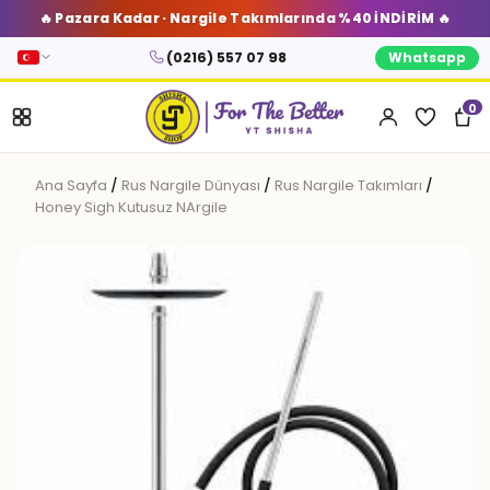
🔥 Pazara Kadar · Nargile Takımlarında %40 İNDİRİM 🔥
(0216) 557 07 98
Whatsapp
0
Ana Sayfa
/
Rus Nargile Dünyası
/
Rus Nargile Takımları
/
Honey Sigh Kutusuz NArgile