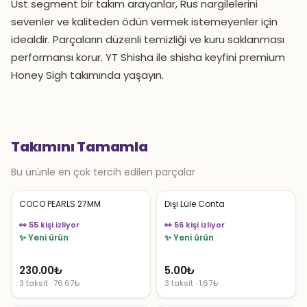
Üst segment bir takım arayanlar, Rus nargilelerini
sevenler ve kaliteden ödün vermek istemeyenler için
idealdir. Parçaların düzenli temizliği ve kuru saklanması
performansı korur. YT Shisha ile shisha keyfini premium
Honey Sigh takımında yaşayın.
Takımını Tamamla
Bu ürünle en çok tercih edilen parçalar
COCO PEARLS 27MM
Dişi Lüle Conta
👀 55 kişi izliyor
👀 56 kişi izliyor
✨ Yeni ürün
✨ Yeni ürün
230.00
₺
5.00
₺
3 taksit · 76.67₺
3 taksit · 1.67₺