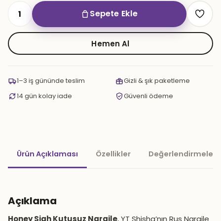
Sepete Ekle
Honey
Sigh
Kutusuz
Hemen Al
NArgile
adet
1–3 iş gününde teslim
Gizli & şık paketleme
14 gün kolay iade
Güvenli ödeme
Ürün Açıklaması
Özellikler
Değerlendirmeler 
Açıklama
Honey Sigh Kutusuz Nargile
, YT Shisha’nın Rus Nargile