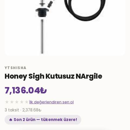
YTSHISHA
Honey Sigh Kutusuz NArgile
7,136.04
₺
★★★★★
İlk değerlendiren sen ol
3 taksit · 2,378.68₺
🔥 Son 2 ürün — tükenmek üzere!