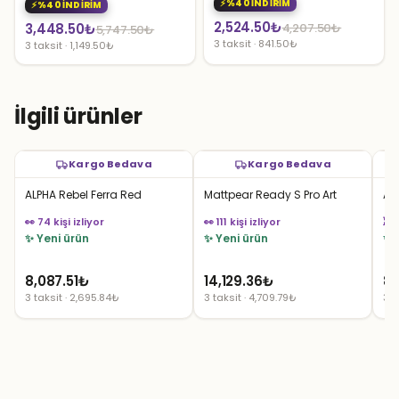
%40 İNDİRİM
%40 İNDİRİM
Orijinal
Şu
2,524.50
₺
Orijinal
Şu
3,448.50
₺
4,207.50
₺
5,747.50
₺
3 taksit · 841.50₺
3 taksit · 1,149.50₺
fiyat:
andaki
fiyat:
andaki
4,207.50₺.
fiyat:
5,747.50₺.
fiyat:
2,524.50₺.
3,448.50₺.
İlgili ürünler
Kargo Bedava
Kargo Bedava
ALPHA Rebel Ferra Red
Mattpear Ready S Pro Art
AL
👀 74 kişi izliyor
👀 111 kişi izliyor
⏳ S
✨ Yeni ürün
✨ Yeni ürün
✨ 
8,087.51
₺
14,129.36
₺
8,
3 taksit · 2,695.84₺
3 taksit · 4,709.79₺
3 t