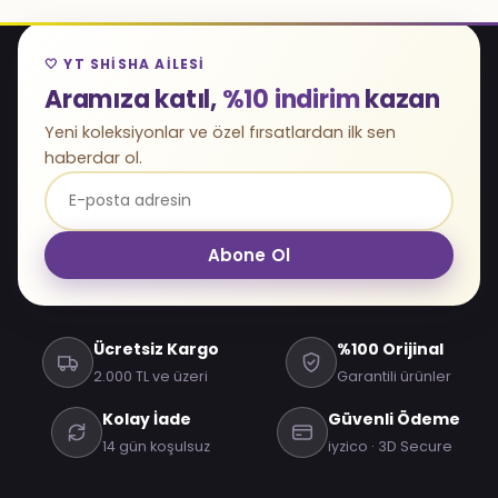
🤍 YT SHISHA AILESI
Aramıza katıl,
%10 indirim
kazan
Yeni koleksiyonlar ve özel fırsatlardan ilk sen
haberdar ol.
Abone Ol
Ücretsiz Kargo
%100 Orijinal
2.000 TL ve üzeri
Garantili ürünler
Kolay İade
Güvenli Ödeme
14 gün koşulsuz
iyzico · 3D Secure