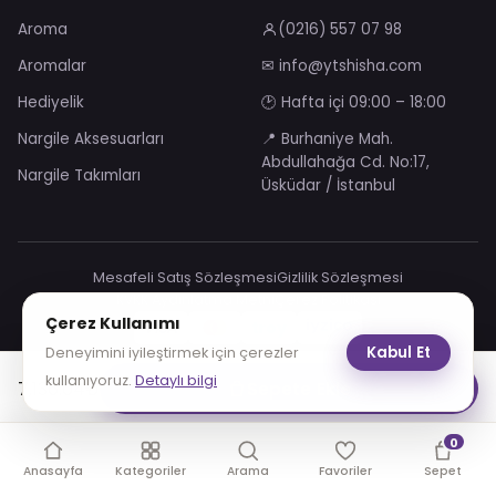
Aroma
(0216) 557 07 98
Aromalar
✉ info@ytshisha.com
Hediyelik
🕑 Hafta içi 09:00 – 18:00
Nargile Aksesuarları
📍 Burhaniye Mah.
Abdullahağa Cd. No:17,
Nargile Takımları
Üsküdar / İstanbul
Mesafeli Satış Sözleşmesi
Gizlilik Sözleşmesi
KVKK Aydınlatma Metni
Çerez Politikası
Çerez Kullanımı
VISA
troy
Kabul Et
Deneyimini iyileştirmek için çerezler
© 2026 YT Shisha. Tüm hakları saklıdır.
kullanıyoruz.
Detaylı bilgi
7,136.04
₺
Sepete Ekle
0
Anasayfa
Kategoriler
Arama
Favoriler
Sepet