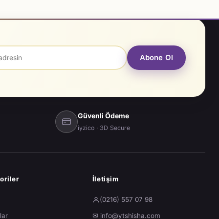
Abone Ol
Güvenli Ödeme
iyzico · 3D Secure
oriler
İletişim
a
(0216) 557 07 98
lar
✉ info@ytshisha.com