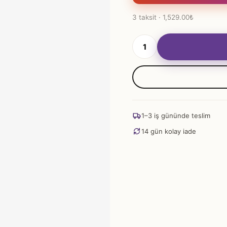
7,645.00₺.
fiyat:
3 taksit · 1,529.00₺
4,587.00₺.
Hürrem
Kahveci
Nargile
Mor
adet
1–3 iş gününde teslim
14 gün kolay iade