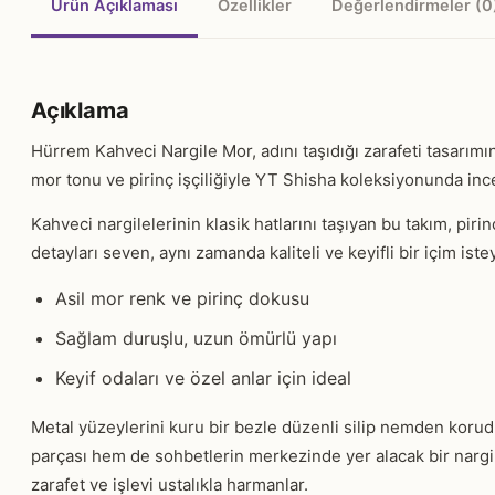
Ürün Açıklaması
Özellikler
Değerlendirmeler (0
Açıklama
Hürrem Kahveci Nargile Mor, adını taşıdığı zarafeti tasarımı
mor tonu ve pirinç işçiliğiyle YT Shisha koleksiyonunda incel
Kahveci nargilelerinin klasik hatlarını taşıyan bu takım, piri
detayları seven, aynı zamanda kaliteli ve keyifli bir içim ist
Asil mor renk ve pirinç dokusu
Sağlam duruşlu, uzun ömürlü yapı
Keyif odaları ve özel anlar için ideal
Metal yüzeylerini kuru bir bezle düzenli silip nemden korud
parçası hem de sohbetlerin merkezinde yer alacak bir nargil
zarafet ve işlevi ustalıkla harmanlar.