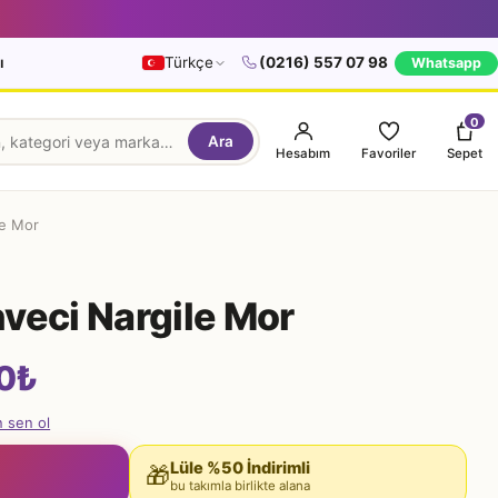
ı
Türkçe
(0216) 557 07 98
Whatsapp
0
Ara
Hesabım
Favoriler
Sepet
le Mor
veci Nargile Mor
0
₺
n sen ol
Lüle %50 İndirimli
🎁
bu takımla birlikte alana