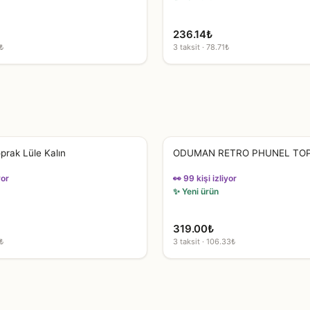
236.14
₺
₺
3 taksit · 78.71₺
oprak Lüle Kalın
ODUMAN RETRO PHUNEL TOP
yor
👀 99 kişi izliyor
✨ Yeni ürün
319.00
₺
₺
3 taksit · 106.33₺