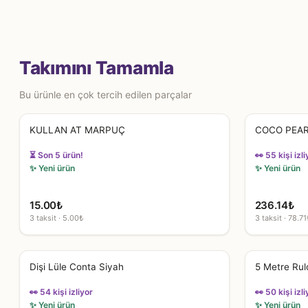
Takımını Tamamla
Bu ürünle en çok tercih edilen parçalar
KULLAN AT MARPUÇ
COCO PEA
👀 55 kişi izli
👀 54 kişi izliyor
✨ Yeni ürün
✨ Yeni ürün
15.00
₺
236.14
₺
3 taksit · 5.00₺
3 taksit · 78.71
Dişi Lüle Conta Siyah
5 Metre Rul
👀 54 kişi izliyor
👀 50 kişi izli
✨ Yeni ürün
✨ Yeni ürün