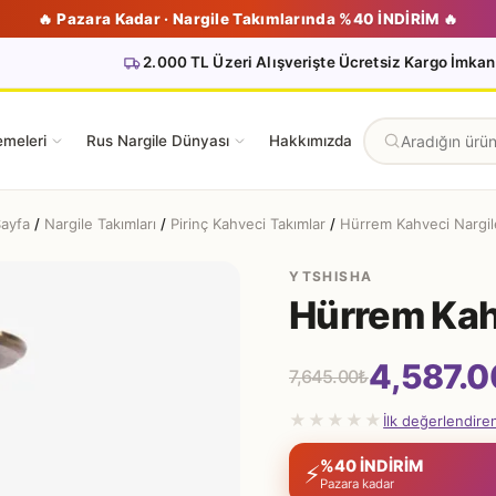
🔥 Pazara Kadar · Nargile Takımlarında %40 İNDİRİM 🔥
2.000 TL Üzeri Alışverişte Ücretsiz Kargo İmkan
emeleri
Rus Nargile Dünyası
Hakkımızda
ayfa
/
Nargile Takımları
/
Pirinç Kahveci Takımlar
/
Hürrem Kahveci Nargi
YTSHISHA
Hürrem Kah
4,587.0
7,645.00
₺
Orijinal
Şu
★★★★★
İlk değerlendire
fiyat:
andaki
%40 İNDİRİM
⚡
Pazara kadar