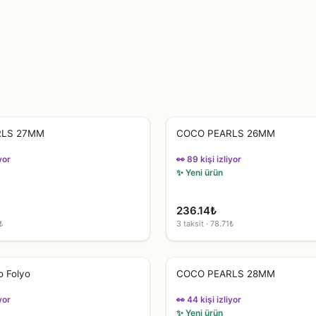
RLS 27MM
COCO PEARLS 26MM
yor
👀 89 kişi izliyor
✨ Yeni ürün
236.14
₺
₺
3 taksit · 78.71₺
o Folyo
COCO PEARLS 28MM
yor
👀 44 kişi izliyor
✨ Yeni ürün