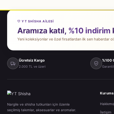
🤍 YT SHISHA AILESI
Aramıza katıl,
%10 indirim
Yeni koleksiyonlar ve özel fırsatlardan ilk sen haberdar ol
Ücretsiz Kargo
%100 O
2.000 TL ve üzeri
Garantil
Kurums
Hakkımı
Nargile ve shisha tutkunları için özenle
seçilmiş takımlar, aksesuarlar ve aromalar.
İletişim