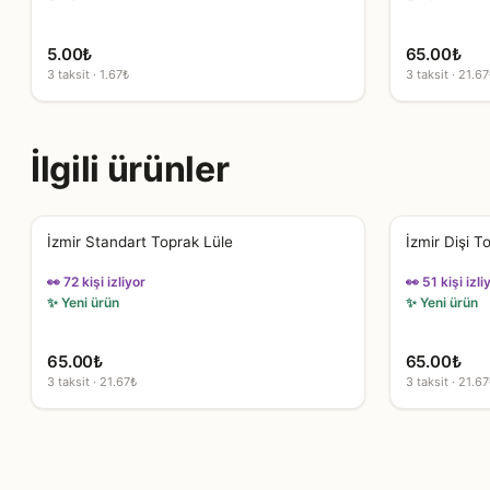
5.00
₺
65.00
₺
3 taksit · 1.67₺
3 taksit · 21.67
İlgili ürünler
İzmir Standart Toprak Lüle
İzmir Dişi T
👀 72 kişi izliyor
👀 51 kişi izli
✨ Yeni ürün
✨ Yeni ürün
65.00
₺
65.00
₺
3 taksit · 21.67₺
3 taksit · 21.67