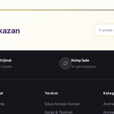
kazan
.
rijinal
Kolay İade
i ürünler
14 gün koşulsuz
al
Yardım
Kateg
zda
Sıkça Sorulan Sorular
Arom
Kargo & Teslimat
Aroma