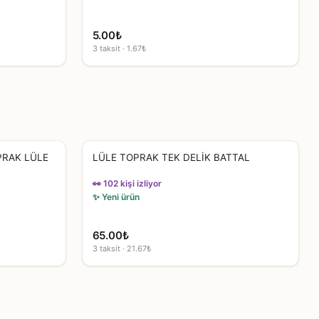
5.00
₺
3 taksit · 1.67₺
RAK LÜLE
LÜLE TOPRAK TEK DELİK BATTAL
👀 102 kişi izliyor
✨ Yeni ürün
65.00
₺
3 taksit · 21.67₺