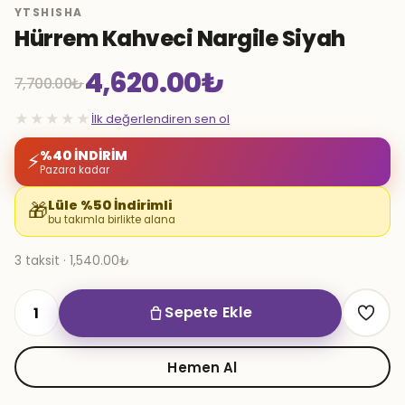
YTSHISHA
Hürrem Kahveci Nargile Siyah
4,620.00
₺
7,700.00
₺
Orijinal
Şu
★★★★★
İlk değerlendiren sen ol
fiyat:
andaki
%40 İNDİRİM
⚡
Pazara kadar
7,700.00₺.
fiyat:
Lüle %50 İndirimli
🎁
bu takımla birlikte alana
4,620.00₺.
3 taksit · 1,540.00₺
Sepete Ekle
Hürrem
Kahveci
Nargile
Hemen Al
Siyah