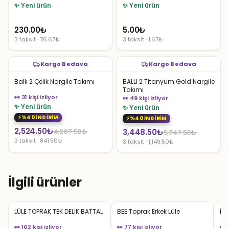
✨ Yeni ürün
✨ Yeni ürün
230.00
₺
5.00
₺
3 taksit · 76.67₺
3 taksit · 1.67₺
Kargo Bedava
Kargo Bedava
Ballı 2 Çelik Nargile Takımı
BALLI 2 Titanyum Gold Nargile
Takımı
👀 31 kişi izliyor
👀 49 kişi izliyor
✨ Yeni ürün
✨ Yeni ürün
%40 İNDİRİM
%40 İNDİRİM
Orijinal
Şu
2,524.50
₺
Orijinal
Şu
4,207.50
₺
3,448.50
₺
5,747.50
₺
3 taksit · 841.50₺
3 taksit · 1,149.50₺
fiyat:
andaki
fiyat:
andaki
4,207.50₺.
fiyat:
5,747.50₺.
fiyat:
2,524.50₺.
3,448.50₺.
İlgili ürünler
LÜLE TOPRAK TEK DELİK BATTAL
BEE Toprak Erkek Lüle
İzm
👀 102 kişi izliyor
👀 77 kişi izliyor
👀 