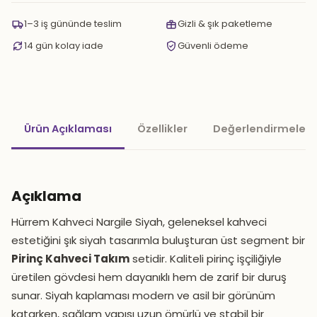
adet
1–3 iş gününde teslim
Gizli & şık paketleme
14 gün kolay iade
Güvenli ödeme
Ürün Açıklaması
Özellikler
Değerlendirmeler 
Açıklama
Hürrem Kahveci Nargile Siyah, geleneksel kahveci
estetiğini şık siyah tasarımla buluşturan üst segment bir
Pirinç Kahveci Takım
setidir. Kaliteli pirinç işçiliğiyle
üretilen gövdesi hem dayanıklı hem de zarif bir duruş
sunar. Siyah kaplaması modern ve asil bir görünüm
katarken, sağlam yapısı uzun ömürlü ve stabil bir