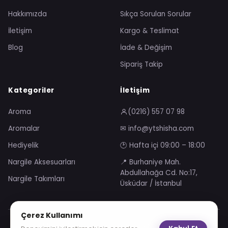
Hakkımızda
Sıkça Sorulan Sorular
İletişim
Kargo & Teslimat
Blog
İade & Değişim
Sipariş Takip
Kategoriler
İletişim
Aroma
(0216) 557 07 98
Aromalar
✉ info@ytshisha.com
Hediyelik
🕑 Hafta içi 09:00 – 18:00
Nargile Aksesuarları
📍 Burhaniye Mah.
Abdullahağa Cd. No:17,
Nargile Takımları
Üsküdar / İstanbul
Çerez Kullanımı
Mesafeli Satış Sözleşmesi
Gizlilik Sözleşmesi