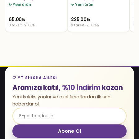
✨ Yeni ürün
✨ Yeni ürün
✨ 
65.00
₺
225.00
₺
65
3 taksit · 21.67₺
3 taksit · 75.00₺
3 t
🤍 YT SHISHA AILESI
Aramıza katıl,
%10 indirim
kazan
Yeni koleksiyonlar ve özel fırsatlardan ilk sen
haberdar ol.
Abone Ol