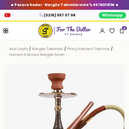
🔥 Pazara Kadar · Nargile Takımlarında %40 İNDİRİM 🔥
(0216) 557 07 98
Whatsapp
0
Ana Sayfa
/
Nargile Takımları
/
Pirinç Kahveci Takımlar
/
Hürrem Kahveci Nargile Siyah