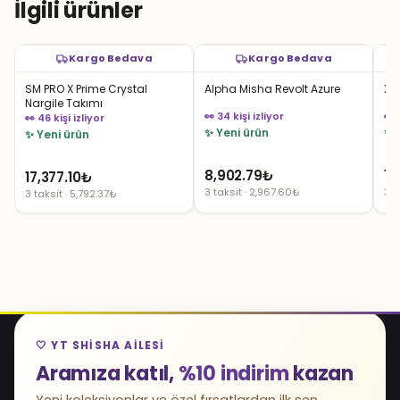
İlgili ürünler
Kargo Bedava
Kargo Bedava
SM PRO X Prime Crystal
Alpha Misha Revolt Azure
X 
Nargile Takımı
👀 34 kişi izliyor
👀 
👀 46 kişi izliyor
✨ Yeni ürün
✨ 
✨ Yeni ürün
8,902.79
₺
14
17,377.10
₺
3 taksit · 2,967.60₺
3 t
3 taksit · 5,792.37₺
🤍 YT SHISHA AILESI
Aramıza katıl,
%10 indirim
kazan
Yeni koleksiyonlar ve özel fırsatlardan ilk sen