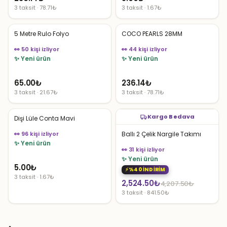
3 taksit · 78.71₺
3 taksit · 1.67₺
5 Metre Rulo Folyo
COCO PEARLS 28MM
👀 50 kişi izliyor
👀 44 kişi izliyor
✨ Yeni ürün
✨ Yeni ürün
65.00
₺
236.14
₺
3 taksit · 21.67₺
3 taksit · 78.71₺
Kargo Bedava
Dişi Lüle Conta Mavi
👀 96 kişi izliyor
Ballı 2 Çelik Nargile Takımı
✨ Yeni ürün
👀 31 kişi izliyor
✨ Yeni ürün
5.00
₺
%40 İNDİRİM
3 taksit · 1.67₺
Orijinal
Şu
2,524.50
₺
4,207.50
₺
3 taksit · 841.50₺
fiyat:
andaki
4,207.50₺.
fiyat:
2,524.50₺.