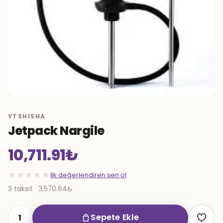
YTSHISHA
Jetpack Nargile
10,711.91
₺
★★★★★
İlk değerlendiren sen ol
3 taksit · 3,570.64₺
Sepete Ekle