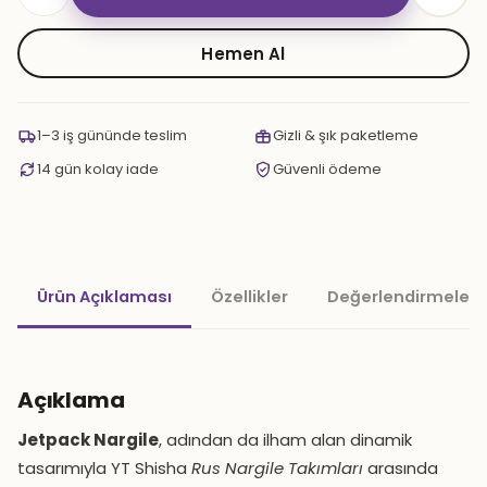
Jetpack
Nargile
adet
Hemen Al
1–3 iş gününde teslim
Gizli & şık paketleme
14 gün kolay iade
Güvenli ödeme
Ürün Açıklaması
Özellikler
Değerlendirmeler 
Açıklama
Jetpack Nargile
, adından da ilham alan dinamik
tasarımıyla YT Shisha
Rus Nargile Takımları
arasında