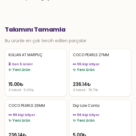
Takımını Tamamla
Bu ürünle en çok tercih edilen parçalar
KULLAN AT MARPUÇ
COCO PEARLS 27MM
⏳ Son 5 ürün!
👀 55 kişi izliyor
✨ Yeni ürün
✨ Yeni ürün
15.00
₺
236.14
₺
3 taksit · 5.00₺
3 taksit · 78.71₺
COCO PEARLS 26MM
Dişi Lüle Conta
👀 89 kişi izliyor
👀 56 kişi izliyor
✨ Yeni ürün
✨ Yeni ürün
236.14
₺
5.00
₺