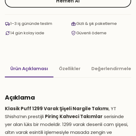
1299
Hemen Al
Varak
Şişeli
Nargile
1–3 iş gününde teslim
Gizli & şık paketleme
Takımı
14 gün kolay iade
Güvenli ödeme
adet
Ürün Açıklaması
Özellikler
Değerlendirmeler 
Açıklama
Klasik Puff 1299 Varak Şişeli Nargile Takımı
, YT
Shisha’nın prestijli
Pirinç Kahveci Takımlar
serisinde
yer alan lüks bir modeldir. 1299 varak desenli cam şişesi,
altın varak esintili işlemesiyle masada zengin ve