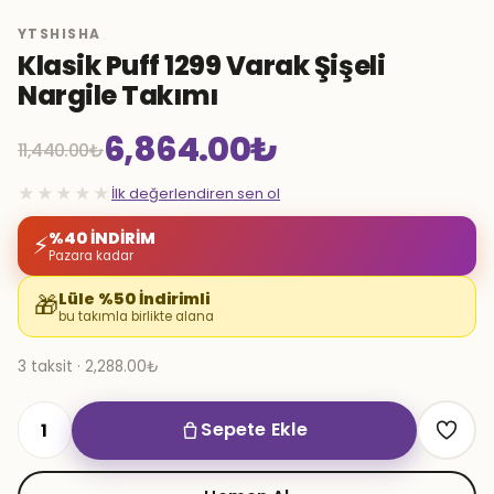
YTSHISHA
Klasik Puff 1299 Varak Şişeli
Nargile Takımı
6,864.00
₺
11,440.00
₺
Orijinal
Şu
★★★★★
İlk değerlendiren sen ol
fiyat:
andaki
%40 İNDİRİM
⚡
Pazara kadar
11,440.00₺.
fiyat:
Lüle %50 İndirimli
🎁
bu takımla birlikte alana
6,864.00₺.
3 taksit · 2,288.00₺
Sepete Ekle
Klasik
Puff