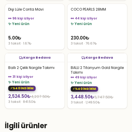
Dişi Lüle Conta Mavi
COCO PEARLS 28MM
👀 96 kişi izliyor
👀 44 kişi izliyor
✨ Yeni ürün
✨ Yeni ürün
5.00
₺
230.00
₺
3 taksit · 1.67₺
3 taksit · 76.67₺
Kargo Bedava
Kargo Bedava
Ballı 2 Çelik Nargile Takımı
BALLI 2 Titanyum Gold Nargile
Takımı
👀 31 kişi izliyor
👀 49 kişi izliyor
✨ Yeni ürün
✨ Yeni ürün
%40 İNDİRİM
%40 İNDİRİM
Orijinal
Şu
2,524.50
₺
Orijinal
Şu
4,207.50
₺
3,448.50
₺
5,747.50
₺
3 taksit · 841.50₺
3 taksit · 1,149.50₺
fiyat:
andaki
fiyat:
andaki
4,207.50₺.
fiyat:
5,747.50₺.
fiyat:
2,524.50₺.
3,448.50₺.
İlgili ürünler