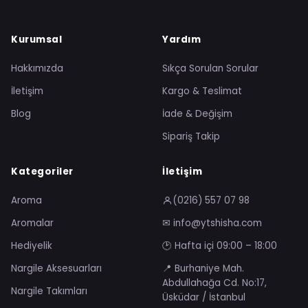
Kurumsal
Yardım
Hakkımızda
Sıkça Sorulan Sorular
İletişim
Kargo & Teslimat
Blog
İade & Değişim
Sipariş Takip
Kategoriler
İletişim
Aroma
(0216) 557 07 98
Aromalar
✉ info@ytshisha.com
Hediyelik
🕑 Hafta içi 09:00 – 18:00
Nargile Aksesuarları
📍 Burhaniye Mah.
Abdullahağa Cd. No:17,
Nargile Takımları
Üsküdar / İstanbul