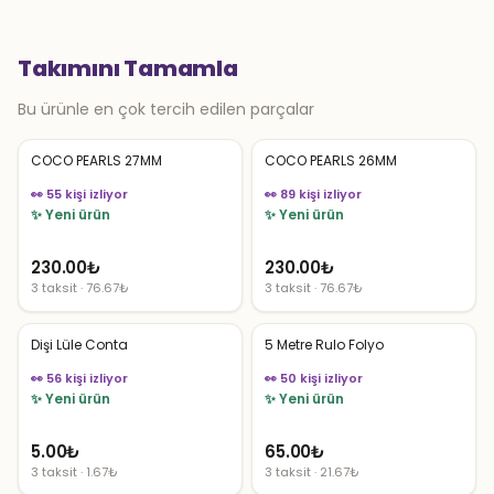
Takımını Tamamla
Bu ürünle en çok tercih edilen parçalar
COCO PEARLS 27MM
COCO PEARLS 26MM
👀 55 kişi izliyor
👀 89 kişi izliyor
✨ Yeni ürün
✨ Yeni ürün
230.00
₺
230.00
₺
3 taksit · 76.67₺
3 taksit · 76.67₺
Dişi Lüle Conta
5 Metre Rulo Folyo
👀 56 kişi izliyor
👀 50 kişi izliyor
✨ Yeni ürün
✨ Yeni ürün
5.00
₺
65.00
₺
3 taksit · 1.67₺
3 taksit · 21.67₺