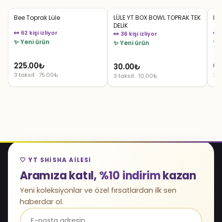
Bee Toprak Lüle
LÜLE YT BOX BOWL TOPRAK TEK
İzm
DELİK
👀 62 kişi izliyor
👀 
👀 36 kişi izliyor
✨ Yeni ürün
✨ 
✨ Yeni ürün
225.00
₺
65
30.00
₺
3 taksit · 75.00₺
3 t
3 taksit · 10.00₺
🤍 YT SHISHA AILESI
Aramıza katıl,
%10 indirim
kazan
Yeni koleksiyonlar ve özel fırsatlardan ilk sen
haberdar ol.