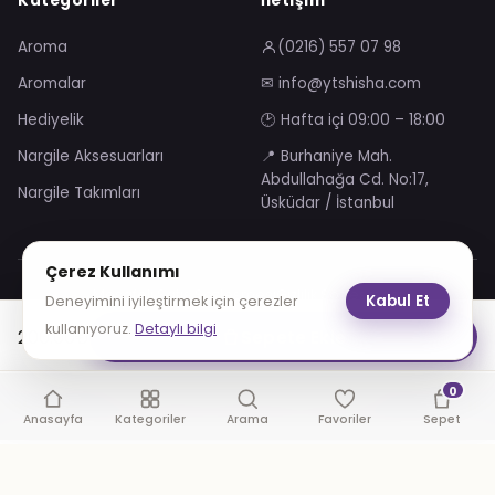
Kategoriler
İletişim
Aroma
(0216) 557 07 98
Aromalar
✉ info@ytshisha.com
Hediyelik
🕑 Hafta içi 09:00 – 18:00
Nargile Aksesuarları
📍 Burhaniye Mah.
Abdullahağa Cd. No:17,
Nargile Takımları
Üsküdar / İstanbul
Çerez Kullanımı
Mesafeli Satış Sözleşmesi
Gizlilik Sözleşmesi
Kabul Et
Deneyimini iyileştirmek için çerezler
KVKK Aydınlatma Metni
Çerez Politikası
kullanıyoruz.
Detaylı bilgi
200.00
₺
Sepete Ekle
VISA
troy
0
© 2026 YT Shisha. Tüm hakları saklıdır.
Anasayfa
Kategoriler
Arama
Favoriler
Sepet