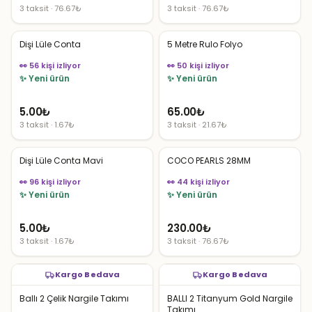
3 taksit · 76.67₺
3 taksit · 76.67₺
Dişi Lüle Conta
5 Metre Rulo Folyo
👀 56 kişi izliyor
👀 50 kişi izliyor
✨ Yeni ürün
✨ Yeni ürün
5.00
₺
65.00
₺
3 taksit · 1.67₺
3 taksit · 21.67₺
Dişi Lüle Conta Mavi
COCO PEARLS 28MM
👀 96 kişi izliyor
👀 44 kişi izliyor
✨ Yeni ürün
✨ Yeni ürün
5.00
₺
230.00
₺
3 taksit · 1.67₺
3 taksit · 76.67₺
Kargo Bedava
Kargo Bedava
Ballı 2 Çelik Nargile Takımı
BALLI 2 Titanyum Gold Nargile
Takımı