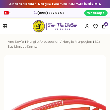
🔥 Pazara Kadar · Nargile Takımlarında %40 İNDİRİM 🔥
(0216) 557 07 98
Whatsapp
0
Ana Sayfa
/
Nargile Aksesuarları
/
Nargile Marpuçları
/
Lüx
Buz Marpuç Kırmızı