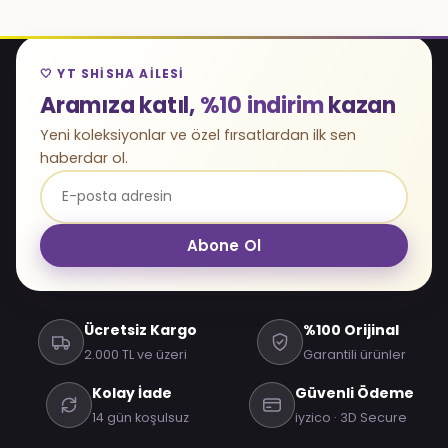
🤍 YT SHISHA AILESI
Aramıza katıl,
%10 indirim
kazan
Yeni koleksiyonlar ve özel fırsatlardan ilk sen
haberdar ol.
Abone Ol
Ücretsiz Kargo
%100 Orijinal
2.000 TL ve üzeri
Garantili ürünler
Kolay İade
Güvenli Ödeme
14 gün koşulsuz
iyzico · 3D Secure