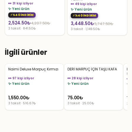
👀 31 kişi izliyor
👀 49 kişi izliyor
✨ Yeni ürün
✨ Yeni ürün
%40 İNDİRİM
%40 İNDİRİM
Orijinal
Şu
2,524.50
₺
Orijinal
Şu
4,207.50
₺
3,448.50
₺
5,747.50
₺
3 taksit · 841.50₺
3 taksit · 1,149.50₺
fiyat:
andaki
fiyat:
andaki
4,207.50₺.
fiyat:
5,747.50₺.
fiyat:
2,524.50₺.
3,448.50₺.
İlgili ürünler
Naimi Deluxe Marpuç Kırmızı
DERİ MARPUÇ İÇİN TAŞLI KAFA
Na
Si
👀 97 kişi izliyor
👀 28 kişi izliyor
👀 
✨ Yeni ürün
✨ Yeni ürün
✨ 
1,550.00
₺
75.00
₺
1,
3 taksit · 516.67₺
3 taksit · 25.00₺
3 t