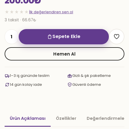
200.00
₺
★★★★★
İlk değerlendiren sen ol
3 taksit · 66.67₺
Sepete Ekle
Lüx
Buz
Marpuç
Hemen Al
Kırmızı
adet
1–3 iş gününde teslim
Gizli & şık paketleme
14 gün kolay iade
Güvenli ödeme
Ürün Açıklaması
Özellikler
Değerlendirmeler 