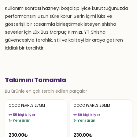
Kullanım sonrası hazneyi boşaltıp iyice kuruttuğunuzda
performansını uzun süre korur. Serin içimi lüks ve
gösterişli bir tasarımla birleştirmek isteyen shisha
severler için Lüx Buz Marpuç Kırmızı, YT Shisha
güvencesiyle ferahlık, stil ve kaliteyi bir araya getiren
iddialı bir tercihtir.
Takımını Tamamla
Bu ürünle en çok tercih edilen parçalar
COCO PEARLS 27MM
COCO PEARLS 26MM
👀 55 kişi izliyor
👀 89 kişi izliyor
✨ Yeni ürün
✨ Yeni ürün
230.00
₺
230.00
₺