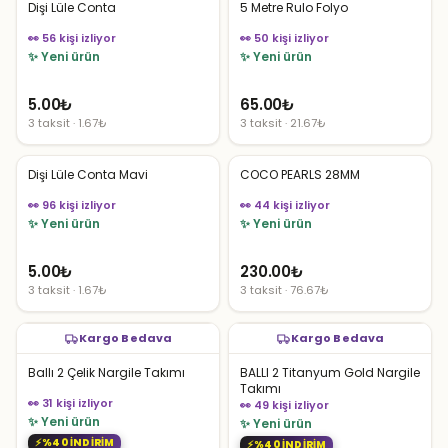
Dişi Lüle Conta
5 Metre Rulo Folyo
👀 56 kişi izliyor
👀 50 kişi izliyor
✨ Yeni ürün
✨ Yeni ürün
5.00
₺
65.00
₺
3 taksit · 1.67₺
3 taksit · 21.67₺
Dişi Lüle Conta Mavi
COCO PEARLS 28MM
👀 96 kişi izliyor
👀 44 kişi izliyor
✨ Yeni ürün
✨ Yeni ürün
5.00
₺
230.00
₺
3 taksit · 1.67₺
3 taksit · 76.67₺
Kargo Bedava
Kargo Bedava
Ballı 2 Çelik Nargile Takımı
BALLI 2 Titanyum Gold Nargile
Takımı
👀 31 kişi izliyor
👀 49 kişi izliyor
✨ Yeni ürün
✨ Yeni ürün
%40 İNDİRİM
%40 İNDİRİM