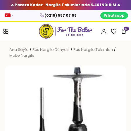
🔥 Pazara Kadar · Nargile Takımlarında %40 İNDİRİM 🔥
(0216) 557 07 98
Whatsapp
0
Ana Sayfa
/
Rus Nargile Dünyası
/
Rus Nargile Takımları
/
Make Nargile