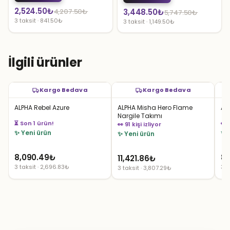
Orijinal
Şu
2,524.50
₺
Orijinal
Şu
4,207.50
₺
3,448.50
₺
5,747.50
₺
3 taksit · 841.50₺
3 taksit · 1,149.50₺
fiyat:
andaki
fiyat:
andaki
4,207.50₺.
fiyat:
5,747.50₺.
fiyat:
2,524.50₺.
3,448.50₺.
İlgili ürünler
Kargo Bedava
Kargo Bedava
ALPHA Rebel Azure
ALPHA Misha Hero Flame
ALP
Nargile Takımı
⏳ Son 1 ürün!
👀 
👀 91 kişi izliyor
✨ Yeni ürün
✨ 
✨ Yeni ürün
8,090.49
₺
8,
11,421.86
₺
3 taksit · 2,696.83₺
3 t
3 taksit · 3,807.29₺