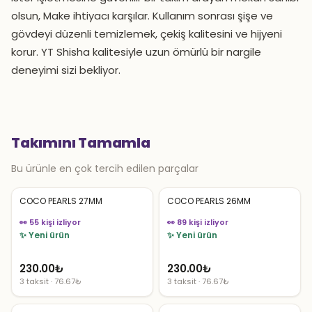
olsun, Make ihtiyacı karşılar. Kullanım sonrası şişe ve
gövdeyi düzenli temizlemek, çekiş kalitesini ve hijyeni
korur. YT Shisha kalitesiyle uzun ömürlü bir nargile
deneyimi sizi bekliyor.
Takımını Tamamla
Bu ürünle en çok tercih edilen parçalar
COCO PEARLS 27MM
COCO PEARLS 26MM
👀 55 kişi izliyor
👀 89 kişi izliyor
✨ Yeni ürün
✨ Yeni ürün
230.00
₺
230.00
₺
3 taksit · 76.67₺
3 taksit · 76.67₺