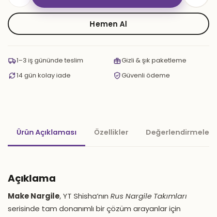
Make
Nargile
adet
Hemen Al
1–3 iş gününde teslim
Gizli & şık paketleme
14 gün kolay iade
Güvenli ödeme
Ürün Açıklaması
Özellikler
Değerlendirmeler 
Açıklama
Make Nargile
, YT Shisha’nın
Rus Nargile Takımları
serisinde tam donanımlı bir çözüm arayanlar için