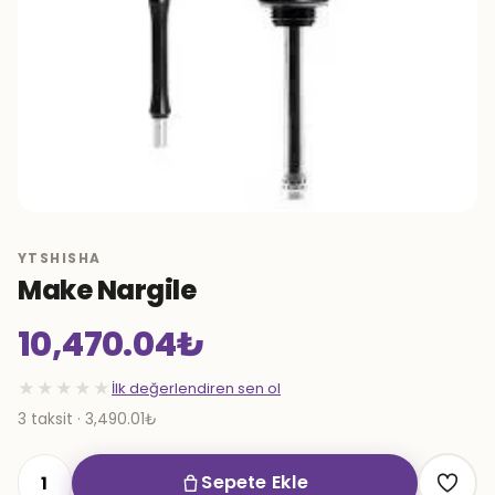
YTSHISHA
Make Nargile
10,470.04
₺
★★★★★
İlk değerlendiren sen ol
3 taksit · 3,490.01₺
Sepete Ekle