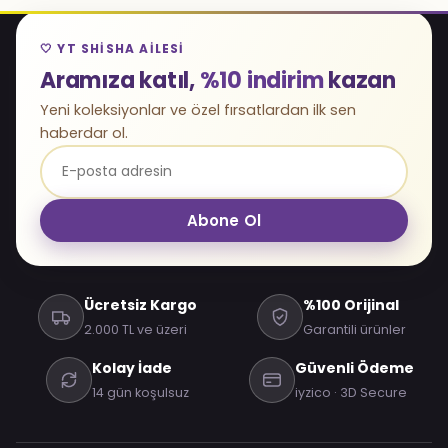
🤍 YT SHISHA AILESI
Aramıza katıl,
%10 indirim
kazan
Yeni koleksiyonlar ve özel fırsatlardan ilk sen
haberdar ol.
Abone Ol
Ücretsiz Kargo
%100 Orijinal
2.000 TL ve üzeri
Garantili ürünler
Kolay İade
Güvenli Ödeme
14 gün koşulsuz
iyzico · 3D Secure