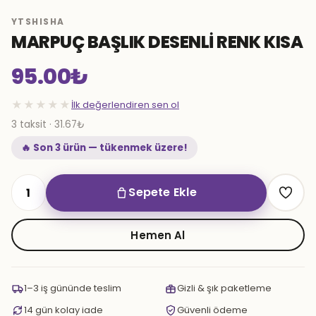
YTSHISHA
MARPUÇ BAŞLIK DESENLİ RENK KISA
95.00
₺
★★★★★
İlk değerlendiren sen ol
3 taksit · 31.67₺
🔥 Son 3 ürün — tükenmek üzere!
Sepete Ekle
MARPUÇ
BAŞLIK
DESENLİ
Hemen Al
RENK
KISA
adet
1–3 iş gününde teslim
Gizli & şık paketleme
14 gün kolay iade
Güvenli ödeme