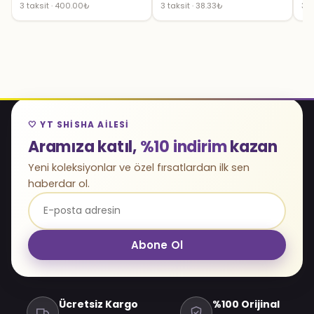
3 taksit · 400.00₺
3 taksit · 38.33₺
3 t
🤍 YT SHISHA AILESI
Aramıza katıl,
%10 indirim
kazan
Yeni koleksiyonlar ve özel fırsatlardan ilk sen
haberdar ol.
Abone Ol
Ücretsiz Kargo
%100 Orijinal