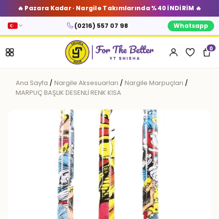
🔥 Pazara Kadar · Nargile Takımlarında %40 İNDİRİM 🔥
(0216) 557 07 98
Whatsapp
0
Ana Sayfa
/
Nargile Aksesuarları
/
Nargile Marpuçları
/
MARPUÇ BAŞLIK DESENLİ RENK KISA