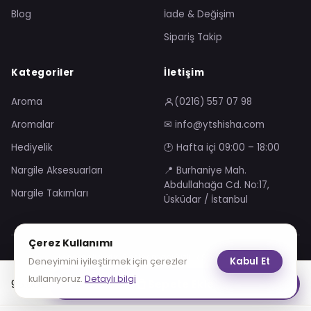
Blog
İade & Değişim
Sipariş Takip
Kategoriler
İletişim
Aroma
(0216) 557 07 98
Aromalar
✉ info@ytshisha.com
Hediyelik
🕑 Hafta içi 09:00 – 18:00
Nargile Aksesuarları
📍 Burhaniye Mah.
Abdullahağa Cd. No:17,
Nargile Takımları
Üsküdar / İstanbul
Çerez Kullanımı
Mesafeli Satış Sözleşmesi
Gizlilik Sözleşmesi
Kabul Et
Deneyimini iyileştirmek için çerezler
KVKK Aydınlatma Metni
Çerez Politikası
kullanıyoruz.
Detaylı bilgi
95.00
₺
Sepete Ekle
VISA
troy