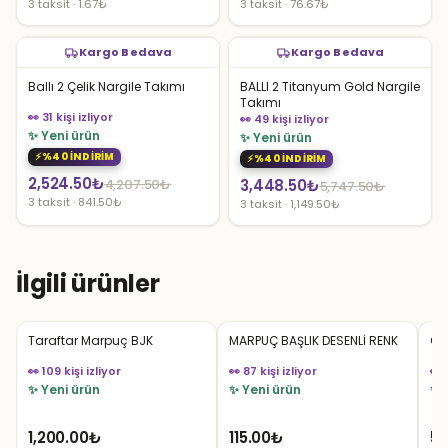
3 taksit · 1.67₺
3 taksit · 76.67₺
Kargo Bedava
Kargo Bedava
Ballı 2 Çelik Nargile Takımı
BALLI 2 Titanyum Gold Nargile
Takımı
👀 31 kişi izliyor
👀 49 kişi izliyor
✨ Yeni ürün
✨ Yeni ürün
%40 İNDİRİM
%40 İNDİRİM
Orijinal
Şu
2,524.50
₺
Orijinal
Şu
4,207.50
₺
3,448.50
₺
5,747.50
₺
3 taksit · 841.50₺
3 taksit · 1,149.50₺
fiyat:
andaki
fiyat:
andaki
4,207.50₺.
fiyat:
5,747.50₺.
fiyat:
2,524.50₺.
3,448.50₺.
İlgili ürünler
Taraftar Marpuç BJK
MARPUÇ BAŞLIK DESENLİ RENK
Ca
👀 109 kişi izliyor
👀 87 kişi izliyor
👀 
✨ Yeni ürün
✨ Yeni ürün
✨ 
1,200.00
₺
115.00
₺
50