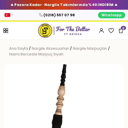
🔥 Pazara Kadar · Nargile Takımlarında %40 İNDİRİM 🔥
(0216) 557 07 98
Whatsapp
0
Ana Sayfa
/
Nargile Aksesuarları
/
Nargile Marpuçları
/
Naimi Berceste Marpuç Siyah