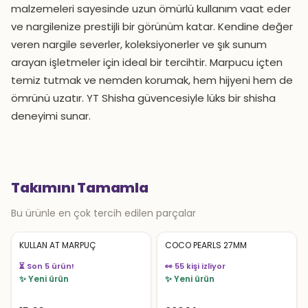
malzemeleri sayesinde uzun ömürlü kullanım vaat eder
ve nargilenize prestijli bir görünüm katar. Kendine değer
veren nargile severler, koleksiyonerler ve şık sunum
arayan işletmeler için ideal bir tercihtir. Marpucu içten
temiz tutmak ve nemden korumak, hem hijyeni hem de
ömrünü uzatır. YT Shisha güvencesiyle lüks bir shisha
deneyimi sunar.
Takımını Tamamla
Bu ürünle en çok tercih edilen parçalar
KULLAN AT MARPUÇ
COCO PEARLS 27MM
⏳ Son 5 ürün!
👀 55 kişi izliyor
✨ Yeni ürün
✨ Yeni ürün