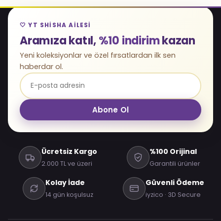
🤍 YT SHISHA AILESI
Aramıza katıl,
%10 indirim
kazan
Yeni koleksiyonlar ve özel fırsatlardan ilk sen
haberdar ol.
Abone Ol
Ücretsiz Kargo
%100 Orijinal
2.000 TL ve üzeri
Garantili ürünler
Kolay İade
Güvenli Ödeme
14 gün koşulsuz
iyzico · 3D Secure