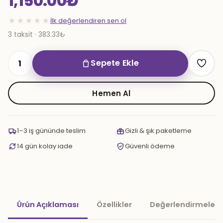
1,150.00
₺
★★★★★
İlk değerlendiren sen ol
3 taksit · 383.33₺
Sepete Ekle
Naimi
Berceste
Marpuç
Hemen Al
Siyah
adet
1–3 iş gününde teslim
Gizli & şık paketleme
14 gün kolay iade
Güvenli ödeme
Ürün Açıklaması
Özellikler
Değerlendirmeler 