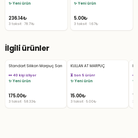
✨ Yeni ürün
✨ Yeni ürün
236.14
₺
5.00
₺
3 taksit · 78.71₺
3 taksit · 1.67₺
İlgili ürünler
Standart Silikon Marpuç Sarı
KULLAN AT MARPUÇ
DE
👀 40 kişi izliyor
⏳ Son 5 ürün!
👀 
✨ Yeni ürün
✨ Yeni ürün
✨ 
175.00
₺
15.00
₺
75
3 taksit · 58.33₺
3 taksit · 5.00₺
3 t