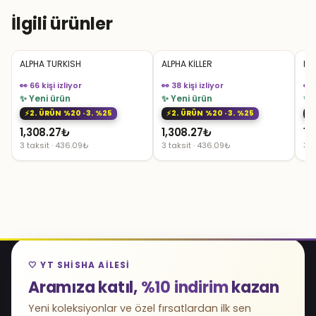
3,448.50₺.
İlgili ürünler
ALPHA TURKISH
ALPHA KİLLER
KO
👀 66 kişi izliyor
👀 38 kişi izliyor
👀 
✨ Yeni ürün
✨ Yeni ürün
✨ 
2. ÜRÜN %20 · 3. %25
2. ÜRÜN %20 · 3. %25
1,308.27
₺
1,308.27
₺
1,
3 taksit · 436.09₺
3 taksit · 436.09₺
3 t
🤍 YT SHISHA AILESI
Aramıza katıl,
%10 indirim
kazan
Yeni koleksiyonlar ve özel fırsatlardan ilk sen