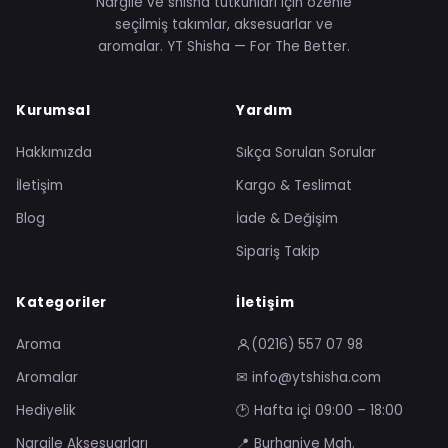
Nargile ve shisha tutkunları için özenle
seçilmiş takımlar, aksesuarlar ve
aromalar. YT Shisha — For The Better.
Kurumsal
Yardım
Hakkımızda
Sıkça Sorulan Sorular
İletişim
Kargo & Teslimat
Blog
İade & Değişim
Sipariş Takip
Kategoriler
İletişim
Aroma
(0216) 557 07 98
Aromalar
✉ info@ytshisha.com
Hediyelik
🕑 Hafta içi 09:00 – 18:00
Nargile Aksesuarları
📍 Burhaniye Mah.