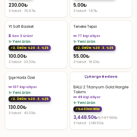
230.00
₺
5.00
₺
3 taksit · 76.67₺
3 taksit · 1.67₺
Yt Soft Basket
Teneke Tepsi
👀 77 kişi izliyor
👀 94 kişi izliyor
✨ Yeni ürün
✨ Yeni ürün
2. ÜRÜN %20 · 3. %25
2. ÜRÜN %20 · 3. %25
100.00
₺
55.00
₺
3 taksit · 33.33₺
3 taksit · 18.33₺
Kargo Bedava
Şişe Harbi Özel
👀 107 kişi izliyor
BALLI 2 Titanyum Gold Nargile
Takımı
✨ Yeni ürün
👀 49 kişi izliyor
2. ÜRÜN %20 · 3. %25
✨ Yeni ürün
130.00
₺
%40 İNDİRİM
3 taksit · 43.33₺
Orijinal
Şu
3,448.50
₺
5,747.50
₺
3 taksit · 1,149.50₺
fiyat:
andaki
5,747.50₺.
fiyat: