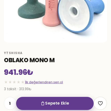
YTSHISHA
OBLAKO MONO M
941.96
₺
★★★★★
İlk değerlendiren sen ol
3 taksit · 313.99₺
Sepete Ekle
OBLAKO