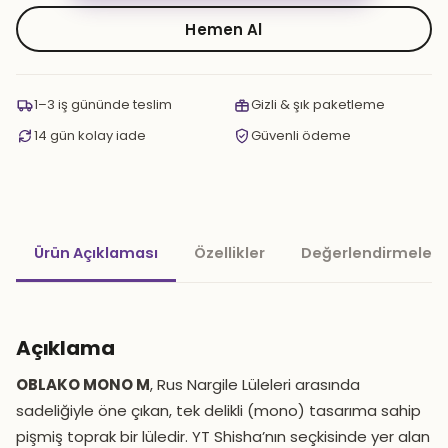
MONO
M
Hemen Al
adet
1–3 iş gününde teslim
Gizli & şık paketleme
14 gün kolay iade
Güvenli ödeme
Ürün Açıklaması
Özellikler
Değerlendirmeler 
Açıklama
OBLAKO MONO M
, Rus Nargile Lüleleri arasında
sadeliğiyle öne çıkan, tek delikli (mono) tasarıma sahip
pişmiş toprak bir lüledir. YT Shisha’nın seçkisinde yer alan