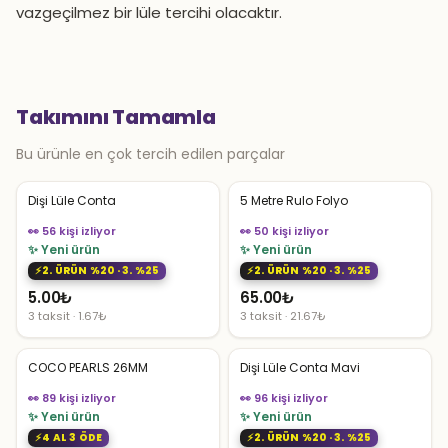
vazgeçilmez bir lüle tercihi olacaktır.
Takımını Tamamla
Bu ürünle en çok tercih edilen parçalar
Dişi Lüle Conta
5 Metre Rulo Folyo
👀 56 kişi izliyor
👀 50 kişi izliyor
✨ Yeni ürün
✨ Yeni ürün
2. ÜRÜN %20 · 3. %25
2. ÜRÜN %20 · 3. %25
5.00
₺
65.00
₺
3 taksit · 1.67₺
3 taksit · 21.67₺
COCO PEARLS 26MM
Dişi Lüle Conta Mavi
👀 89 kişi izliyor
👀 96 kişi izliyor
✨ Yeni ürün
✨ Yeni ürün
4 AL 3 ÖDE
2. ÜRÜN %20 · 3. %25