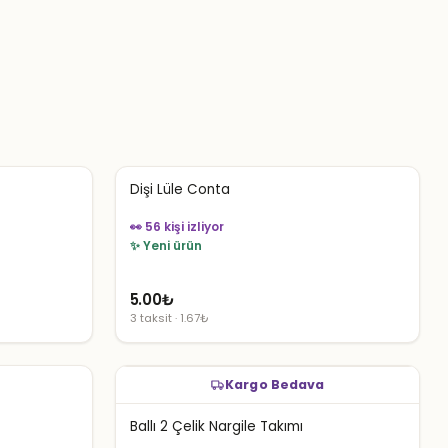
Dişi Lüle Conta
👀 56 kişi izliyor
✨ Yeni ürün
5.00
₺
3 taksit · 1.67₺
Kargo Bedava
Ballı 2 Çelik Nargile Takımı