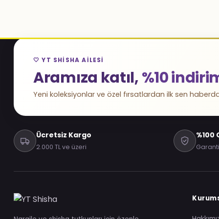
🤍 YT SHISHA AILESI
Aramıza katıl,
%10 indiri
Yeni koleksiyonlar ve özel fırsatlardan ilk sen haberda
Ücretsiz Kargo
%100 O
2.000 TL ve üzeri
Garanti
Kurum
Hakkımı