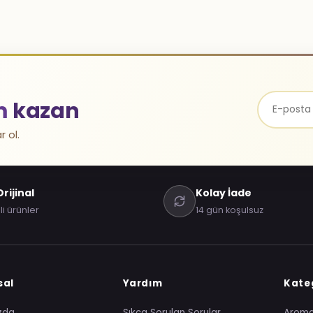
m
kazan
r ol.
rijinal
Kolay İade
li ürünler
14 gün koşulsuz
sal
Yardım
Kateg
zda
Sıkça Sorulan Sorular
Arom