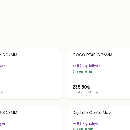
LS 27MM
COCO PEARLS 26MM
iyor
👀 89 kişi izliyor
✨ Yeni ürün
235.60
₺
53₺
3 taksit · 78.53₺
LS 28MM
Dişi Lüle Conta Mavi
iyor
👀 96 kişi izliyor
✨ Yeni ürün