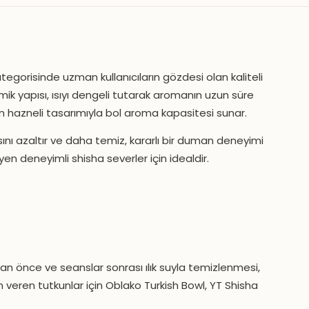
kategorisinde uzman kullanıcıların gözdesi olan kaliteli
seramik yapısı, ısıyı dengeli tutarak aromanın uzun süre
in hazneli tasarımıyla bol aroma kapasitesi sunar.
nı azaltır ve daha temiz, kararlı bir duman deneyimi
n deneyimli shisha severler için idealdir.
mdan önce ve seanslar sonrası ılık suyla temizlenmesi,
m veren tutkunlar için Oblako Turkish Bowl, YT Shisha