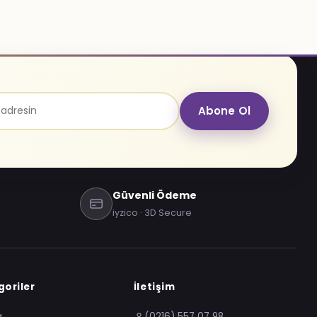
Abone Ol
Güvenli Ödeme
iyzico · 3D Secure
oriler
İletişim
a
(0216) 557 07 98