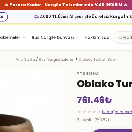
🔥 Pazara Kadar · Nargile Takımlarında %40 İNDİRİM 🔥
ar
2.000 TL Üzeri Alışverişte Ücretsiz Kargo İm
alzemeleri
Rus Nargile Dünyası
Hakkımızda
Ana Sayfa
/
Rus Nargile Lüleleri
/
Oblako Turkish Bowl
YTSHISHA
Oblako Tur
761.46
₺
★★★★★
İlk değerlendir
3 taksit · 253.82₺