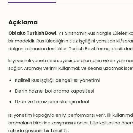
Açıklama
Oblako Turkish Bowl
, YT Shisha’nın Rus Nargile Lüleleri 
bir modeldir. Rus lüleciliğinin titiz işçiliğini yansıtan kil/
dolgun kalmasını destekler. Turkish Bowl formu, klasik der
Isıyı verimli yönetmesi sayesinde aromanın erken yanması
sağlar. Aromayı verimli kullanmak ve seansı uzatmak isteye
Kaliteli Rus işçiliği: dengeli ısı yönetimi
Derin hazne: bol aroma kapasitesi
Uzun ve temiz seanslar için ideal
Isı yönetim kapağıyla en iyi performansı verir. İlk kullanı
aromaların birbirine karışmasını önler. Lüle kalitesine öne
rafında güvenilir bir tercihtir.