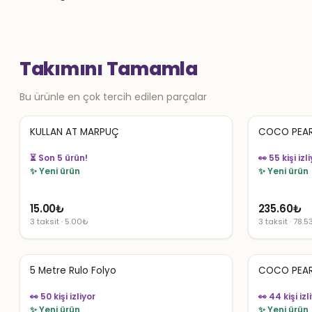
Takımını Tamamla
Bu ürünle en çok tercih edilen parçalar
KULLAN AT MARPUÇ
COCO PEAR
👀 55 kişi izl
👀 54 kişi izliyor
✨ Yeni ürün
✨ Yeni ürün
15.00
₺
235.60
₺
3 taksit · 5.00₺
3 taksit · 78.
5 Metre Rulo Folyo
COCO PEAR
👀 50 kişi izliyor
👀 44 kişi izl
✨ Yeni ürün
✨ Yeni ürün