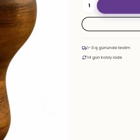
Oblako
Turkish
Bowl
adet
1–3 iş gününde teslim
14 gün kolay iade