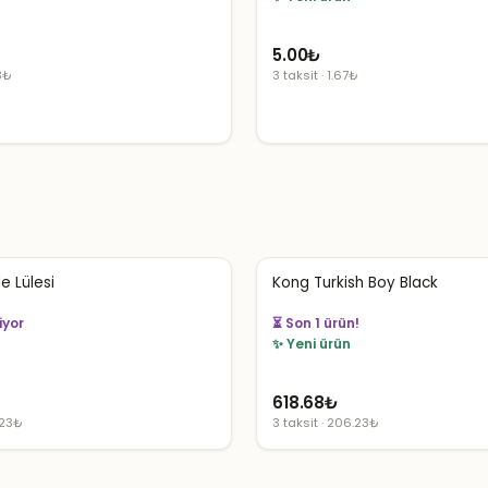
5.00
₺
53₺
3 taksit · 1.67₺
e Lülesi
Kong Turkish Boy Black
liyor
👀 54 kişi izliyor
✨ Yeni ürün
618.68
₺
.23₺
3 taksit · 206.23₺