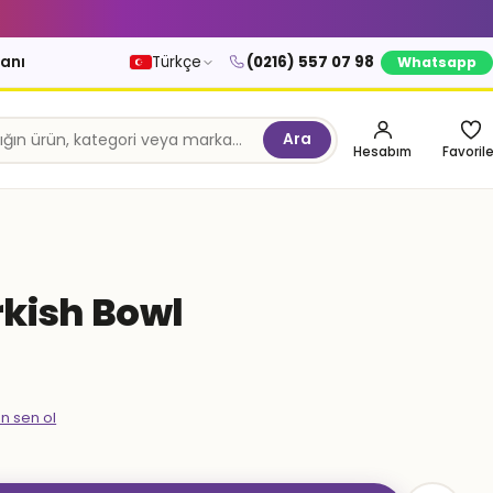
kanı
Türkçe
(0216) 557 07 98
Whatsapp
Ara
Hesabım
Favorile
kish Bowl
en sen ol