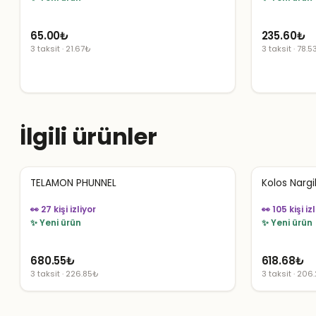
65.00
₺
235.60
₺
3 taksit · 21.67₺
3 taksit · 78.
İlgili ürünler
TELAMON PHUNNEL
Kolos Nargil
👀 27 kişi izliyor
👀 105 kişi iz
✨ Yeni ürün
✨ Yeni ürün
680.55
₺
618.68
₺
3 taksit · 226.85₺
3 taksit · 206